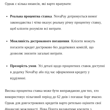
Однак є кілька нюансів, які варто врахувати:
Реальна процентна ставка
. NovaPay дотримується вимог
законодавства і чітко вказує реальну річну процентну ставку,
щоб клієнти розуміли всі витрати.
Можливість дострокового погашення
. Клієнти можуть
погасити кредит достроково без додаткових комісій, що
дозволяє знизити загальні витрати.
Прозорість умов
. Усі деталі щодо процентних ставок доступні
в додатку NovaPay або під час оформлення кредиту у
відділенні.
Висока процентна ставка може бути виправданою для тих, хто
використовує пільговий період до 62 днів і погашає борг вчасно.
Однак для довгострокових кредитів варто ретельно оцінити свої
фінансові можливості. Нова Пошта видаватиме кредити з