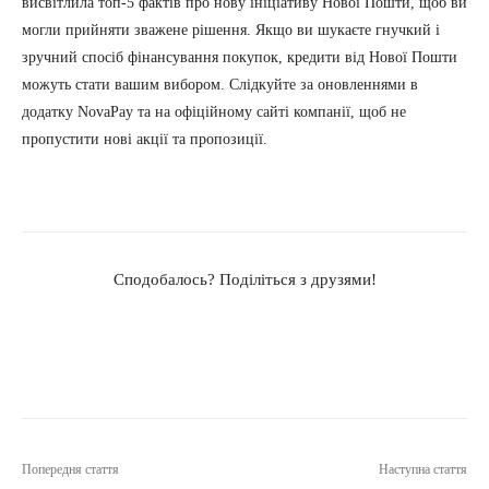
висвітлила топ-5 фактів про нову ініціативу Нової Пошти, щоб ви
могли прийняти зважене рішення. Якщо ви шукаєте гнучкий і
зручний спосіб фінансування покупок, кредити від Нової Пошти
можуть стати вашим вибором. Слідкуйте за оновленнями в
додатку NovaPay та на офіційному сайті компанії, щоб не
пропустити нові акції та пропозиції.
Сподобалось? Поділіться з друзями!
Попередня стаття
Наступна стаття