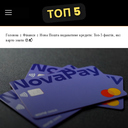
Головна
Фінанси
Нова Пошта видаватиме кредити: Топ-5 фактів, які
варто знати 🤑📬