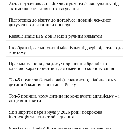
Авто під заставу онлайн: як отримати фінансування під
автомобіль без зайвого затягування
Підготовка до візиту до нотаріуса: повний чек-лист
документів для типових послуг
Renault Trafic III 9 Zoll Radio з ручним кліматом
Як обрати ідеальні скляні міжкімнатні двері: від стилю до
монтажу
Пральна машина для дому: порівняння брендів та
ключові характеристики для сімейного користування
Топ-5 помилок батьків, які (ненавмисно) відбивають у
дитини бажання вчити англійську
Топ-5 причин, чому дитина не хоче вчити англійську – і
як це виправити
Як відкрити кафе з нуля у 2026 році: покрокова
інструкція та чекліст обладнання
Чим Galaxy Buds 4 Pro відрізняються від попередніх