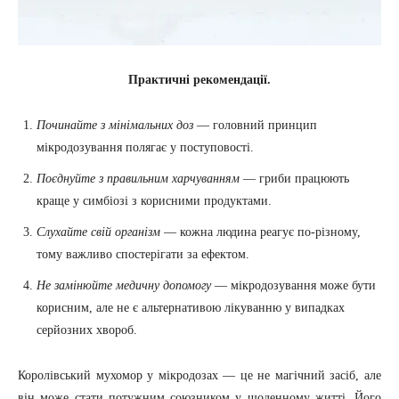
Практичні рекомендації.
Починайте з мінімальних доз
— головний принцип
мікродозування полягає у поступовості.
Поєднуйте з правильним харчуванням
— гриби працюють
краще у симбіозі з корисними продуктами.
Слухайте свій організм
— кожна людина реагує по-різному,
тому важливо спостерігати за ефектом.
Не замінюйте медичну допомогу
— мікродозування може бути
корисним, але не є альтернативою лікуванню у випадках
серйозних хвороб.
Королівський мухомор у мікродозах — це не магічний засіб, але
він може стати потужним союзником у щоденному житті. Його