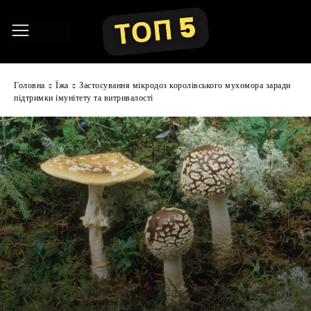
Головна
Їжа
Застосування мікродоз королівського мухомора заради
підтримки імунітету та витривалості
Детальна стаття про мікродозування королівського
мухомора як натуральної добавки для зміцнення