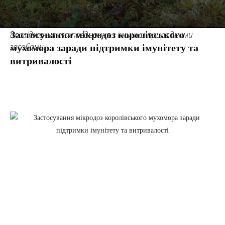
імунної системи, підвищення фізичної витривалості
та гармонізації організму. Розглядаються переваги,
Застосування мікродоз королівського
дослідження та поєднання з іншими природними
засобами.
мухомора заради підтримки імунітету та
витривалості
Facebook
Twitter
Pinterest
Tumbl