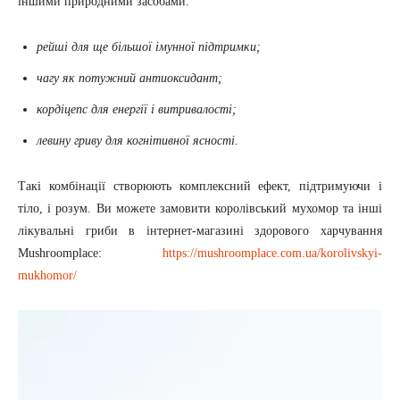
іншими природними засобами:
рейші для ще більшої імунної підтримки;
чагу як потужний антиоксидант;
кордіцепс для енергії і витривалості;
левину гриву для когнітивної ясності.
Такі комбінації створюють комплексний ефект, підтримуючи і
тіло, і розум. Ви можете замовити королівський мухомор та інші
лікувальні гриби в інтернет-магазині здорового харчування
Mushroomplace:
https://mushroomplace.com.ua/korolivskyi-
mukhomor/