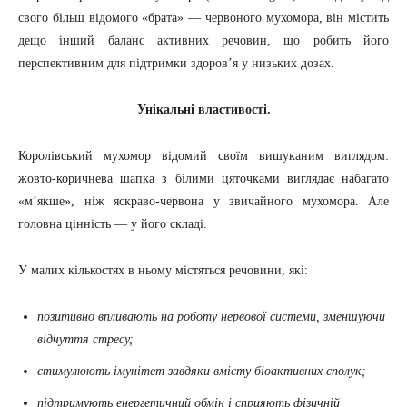
свого більш відомого «брата» — червоного мухомора, він містить
дещо інший баланс активних речовин, що робить його
перспективним для підтримки здоров’я у низьких дозах.
Унікальні властивості.
Королівський мухомор відомий своїм вишуканим виглядом:
жовто-коричнева шапка з білими цяточками виглядає набагато
«м’якше», ніж яскраво-червона у звичайного мухомора. Але
головна цінність — у його складі.
У малих кількостях в ньому містяться речовини, які:
позитивно впливають на роботу нервової системи, зменшуючи
відчуття стресу;
стимулюють імунітет завдяки вмісту біоактивних сполук;
підтримують енергетичний обмін і сприяють фізичній