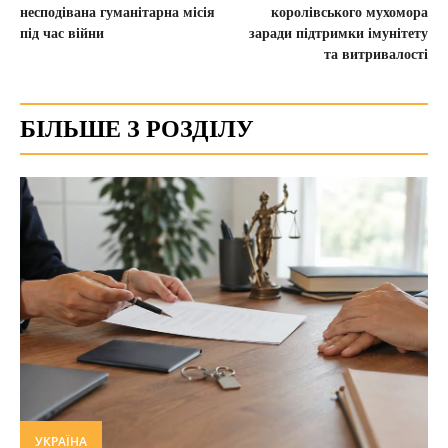
несподівана гуманітарна місія
королівського мухомора
під час війни
заради підтримки імунітету
та витривалості
БІЛЬШЕ З РОЗДІЛУ
УКРАЇНА