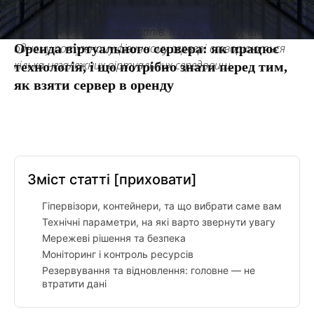
а робочий інструмент для бізнесу, розробників і
навіть невеликих стартапів. Її суть у тому, що на
Оренда віртуального сервера: як працює
одному потужному фізичному сервері створюються
кілька незалежних віртуальних середовищ.
технологія, і що потрібно знати перед тим,
як взяти сервер в оренду
Facebook
Twitter
Pinterest
Tumbl
Зміст статті
[приховати]
Гіпервізори, контейнери, та що вибрати саме вам
Технічні параметри, на які варто звернути увагу
Мережеві рішення та безпека
Моніторинг і контроль ресурсів
Резервування та відновлення: головне — не
втратити дані