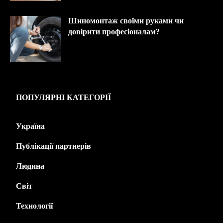
Шиномонтаж своїми руками чи
довірити професіоналам?
ПОПУЛЯРНІ КАТЕГОРІЇ
Україна
445
Публікації партнерів
226
Людина
143
Світ
139
Технології
125