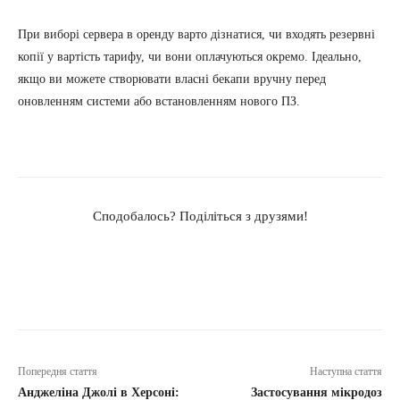
При виборі сервера в оренду варто дізнатися, чи входять резервні
копії у вартість тарифу, чи вони оплачуються окремо. Ідеально,
якщо ви можете створювати власні бекапи вручну перед
оновленням системи або встановленням нового ПЗ.
Сподобалось? Поділіться з друзями!
Попередня стаття
Наступна стаття
Анджеліна Джолі в Херсоні:
Застосування мікродоз