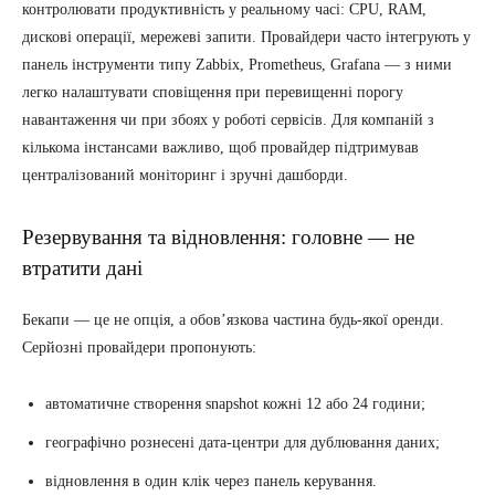
контролювати продуктивність у реальному часі: CPU, RAM,
дискові операції, мережеві запити. Провайдери часто інтегрують у
панель інструменти типу Zabbix, Prometheus, Grafana — з ними
легко налаштувати сповіщення при перевищенні порогу
навантаження чи при збоях у роботі сервісів. Для компаній з
кількома інстансами важливо, щоб провайдер підтримував
централізований моніторинг і зручні дашборди.
Резервування та відновлення: головне — не
втратити дані
Бекапи — це не опція, а обов’язкова частина будь-якої оренди.
Серйозні провайдери пропонують:
автоматичне створення snapshot кожні 12 або 24 години;
географічно рознесені дата-центри для дублювання даних;
відновлення в один клік через панель керування.