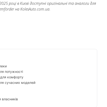
2025 році в Києві доступні оригінальні та аналоги для
Lemförder на KolesAuto.com.ua.
Tumblr
пеки
для потужності
d для комфорту
 для сучасних моделей
я власників