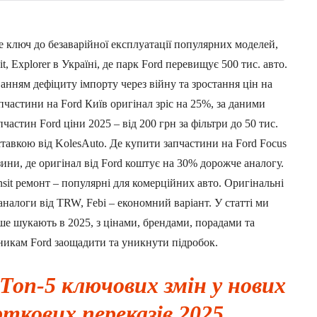
е ключ до безаварійної експлуатації популярних моделей,
it, Explorer в Україні, де парк Ford перевищує 500 тис. авто.
ванням дефіциту імпорту через війну та зростання цін на
пчастини на Ford Київ оригінал зріс на 25%, за даними
частин Ford ціни 2025 – від 200 грн за фільтри до 50 тис.
ставкою від KolesAuto. Де купити запчастини на Ford Focus
зини, де оригінал від Ford коштує на 30% дорожче аналогу.
nsit ремонт – популярні для комерційних авто. Оригінальні
 аналоги від TRW, Febi – економний варіант. У статті ми
іше шукають в 2025, з цінами, брендами, порадами та
никам Ford заощадити та уникнути підробок.
Топ-5 ключових змін у нових
ткових переказів 2025