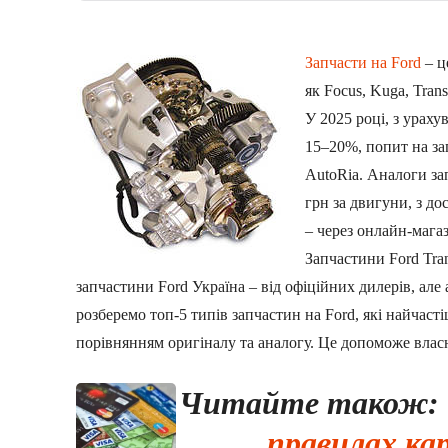
Запчасти на Ford
– ц
як Focus, Kuga, Trans
У 2025 році, з ураху
15–20%, попит на за
AutoRia. Аналоги зап
грн за двигуни, з до
– через онлайн-мага
Запчастини Ford Tra
запчастини Ford Україна – від офіційних дилерів, але
розберемо топ-5 типів запчастин на Ford, які найчаст
порівнянням оригіналу та аналогу. Це допоможе влас
Читайте також:
правилах кар