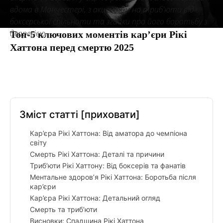
вдома в Манчестері, з акцентом на триб'юти від
боксерської спільноти та згадки про його боротьбу з
депресією.
Топ-5 ключових моментів кар’єри Рікі
Хаттона перед смертю 2025
Facebook
Twitter
Pinterest
Tumbl
Зміст статті
[приховати]
Кар’єра Рікі Хаттона: Від аматора до чемпіона
світу
Смерть Рікі Хаттона: Деталі та причини
Триб’юти Рікі Хаттону: Від боксерів та фанатів
Ментальне здоров’я Рікі Хаттона: Боротьба після
кар’єри
Кар’єра Рікі Хаттона: Детальний огляд
Смерть та триб’юти
Висновки: Спадщина Рікі Хаттона