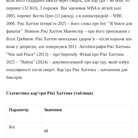
коли його спадщина ожила через смерть, але кар’єра – 48 боїв, 45
перемог (32 KO), 3 поразки. Він завоював WBA в легкій вазі
2005, переміг Костю Цзю (11 раунд), а в напівсередній – WBC
2006. Рікі Хаттон інтерв’ю 2025 – його слова про бої: “Я бився для
фанатів”. Новини Рікі Хаттон Манчестер – про його тренування з
Біллі Греймом. Рікі Хаттон ментальне здоров’я – після поразок він
впав у депресію, але повернувся 2012. Автобіографія Рікі Хаттона
“War and Peace” (2013) – про боротьбу. Фільм про Рікі Хаттона
2025 – “Hatton” (2024) – документальний про кар’єру, який набув
популярності після смерті. Кар’єра Рікі Хаттона – натхнення для
боксерів.
Статистика кар’єри Рікі Хаттона (таблиця)
Параметр
Значення
Бої
48