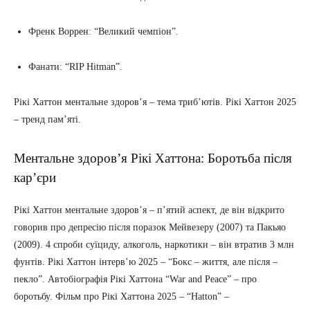
Френк Воррен: “Великий чемпіон”.
Фанати: “RIP Hitman”.
Рікі Хаттон ментальне здоров’я – тема триб’ютів. Рікі Хаттон 2025
– тренд пам’яті.
Ментальне здоров’я Рікі Хаттона: Боротьба після
кар’єри
Рікі Хаттон ментальне здоров’я – п’ятий аспект, де він відкрито
говорив про депресію після поразок Мейвезеру (2007) та Пакьяо
(2009). 4 спроби суїциду, алкоголь, наркотики – він втратив 3 млн
фунтів. Рікі Хаттон інтерв’ю 2025 – “Бокс – життя, але після –
пекло”. Автобіографія Рікі Хаттона “War and Peace” – про
боротьбу. Фільм про Рікі Хаттона 2025 – “Hatton” –