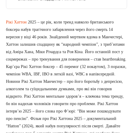
Рікі Хаттон
2025 – це рік, коли тренд навколо британського
боксера набув трагічного забарвлення через його смерть 14
вересня у віці 46 років. Знайдений мертвим вдома в Манчестері,
Хаттон залишив спадщину як “народний чемпіон”, з триб’ютами
від Аміра Хана, Міки Річардса та Роя Кіна. Його останній пост у
соцмережах – про тренування для повернення – став heartbreaking.
Кар’єра Рікі Хаттон боксер – 45 перемог (32 нокаутом), 3 поразки,
чемпіон WBA, IBF, IBO в легкій вазі, WBC в напівсередній.
Новини Рікі Хаттон Манчестер – про його боротьбу з депресією,
алкоголем та суїцидальними думками, про які він говорив
відкрито. Рікі Хаттон ментальне здоров’я – ключова тема тренду,
бо він надихав чоловіків говорити про проблеми. Рікі Хаттон
інтерв’ю 2025 – його слова про Ф’юрі: “Він може пошкодувати
про пенсію”. Фільм про Рікі Хаттона 2025 – документальний
“Hatton” (2024), який набув популярності після смерті. Давайте