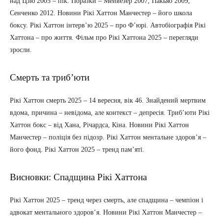
над Цзю 2005 – пік. Поразки – Мейвезер 2007, Пакьяо 2009,
Сенченко 2012. Новини Рікі Хаттон Манчестер – його школа
боксу. Рікі Хаттон інтерв’ю 2025 – про Ф’юрі. Автобіографія Рікі
Хаттона – про життя. Фільм про Рікі Хаттона 2025 – перегляди
зросли.
Смерть та триб’юти
Рікі Хаттон смерть 2025 – 14 вересня, вік 46. Знайдений мертвим
вдома, причина – невідома, але контекст – депресія. Триб’юти Рікі
Хаттон бокс – від Хана, Річардса, Кіна. Новини Рікі Хаттон
Манчестер – поліція без підозр. Рікі Хаттон ментальне здоров’я –
його фонд. Рікі Хаттон 2025 – тренд пам’яті.
Висновки: Спадщина Рікі Хаттона
Рікі Хаттон 2025 – тренд через смерть, але спадщина – чемпіон і
адвокат ментального здоров’я. Новини Рікі Хаттон Манчестер –