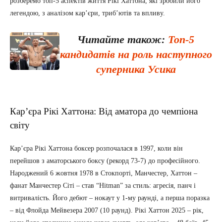
розберемо топ-5 аспектів життя Рікі Хаттона, які зробили його
легендою, з аналізом кар’єри, триб’ютів та впливу.
Читайте також:
Топ-5
кандидатів на роль наступного
суперника Усика
Кар’єра Рікі Хаттона: Від аматора до чемпіона
світу
Кар’єра Рікі Хаттона боксер розпочалася в 1997, коли він
перейшов з аматорського боксу (рекорд 73-7) до професійного.
Народжений 6 жовтня 1978 в Стокпорті, Манчестер, Хаттон –
фанат Манчестер Сіті – став “Hitman” за стиль: агресія, панч і
витривалість. Його дебют – нокаут у 1-му раунді, а перша поразка
– від Флойда Мейвезера 2007 (10 раунд). Рікі Хаттон 2025 – рік,