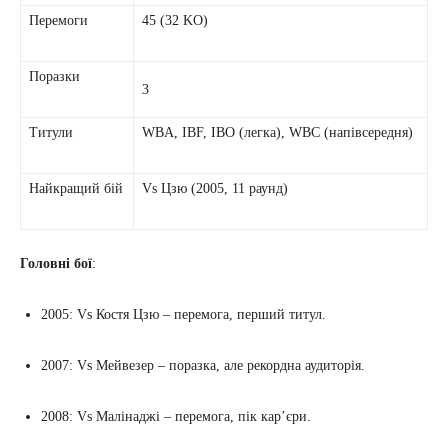
Перемоги
45 (32 KO)
Поразки
3
Титули
WBA, IBF, IBO (легка), WBC (напівсередня)
Найкращий бій
Vs Цзю (2005, 11 раунд)
Головні бої
:
2005: Vs Костя Цзю – перемога, перший титул.
2007: Vs Мейвезер – поразка, але рекордна аудиторія.
2008: Vs Малінаджі – перемога, пік кар’єри.