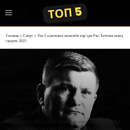
Головна
Спорт
Топ-5 ключових моментів кар’єри Рікі Хаттона перед
смертю 2025
Рікі Хаттон 2025 став трендом через його трагічну
смерть 14 вересня у віці 46 років, знайденого мертвим