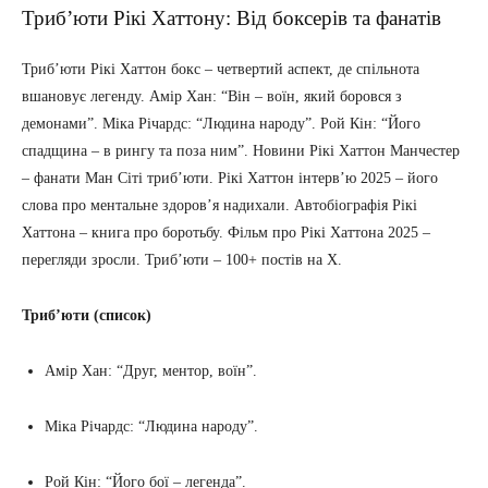
Триб’юти Рікі Хаттону: Від боксерів та фанатів
Триб’юти Рікі Хаттон бокс – четвертий аспект, де спільнота
вшановує легенду. Амір Хан: “Він – воїн, який боровся з
демонами”. Міка Річардс: “Людина народу”. Рой Кін: “Його
спадщина – в рингу та поза ним”. Новини Рікі Хаттон Манчестер
– фанати Ман Сіті триб’юти. Рікі Хаттон інтерв’ю 2025 – його
слова про ментальне здоров’я надихали. Автобіографія Рікі
Хаттона – книга про боротьбу. Фільм про Рікі Хаттона 2025 –
перегляди зросли. Триб’юти – 100+ постів на X.
Триб’юти (список)
Амір Хан: “Друг, ментор, воїн”.
Міка Річардс: “Людина народу”.
Рой Кін: “Його бої – легенда”.