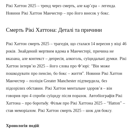
Рікі Хаттон 2025 – тренд через смерть, але кар’єра – легенда.
Новини Рікі Хаттон Манчестер – про його внесок у бокс.
Смерть Рікі Хаттона: Деталі та причини
Рікі Хаттон смерть 2025 – трагедія, що сталася 14 вересня у віці 46
років. Знайдений мертвим вдома в Манчестері, причина не
вказана, але контекст – депресія, алкоголь, суїцидальні думки. Рікі
Хаттон інтерв’ю 2025 – його слова про Ф’юрі: “Він може
пошкодувати про пенсію, бо бокс – життя”. Новини Рікі Хаттон
Манчестер – поліція Greater Manchester підтвердила, без
підозрілих обставин. Рікі Хаттон ментальне здоров’я – він
говорив про 4 спроби суїциду після поразок. Автобіографія Рікі
Хаттона – про боротьбу. Фільм про Рікі Хаттона 2025 – “Hatton” –
став меморіалом. Рікі Хаттон смерть 2025 – шок для боксу.
Хронологія подій
: