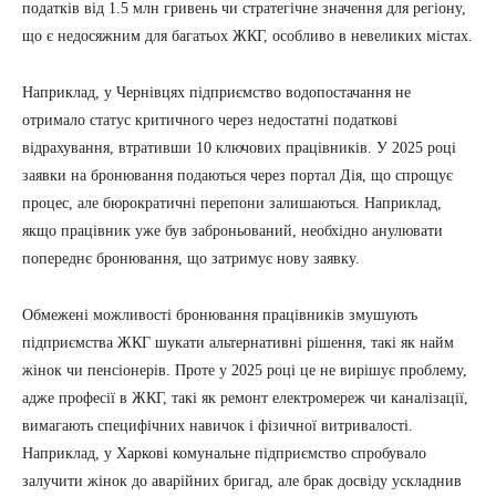
податків від 1.5 млн гривень чи стратегічне значення для регіону,
що є недосяжним для багатьох ЖКГ, особливо в невеликих містах.
Наприклад, у Чернівцях підприємство водопостачання не
отримало статус критичного через недостатні податкові
відрахування, втративши 10 ключових працівників. У 2025 році
заявки на бронювання подаються через портал Дія, що спрощує
процес, але бюрократичні перепони залишаються. Наприклад,
якщо працівник уже був заброньований, необхідно анулювати
попереднє бронювання, що затримує нову заявку.
Обмежені можливості бронювання працівників змушують
підприємства ЖКГ шукати альтернативні рішення, такі як найм
жінок чи пенсіонерів. Проте у 2025 році це не вирішує проблему,
адже професії в ЖКГ, такі як ремонт електромереж чи каналізації,
вимагають специфічних навичок і фізичної витривалості.
Наприклад, у Харкові комунальне підприємство спробувало
залучити жінок до аварійних бригад, але брак досвіду ускладнив