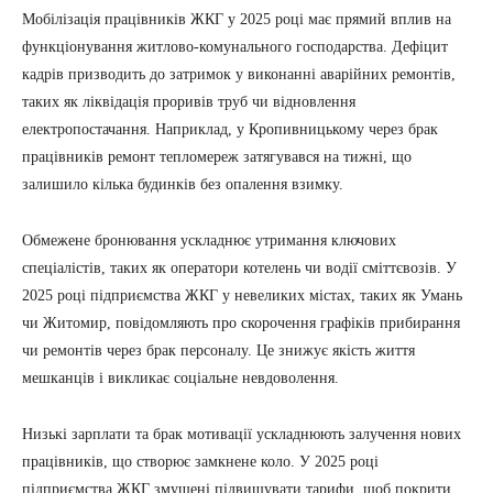
Мобілізація працівників ЖКГ у 2025 році має прямий вплив на
функціонування житлово-комунального господарства. Дефіцит
кадрів призводить до затримок у виконанні аварійних ремонтів,
таких як ліквідація проривів труб чи відновлення
електропостачання. Наприклад, у Кропивницькому через брак
працівників ремонт тепломереж затягувався на тижні, що
залишило кілька будинків без опалення взимку.
Обмежене бронювання ускладнює утримання ключових
спеціалістів, таких як оператори котелень чи водії сміттєвозів. У
2025 році підприємства ЖКГ у невеликих містах, таких як Умань
чи Житомир, повідомляють про скорочення графіків прибирання
чи ремонтів через брак персоналу. Це знижує якість життя
мешканців і викликає соціальне невдоволення.
Низькі зарплати та брак мотивації ускладнюють залучення нових
працівників, що створює замкнене коло. У 2025 році
підприємства ЖКГ змушені підвищувати тарифи, щоб покрити