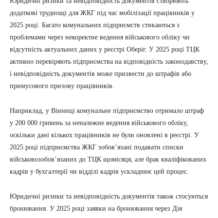
Юридичні ризики та невідповідність документів створюють
додаткові труднощі для ЖКГ під час мобілізації працівників у
2025 році. Багато комунальних підприємств стикаються з
проблемами через некоректне ведення військового обліку чи
відсутність актуальних даних у реєстрі Оберіг. У 2025 році ТЦК
активно перевіряють підприємства на відповідність законодавству,
і невідповідність документів може призвести до штрафів або
примусового призову працівників.
Наприклад, у Вінниці комунальне підприємство отримало штраф
у 200 000 гривень за неналежне ведення військового обліку,
оскільки дані кількох працівників не були оновлені в реєстрі. У
2025 році підприємства ЖКГ зобов’язані подавати списки
військовозобов’язаних до ТЦК щомісяця, але брак кваліфікованих
кадрів у бухгалтерії чи відділі кадрів ускладнює цей процес.
Юридичні ризики та невідповідність документів також стосуються
бронювання. У 2025 році заявки на бронювання через Дія