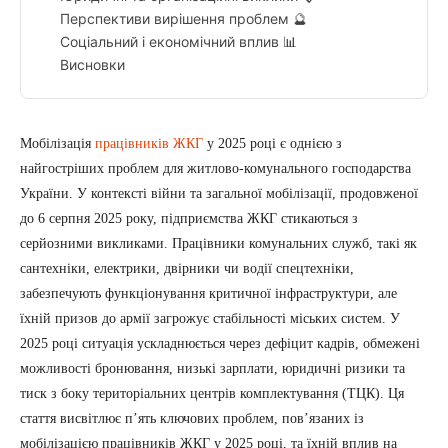
Перспективи вирішення проблем 🔮
Соціальний і економічний вплив 📊
Висновки
Мобілізація
працівників ЖКГ
у 2025 році є однією з
найгостріших проблем для житлово-комунального господарства
України. У контексті війни та загальної мобілізації, продовженої
до 6 серпня 2025 року, підприємства ЖКГ стикаються з
серйозними викликами. Працівники комунальних служб, такі як
сантехніки, електрики, двірники чи водії спецтехніки,
забезпечують функціонування критичної інфраструктури, але
їхній призов до армії загрожує стабільності міських систем. У
2025 році ситуація ускладнюється через дефіцит кадрів, обмежені
можливості бронювання, низькі зарплати, юридичні ризики та
тиск з боку територіальних центрів комплектування (ТЦК). Ця
стаття висвітлює п’ять ключових проблем, пов’язаних із
мобілізацією працівників ЖКГ у 2025 році, та їхній вплив на