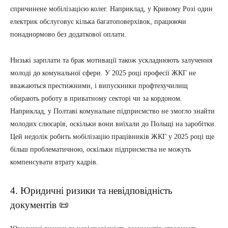
спричинене мобілізацією колег. Наприклад, у Кривому Розі один
електрик обслуговує кілька багатоповерхівок, працюючи
понаднормово без додаткової оплати.
Низькі зарплати та брак мотивації також ускладнюють залучення
молоді до комунальної сфери. У 2025 році професії ЖКГ не
вважаються престижними, і випускники профтехучилищ
обирають роботу в приватному секторі чи за кордоном.
Наприклад, у Полтаві комунальне підприємство не змогло знайти
молодих слюсарів, оскільки вони виїхали до Польщі на заробітки.
Цей недолік робить мобілізацію працівників ЖКГ у 2025 році ще
більш проблематичною, оскільки підприємства не можуть
компенсувати втрату кадрів.
4. Юридичні ризики та невідповідність
документів 📜