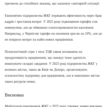
призвели до стихійних звалищ, що загрожує санітарній ситуації.
Економічно підприємства ЖКГ втрачають ефективність через брак
кадрів і зростання витрат. У 2025 році підвищення тарифів стає
неминучим, але це обмежено платоспроможністю населення.
Наприклад, у Чернігові тарифи на опалення зросли на 10%, але це
не покрило витрат на найм нових працівників.
Психологічний стрес і тиск ТЦК також впливають на
продуктивність працівників, що знижує їхню здатність
виконувати складні завдання. У 2025 році підприємства ЖКГ у
великих містах, таких як Київ чи Дніпро, організовують
психологічну підтримку для працівників, але в невеликих містах
таких ресурсів немає.
Висновки
Мобілізація працівників ЖКГ у 2025 році створює значні виклики