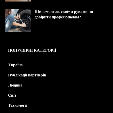
Шиномонтаж своїми руками чи
довірити професіоналам?
ПОПУЛЯРНІ КАТЕГОРІЇ
Україна
445
Публікації партнерів
226
Людина
143
Світ
139
Технології
125