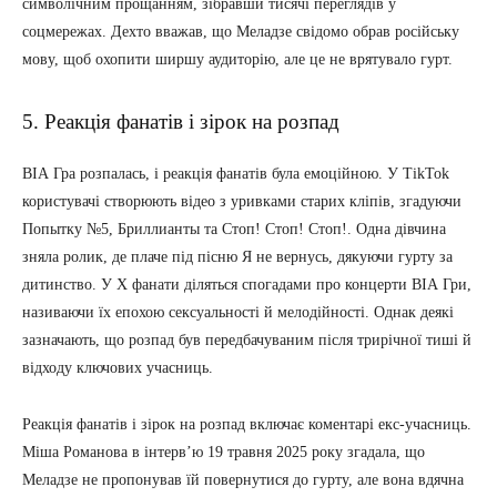
символічним прощанням, зібравши тисячі переглядів у
соцмережах. Дехто вважав, що Меладзе свідомо обрав російську
мову, щоб охопити ширшу аудиторію, але це не врятувало гурт.
5. Реакція фанатів і зірок на розпад
ВІА Гра розпалась, і реакція фанатів була емоційною. У TikTok
користувачі створюють відео з уривками старих кліпів, згадуючи
Попытку №5, Бриллианты та Стоп! Стоп! Стоп!. Одна дівчина
зняла ролик, де плаче під пісню Я не вернусь, дякуючи гурту за
дитинство. У X фанати діляться спогадами про концерти ВІА Гри,
називаючи їх епохою сексуальності й мелодійності. Однак деякі
зазначають, що розпад був передбачуваним після трирічної тиші й
відходу ключових учасниць.
Реакція фанатів і зірок на розпад включає коментарі екс-учасниць.
Міша Романова в інтерв’ю 19 травня 2025 року згадала, що
Меладзе не пропонував їй повернутися до гурту, але вона вдячна