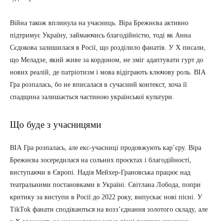
Війна також вплинула на учасниць. Віра Брежнєва активно
підтримує Україну, займаючись благодійністю, тоді як Анна
Сєдокова залишилася в Росії, що розділило фанатів. У X писали,
що Меладзе, який живе за кордоном, не зміг адаптувати гурт до
нових реалій, де патріотизм і мова відіграють ключову роль. ВІА
Гра розпалась, бо не вписалася в сучасний контекст, хоча її
спадщина залишається частиною української культури.
Що буде з учасницями
ВІА Гра розпалась, але екс-учасниці продовжують кар’єру. Віра
Брежнєва зосередилася на сольних проєктах і благодійності,
виступаючи в Європі. Надія Мейхер-Грановська працює над
театральними постановками в Україні. Світлана Лобода, попри
критику за виступи в Росії до 2022 року, випускає нові пісні. У
TikTok фанати сподіваються на возз’єднання золотого складу, але