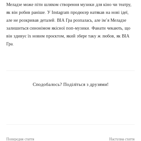
Меладзе може піти шляхом створення музики для кіно чи театру,
як він робив раніше. У Instagram продюсер натякав на нові ідеї,
але не розкривав деталей. ВІА Гра розпалась, але ім’я Меладзе
залишиться синонімом якісної поп-музики. Фанати чекають, що
він здивує їх новим проєктом, який збере таку ж любов, як ВІА
Гра.
Сподобалось? Поділіться з друзями!
Попередня стаття
Наступна стаття