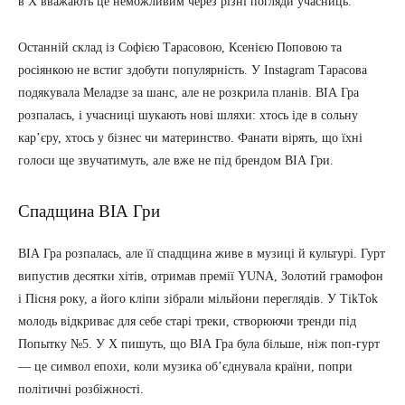
в X вважають це неможливим через різні погляди учасниць.
Останній склад із Софією Тарасовою, Ксенією Поповою та
росіянкою не встиг здобути популярність. У Instagram Тарасова
подякувала Меладзе за шанс, але не розкрила планів. ВІА Гра
розпалась, і учасниці шукають нові шляхи: хтось іде в сольну
кар’єру, хтось у бізнес чи материнство. Фанати вірять, що їхні
голоси ще звучатимуть, але вже не під брендом ВІА Гри.
Спадщина ВІА Гри
ВІА Гра розпалась, але її спадщина живе в музиці й культурі. Гурт
випустив десятки хітів, отримав премії YUNA, Золотий грамофон
і Пісня року, а його кліпи зібрали мільйони переглядів. У TikTok
молодь відкриває для себе старі треки, створюючи тренди під
Попытку №5. У X пишуть, що ВІА Гра була більше, ніж поп-гурт
— це символ епохи, коли музика об’єднувала країни, попри
політичні розбіжності.