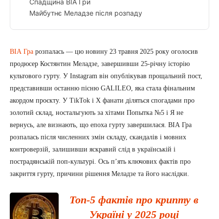
Спадщина ВІА Гри
Майбутнє Меладзе після розпаду
ВІА Гра
розпалась — цю новину 23 травня 2025 року оголосив
продюсер Костянтин Меладзе, завершивши 25-річну історію
культового гурту. У Instagram він опублікував прощальний пост,
представивши останню пісню GALILEO, яка стала фінальним
акордом проєкту. У TikTok і X фанати діляться спогадами про
золотий склад, ностальгують за хітами Попытка №5 і Я не
вернусь, але визнають, що епоха гурту завершилася. ВІА Гра
розпалась після численних змін складу, скандалів і мовних
контроверзій, залишивши яскравий слід в українській і
пострадянській поп-культурі. Ось п’ять ключових фактів про
закриття гурту, причини рішення Меладзе та його наслідки.
Топ-5 фактів про крипту в
Україні у 2025 році