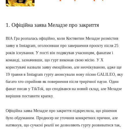
1. Офіційна заява Меладзе про закриття
ВІА Гра розпалась офіційно, коли Костянтин Меладзе розмістив
заяву в Instagram, оголосивши про завершення проєкту після 25
років існування. У пості він подякував учасницям, фанатам і
команді, зазначивши, що гурт виконав свою місію. У X
користувачі назвали заяву емоційною, але неочікуваною, адже ще
19 травня в Instagram гурту анонсували нову пісню GALILEO, яку
багато хто сприйняв як повернення після трирічної паузи. Один
фанат писав у TikTok, що сподівався на новий склад, але Меладзе
вирішив поставити крапку.
Офіційна заява Меладзе про закриття підкреслила, що рішення
було обдуманим. Продюсер не уточнив конкретних причин, але
натякнув, що сучасні реалії не дозволяють гурту розвиватися так,