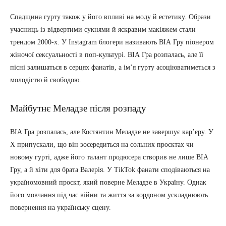
Спадщина гурту також у його впливі на моду й естетику. Образи
учасниць із відвертими сукнями й яскравим макіяжем стали
трендом 2000-х. У Instagram блогери називають ВІА Гру піонером
жіночої сексуальності в поп-культурі. ВІА Гра розпалась, але її
пісні залишаться в серцях фанатів, а ім’я гурту асоціюватиметься з
молодістю й свободою.
Майбутнє Меладзе після розпаду
ВІА Гра розпалась, але Костянтин Меладзе не завершує кар’єру. У
X припускали, що він зосередиться на сольних проєктах чи
новому гурті, адже його талант продюсера створив не лише ВІА
Гру, а й хіти для брата Валерія. У TikTok фанати сподіваються на
україномовний проєкт, який поверне Меладзе в Україну. Однак
його мовчання під час війни та життя за кордоном ускладнюють
повернення на українську сцену.