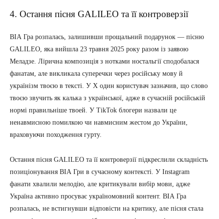
4. Остання пісня GALILEO та її контроверзії
ВІА Гра розпалась, залишивши прощальний подарунок — пісню
GALILEO, яка вийшла 23 травня 2025 року разом із заявою
Меладзе. Лірична композиція з нотками ностальгії сподобалася
фанатам, але викликала суперечки через російську мову й
українізм твоєю в тексті. У X один користувач зазначив, що слово
твоєю звучить як калька з української, адже в сучасній російській
нормі правильніше твоей. У TikTok блогери назвали це
ненавмисною помилкою чи навмисним жестом до України,
враховуючи походження гурту.
Остання пісня GALILEO та її контроверзії підкреслили складність
позиціонування ВІА Гри в сучасному контексті. У Instagram
фанати хвалили мелодію, але критикували вибір мови, адже
Україна активно просуває україномовний контент. ВІА Гра
розпалась, не встигнувши відповісти на критику, але пісня стала