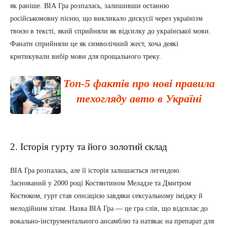
як раніше. ВІА Гра розпалась, залишивши останню
російськомовну пісню, що викликало дискусії через українізм
твоєю в тексті, який сприйняли як відсилку до української мови.
Фанати сприйняли це як символічний жест, хоча деякі
критикували вибір мови для прощального треку.
Топ-5 фактів про нові правила
техогляду авто в Україні
2. Історія гурту та його золотий склад
ВІА Гра розпалась, але її історія залишається легендою.
Заснований у 2000 році Костянтином Меладзе та Дмитром
Костюком, гурт став сенсацією завдяки сексуальному іміджу й
мелодійним хітам. Назва ВІА Гра — це гра слів, що відсилає до
вокально-інструментального ансамблю та натякає на препарат для