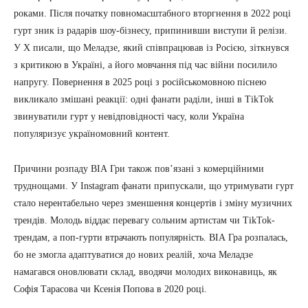
роками. Після початку повномасштабного вторгнення в 2022 році
гурт зник із радарів шоу-бізнесу, припинивши виступи й релізи.
У X писали, що Меладзе, який співпрацював із Росією, зіткнувся
з критикою в Україні, а його мовчання під час війни посилило
напругу. Повернення в 2025 році з російськомовною піснею
викликало змішані реакції: одні фанати раділи, інші в TikTok
звинуватили гурт у невідповідності часу, коли Україна
популяризує україномовний контент.
Причини розпаду ВІА Гри також пов’язані з комерційними
труднощами. У Instagram фанати припускали, що утримувати гурт
стало нерентабельно через зменшення концертів і зміну музичних
трендів. Молодь віддає перевагу сольним артистам чи TikTok-
трендам, а поп-гурти втрачають популярність. ВІА Гра розпалась,
бо не змогла адаптуватися до нових реалій, хоча Меладзе
намагався оновлювати склад, вводячи молодих виконавиць, як
Софія Тарасова чи Ксенія Попова в 2020 році.