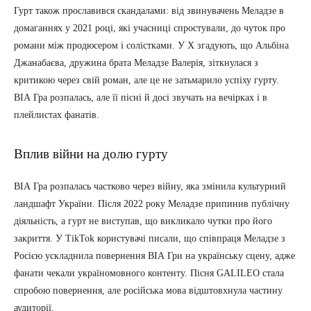
Гурт також прославився скандалами: від звинувачень Меладзе в
домаганнях у 2021 році, які учасниці спростували, до чуток про
романи між продюсером і солістками. У X згадують, що Альбіна
Джанабаєва, дружина брата Меладзе Валерія, зіткнулася з
критикою через свій роман, але це не затьмарило успіху гурту.
ВІА Гра розпалась, але її пісні й досі звучать на вечірках і в
плейлистах фанатів.
Вплив війни на долю гурту
ВІА Гра розпалась частково через війну, яка змінила культурний
ландшафт України. Після 2022 року Меладзе припинив публічну
діяльність, а гурт не виступав, що викликало чутки про його
закриття. У TikTok користувачі писали, що співпраця Меладзе з
Росією ускладнила повернення ВІА Гри на українську сцену, адже
фанати чекали україномовного контенту. Пісня GALILEO стала
спробою повернення, але російська мова відштовхнула частину
аудиторії.