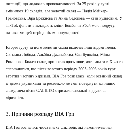
потенції, що додавало провокативності. За 25 років у гурті
змінилося 19 складів, але золотий склад — Надія Мейхер-
Грановська, Віра Брежнєва та Анна Сєдокова — став культовим. У
TikTok фанати викладають кліпи Бомба чи Убей мою подругу,
називаючи цей період піком популярності.
Історія гурту та його золотий склад включає інші відомі імена:
Світлана Лобода, Альбіна Джанабаєва, Єва Бушміна, Міша
Романова. Кожен склад приносив щось нове, але фанати в X часто
сперечаються, що після золотого періоду 2003–2006 років гурт
втратив частину харизми. ВІА Гра розпалась, коли останній склад
із двома українками та росіянкою не зміг повернути колишню
славу, хоча пісня GALILEO отримала схвальні відгуки за
ліричність.
3. Причини розпаду ВІА Гри
ВІА Гра розпалась через низку факторів, які накопичувалися