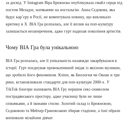
за досвід. У Instagram Віра Брежнєва опублікувала смайл серця під
постом Меладзе, натякаючи на ностальгію. Анна Сєдокова, яка
будує кар’єру в Росії, не коментувала новину, що викликало
критику в X. ВІА Гра розпалась, але її вплив на поп-культуру
залишається незаперечним, адже гурт надихав покоління артистів.
Чому ВІА Гра була унікальною
ВІА Гра розпалась, але її унікальність назавжди закарбувалася в
історії. Гурт поєднував провокативний імідж із якісною музикою,
що зробило його феноменом. Кліпи, як Биология чи Океан и три
реки, встановлювали стандарти для поп-культури 2000-х. У
TikTok блогери називають ВІА Гру першим секс-символом
пострадянського простору, адже учасниці були не лише
співачками, а й іконами стилю. Золотий склад із Брежнєвою,
Сєдоковою та Мейхер-Грановською збирав стадіони, а їхні образи
копіювали мільйони дівчат.