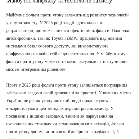
Майбутнє лайфхаку та технологій захисту
Майбутнє фольги проти угону залежить від розвитку технологій
угону та захисту. У 2025 році злодії вдосконалюють
ретранслятори, що може знизити ефективність фольги. Водночас
автовиробники, такі як Toyota і BMW, працюють над новими
системами безключового доступу, які використовують
шифрування сигналів, стійке до перехоплення. У майбутньому
фольга проти угону може стати менш актуальною, поступившись
місцем інтегрованим рішенням.
Проте у 2025 році фольга проти угону залишається популярним
лайфхаком завдяки своїй дешевизні та простоті. У великих містах
України, де ризик угону високий, водії продовжують
використовувати цей метод як перший рівень захисту. У
поєднанні з іншими заходами, такими як паркування на
охоронюваних стоянках чи встановлення сигналізацій, фольга
проти угону допомагає знизити ймовірність крадіжки. Цей