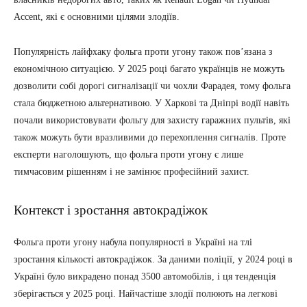
Accent, які є основними цілями злодіїв.
Популярність лайфхаку фольга проти угону також пов’язана з
економічною ситуацією. У 2025 році багато українців не можуть
дозволити собі дорогі сигналізації чи чохли Фарадея, тому фольга
стала бюджетною альтернативою. У Харкові та Дніпрі водії навіть
почали використовувати фольгу для захисту гаражних пультів, які
також можуть бути вразливими до перехоплення сигналів. Проте
експерти наголошують, що фольга проти угону є лише
тимчасовим рішенням і не замінює професійний захист.
Контекст і зростання автокрадіжок
Фольга проти угону набула популярності в Україні на тлі
зростання кількості автокрадіжок. За даними поліції, у 2024 році в
Україні було викрадено понад 3500 автомобілів, і ця тенденція
зберігається у 2025 році. Найчастіше злодії полюють на легкові