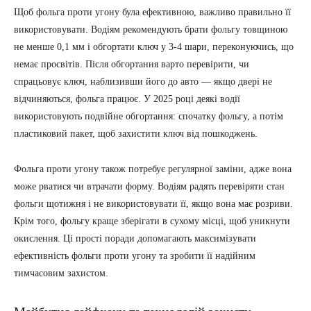
Щоб фольга проти угону була ефективною, важливо правильно її
використовувати. Водіям рекомендують брати фольгу товщиною
не менше 0,1 мм і обгортати ключ у 3-4 шари, переконуючись, що
немає просвітів. Після обгортання варто перевірити, чи
спрацьовує ключ, наблизивши його до авто — якщо двері не
відчиняються, фольга працює. У 2025 році деякі водії
використовують подвійне обгортання: спочатку фольгу, а потім
пластиковий пакет, щоб захистити ключ від пошкоджень.
Фольга проти угону також потребує регулярної заміни, адже вона
може рватися чи втрачати форму. Водіям радять перевіряти стан
фольги щотижня і не використовувати її, якщо вона має розриви.
Крім того, фольгу краще зберігати в сухому місці, щоб уникнути
окислення. Ці прості поради допомагають максимізувати
ефективність фольги проти угону та зробити її надійним
тимчасовим захистом.