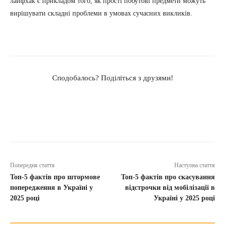
лайфхак є прикладом того, як прості побутові предмети можуть
вирішувати складні проблеми в умовах сучасних викликів.
Сподобалось? Поділіться з друзями!
Попередня стаття
Наступна стаття
Топ-5 фактів про штормове
Топ-5 фактів про скасування
попередження в Україні у
відстрочки від мобілізації в
2025 році
Україні у 2025 році