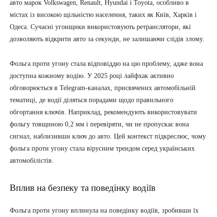
авто марок Volkswagen, Renault, Hyundai і Toyota, особливо в
містах із високою щільністю населення, таких як Київ, Харків і
Одеса. Сучасні угонщики використовують ретранслятори, які
дозволяють відкрити авто за секунди, не залишаючи слідів злому.
Фольга проти угону стала відповіддю на цю проблему, адже вона
доступна кожному водію. У 2025 році лайфхак активно
обговорюється в Telegram-каналах, присвячених автомобільній
тематиці, де водії діляться порадами щодо правильного
обгортання ключів. Наприклад, рекомендують використовувати
фольгу товщиною 0,2 мм і перевіряти, чи не пропускає вона
сигнал, наблизивши ключ до авто. Цей контекст підкреслює, чому
фольга проти угону стала вірусним трендом серед українських
автомобілістів.
Вплив на безпеку та поведінку водіїв
Фольга проти угону вплинула на поведінку водіїв, зробивши їх