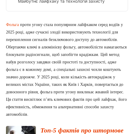
Майбутнє лайфхаку та технологій захисту
Фольга
проти угону стала популярним лайфхаком серед водіїв у
2025 році, адже сучасні злодії використовують технології для
перехоплення сигналів безключового доступу до автомобілів.
Обертаючи ключі в алюмінієву фольгу, автомобілісти намагаються
блокувати радіосигнали, щоб запобігти крадіжкам. Цей метод
набув розголосу завдяки своїй простоті та доступності, адже
фольга є в кожному домі, а спеціальні захисні чохли коштують
значно дорожче. У 2025 році, коли кількість автокрадіжок у
великих містах України, таких як Київ і Харків, повертається до
довоєнного рівня, фольга проти угону викликає жвавий інтерес.
Ця стаття висвітлює п’ять ключових фактів про цей лайфхак, його
ефективність, обмеження та альтернативні способи захисту
автомобілів.
Топ-5 фактів про штормове