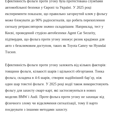
Ефективність фольги проти угону була протестована службами
автомобільної безпеки у Європі та Україні. У 2025 році
експерименти показали, що правильно загорнутий ключ у фольгу
може блокувати до 90% радіосигналів, що робить перехоплення
сигналу ретранслятором значно складнішим. Наприклад, тест у
Києві, проведений студією автобезпеки Agent Car Security,
підтвердив, що фольга проти угону знижує ризик крадіжки для
авто з безключовим доступом, таких як Toyota Camry чи Hyundai
Tucson.
Ефективність фольги проти угону залежить від кількох факторів:
товщини фольги, кількості шарів і щільності обгортання. Тонка
фольга, складена в 4-6 шарів, створює надійніший бар’єр, ніж
один шар товстої фольги. У 2025 році водії також використовують
фольгу для захисту смарт-карт, які застосовуються в нових
моделях BMW і Audi. Проте фольга проти угону не захищає від
фізичного злому чи відключення сигналізації, тому її варто
поєднувати з іншими методами захисту.