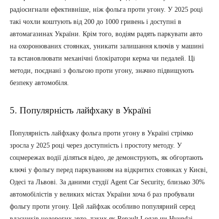
радіосигнали ефективніше, ніж фольга проти угону. У 2025 році
такі чохли коштують від 200 до 1000 гривень і доступні в
автомагазинах України. Крім того, водіям радять паркувати авто
на охоронюваних стоянках, уникати залишання ключів у машині
та встановлювати механічні блокіратори керма чи педалей. Ці
методи, поєднані з фольгою проти угону, значно підвищують
безпеку автомобіля.
5. Популярність лайфхаку в Україні
Популярність лайфхаку фольга проти угону в Україні стрімко
зросла у 2025 році через доступність і простоту методу. У
соцмережах водії діляться відео, де демонструють, як обгортають
ключі у фольгу перед паркуванням на відкритих стоянках у Києві,
Одесі та Львові. За даними студії Agent Car Security, близько 30%
автомобілістів у великих містах України хоча б раз пробували
фольгу проти угону. Цей лайфхак особливо популярний серед
власників недорогих авто, таких як Renault Logan чи Hyundai