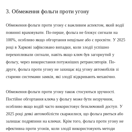
3. Обмеження фольги проти угону
Обмеження фольги проти угону є важливим аспектом, який водії
повинні враховувати. По-перше, фольга не блокує сигнали на
100%, особливо якщо обгортання нещільне або є просвіти. У 2025
році в Харкові зафіксовано випадки, коли злодії успішно
перехоплювали сигнали, навіть якщо ключ був загорнутий у
фольгу, через використання потужніших ретрансляторів. По-
друге, фольга проти угону не захищає від угону автомобілів зі
старими системами замків, які злодії відкривають механічно.
Обмеження фольги проти угону також стосуються зручності.
Постійне обгортання ключа у фольгу може бути незручним,
особливо якщо водій часто використовує безключовий доступ. У
2025 році деякі автомобілісти скаржилися, що фольга рветься або
залишає подряпини на ключах. Крім того, фольга проти угону не
ефективна проти угонів, коли злодії використовують методи