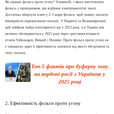
Як працює фольга проти угону? Алюміній, з якого виготовлена
фольга, є провідником, що відбиває електромагнітні хвилі.
Достатньо обернути ключ у 2-3 шари фольги, щоб значно знизити
ймовірність перехоплення сигналу. У Норвегії та Великобританії
цей лайфхак набув популярності ще у 2023 році, а в Україні він
активно обговорюється у 2025 році через зростання кількості
угонів Volkswagen, Renault і Hyundai. Проте фольга проти угону не
є панацеєю, адже її ефективність залежить від якості обгортання та
типу сигналу.
Топ-5 фактів про буферну зону
на кордоні росії з Україною у
2025 році
2. Ефективність фольги проти угону