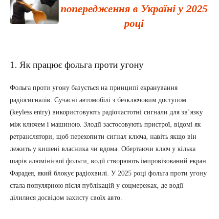
попередження в Україні у 2025
році
1. Як працює фольга проти угону
Фольга проти угону базується на принципі екранування
радіосигналів. Сучасні автомобілі з безключовим доступом
(keyless entry) використовують радіочастотні сигнали для зв’язку
між ключем і машиною. Злодії застосовують пристрої, відомі як
ретранслятори, щоб перехопити сигнал ключа, навіть якщо він
лежить у кишені власника чи вдома. Обертаючи ключ у кілька
шарів алюмінієвої фольги, водії створюють імпровізований екран
Фарадея, який блокує радіохвилі. У 2025 році фольга проти угону
стала популярною після публікацій у соцмережах, де водії
ділилися досвідом захисту своїх авто.