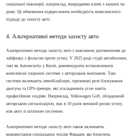
соціальної інженерії, наприклад, викрадаючи ключі з кишені чи
дому. Ці обмеження підкреслюють необхідність комплексного
підходу до захисту авто.
4. Альтернативні методи захисту авто
Альтернативні методи захисту авто є важливим доповненням до
лайфхаку з фольгою проти угону. У 2025 році студії автобезпеки,
такі як Autosecurity у Києві, рекомендують встановлювати
комплексні охоронні системи з авторським монтажем. Такі
системи включають іммобілайзери, приховані реле блокування
двигуна та GPS-трекери, які ускладнюють угон навіть
професійним злодіям. Наприклад, Volkswagen Golf, обладнаний
авторською сигналізацією, має в 10 разів менший ризик угону,
ніж авто зі штатною системою.
Альтернативні методи захисту авто також включають
використання спеціальних чохлів Фарадея, які блокують