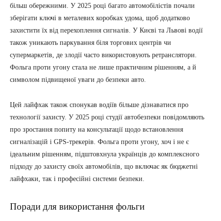
більш обережними. У 2025 році багато автомобілістів почали
зберігати ключі в металевих коробках удома, щоб додатково
захистити їх від перехоплення сигналів. У Києві та Львові водії
також уникають паркування біля торгових центрів чи
супермаркетів, де злодії часто використовують ретранслятори.
Фольга проти угону стала не лише практичним рішенням, а й
символом підвищеної уваги до безпеки авто.
Цей лайфхак також спонукав водіїв більше дізнаватися про
технології захисту. У 2025 році студії автобезпеки повідомляють
про зростання попиту на консультації щодо встановлення
сигналізацій і GPS-трекерів. Фольга проти угону, хоч і не є
ідеальним рішенням, підштовхнула українців до комплексного
підходу до захисту своїх автомобілів, що включає як бюджетні
лайфхаки, так і професійні системи безпеки.
Поради для використання фольги