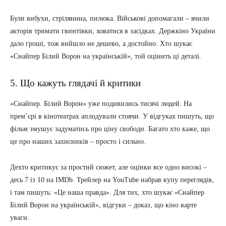
Були вибухи, стрілянина, пилюка. Військові допомагали – вчили
акторів тримати гвинтівки, ховатися в засідках. Держкіно України
дало гроші, тож вийшло не дешево, а достойно. Хто шукає
«Снайпер Білий Ворон на українській», той оцінить ці деталі.
5. Що кажуть глядачі й критики
«Снайпер. Білий Ворон» уже подивились тисячі людей. На
прем’єрі в кінотеатрах аплодували стоячи. У відгуках пишуть, що
фільм змушує задуматись про ціну свободи. Багато хто каже, що
це про наших захисників – просто і сильно.
Дехто критикує за простий сюжет, але оцінки все одно високі –
десь 7 із 10 на IMDb. Трейлер на YouTube набрав купу переглядів,
і там пишуть: «Це наша правда». Для тих, хто шукає «Снайпер
Білий Ворон на українській», відгуки – доказ, що кіно варте
уваги.