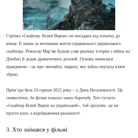
Стрічка «Снайпер. Білий Ворон» не вигадана від початку до
кінця. Її зняли за мотивами життя справжнього українського
снайпера. Режисер Мар’ян Бушан узяв реальну історію з війни на
Донбасі й додав драматичних деталей. Основа лишилася
правдивою – це про звичайну людину, яку війна змусила взяти
зброю.
Прем’єра була 24 серпня 2022 року – у День Незалежності. Це
символічно, бо фільм показує нашу боротьбу. Хто гуглить
«Снайпер Білий Ворон на українській», той зрозуміє: це не
просто кіно, а відображення реальності.
3. Хто знімався у фільмі