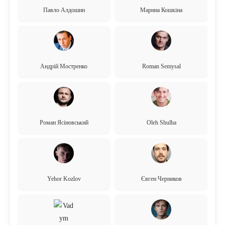
Павло Алдошин
Марина Кошкіна
Андрій Мостренко
Roman Semysal
Роман Ясіновський
Oleh Shulha
Yehor Kozlov
Євген Черников