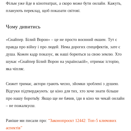
Фільм уже йде в кінотеатрах, а скоро може бути онлайн. Кажуть,
планують переклад, щоб показати світові.
Чому дивитись
«Снайпер. Білий Ворон» – це не просто воєнний екшен. Тут є
правда про війну і про людей. Нема дорогих спецефектів, зате є
душа. Кожен кадр показує, як наші борються за свою землю. Хто
шукає «Снайпер Білий Ворон на українській», отримає історію,
яка чіпляє.
Сюжет тримає, актори грають чесно, зйомки зроблені з душею.
Відгуки підтверджують: це кіно для тих, хто хоче знати більше
про нашу боротьбу. Якщо ще не бачив, іди в кіно чи чекай онлайн
– не пожалкуєш.
Раніше ми писали про:
“Законопроєкт 12442: Топ-5 ключових
аспектів”