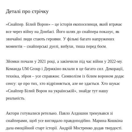
Деталі про стрічку
«Снайпер. Білий Ворон» – це історія екопоселенця, який втрачає
все через війну на Донбасі. Його шлях до снайпера показує, як
звичайні люди стають героями. У фільмі багато напружених
моментів – снайперські дуелі, вибухи, тиша перед боєм.
Зйомки почали у 2021 році, а закінчили під час війни у 2022-му.
Команда UM Group і Держкіно вклали в це багато сил. Декорації,
техніка, зброя – усе справжнє. Символізм із білим вороном додає
сенсу: це про тих, хто відрізняється, але не здається. Хто шукає
«Снайпер Білий Ворон на українській», знайде тут нашу
реальність.
Актори готувалися ретельно. Павло Алдошин тренувався зі
снайперами, щоб усе виглядало правдоподібно. Марина Кошкіна
дала емоційний старт історії. Андрій Мостренко додав твердості.