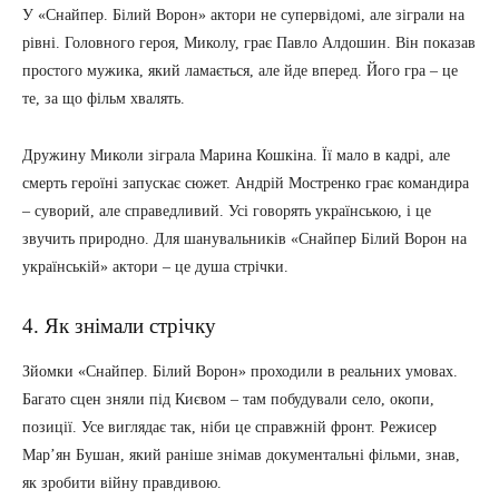
У «Снайпер. Білий Ворон» актори не супервідомі, але зіграли на
рівні. Головного героя, Миколу, грає Павло Алдошин. Він показав
простого мужика, який ламається, але йде вперед. Його гра – це
те, за що фільм хвалять.
Дружину Миколи зіграла Марина Кошкіна. Її мало в кадрі, але
смерть героїні запускає сюжет. Андрій Мостренко грає командира
– суворий, але справедливий. Усі говорять українською, і це
звучить природно. Для шанувальників «Снайпер Білий Ворон на
українській» актори – це душа стрічки.
4. Як знімали стрічку
Зйомки «Снайпер. Білий Ворон» проходили в реальних умовах.
Багато сцен зняли під Києвом – там побудували село, окопи,
позиції. Усе виглядає так, ніби це справжній фронт. Режисер
Мар’ян Бушан, який раніше знімав документальні фільми, знав,
як зробити війну правдивою.