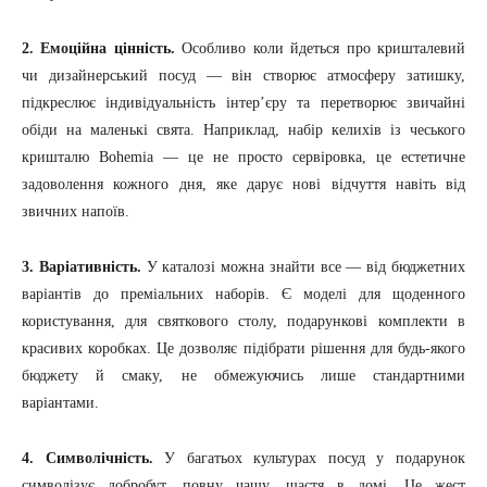
2. Емоційна цінність.
Особливо коли йдеться про кришталевий
чи дизайнерський посуд — він створює атмосферу затишку,
підкреслює індивідуальність інтер’єру та перетворює звичайні
обіди на маленькі свята. Наприклад, набір келихів із чеського
кришталю Bohemia — це не просто сервіровка, це естетичне
задоволення кожного дня, яке дарує нові відчуття навіть від
звичних напоїв.
3. Варіативність.
У каталозі можна знайти все — від бюджетних
варіантів до преміальних наборів. Є моделі для щоденного
користування, для святкового столу, подарункові комплекти в
красивих коробках. Це дозволяє підібрати рішення для будь-якого
бюджету й смаку, не обмежуючись лише стандартними
варіантами.
4. Символічність.
У багатьох культурах посуд у подарунок
символізує добробут, повну чашу, щастя в домі. Це жест