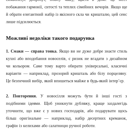
побажання гармонії, ситості та теплих сімейних вечорів. Якщо ще
й обрати елегантний набір із якісного скла чи кришталю, цей сенс
лише підсилюється.
Можливі недоліки такого подарунка
1. Смаки — справа тонка.
Якщо ви не дуже добре знаєте стиль
кухні або вподобання новоселів, є ризик не вгадати з дизайном
чи кольором. Саме тому варто обирати універсальні, класичні
варіанти — наприклад, прозорий кришталь або білу порцеляну.
Це безпечний вибір, який впишеться майже в будь-який інтер’єр.
2. Повторення.
У новосілля можуть бути й інші гості з
подібними ідеями. Щоб уникнути дубляжу, краще заздалегідь
уточнити, що вже є у нових господарів, або подарувати щось
більш оригінальне — наприклад, набір десертних креманок,
графін із келихами або салатницю ручної роботи.