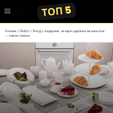
Головна
Побут
Посуд у подарунок: чи варто дарувати на новосілля
— плюси і мінуси