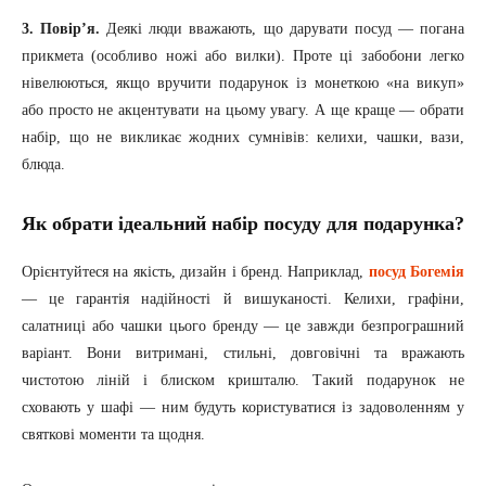
3. Повір’я.
Деякі люди вважають, що дарувати посуд — погана
прикмета (особливо ножі або вилки). Проте ці забобони легко
нівелюються, якщо вручити подарунок із монеткою «на викуп»
або просто не акцентувати на цьому увагу. А ще краще — обрати
набір, що не викликає жодних сумнівів: келихи, чашки, вази,
блюда.
Як обрати ідеальний набір посуду для подарунка?
Орієнтуйтеся на якість, дизайн і бренд. Наприклад,
посуд Богемія
— це гарантія надійності й вишуканості. Келихи, графіни,
салатниці або чашки цього бренду — це завжди безпрограшний
варіант. Вони витримані, стильні, довговічні та вражають
чистотою ліній і блиском кришталю. Такий подарунок не
сховають у шафі — ним будуть користуватися із задоволенням у
святкові моменти та щодня.