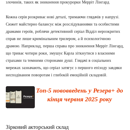
злочинів, таких як зникнення прокурорки Мерріт Лінгард.
Кожна серія розкриває нові деталі, тримаючи глядачів у напрузі.
Сюжет майстерно балансує між розслідуваннями та особистими
драмами героїв, роблячи детективний серіал Відділ нерозкритих
справ не лише кримінальним трилером, а й психологічною
драмою. Наприклад, перша справа про зникнення Мерріт Лінгард,
що триває чотири роки, змушує Карла зіткнутися з власними
страхами та темними сторонами душі. Глядачі в соціальних
мережах зазначають, що серіал затягує з першого епізоду завдяки
несподіваним поворотам і глибокій емоційній складовій.
Топ-5 нововведень у Резерв+ до
кінця червня 2025 року
Зірковий акторський склад