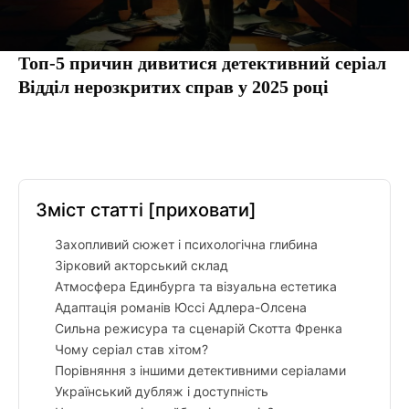
Топ-5 причин дивитися детективний серіал
Відділ нерозкритих справ у 2025 році
Facebook
Twitter
Pinterest
Tumbl
Зміст статті
[приховати]
Захопливий сюжет і психологічна глибина
Зірковий акторський склад
Атмосфера Единбурга та візуальна естетика
Адаптація романів Юссі Адлера-Олсена
Сильна режисура та сценарій Скотта Френка
Чому серіал став хітом?
Порівняння з іншими детективними серіалами
Український дубляж і доступність