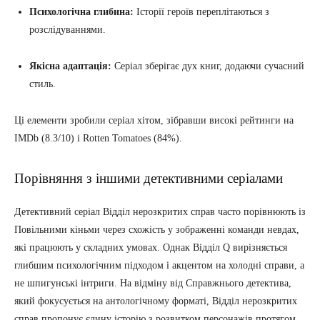
Психологічна глибина:
Історії героїв переплітаються з
розслідуваннями.
Якісна адаптація:
Серіал зберігає дух книг, додаючи сучасний
стиль.
Ці елементи зробили серіал хітом, зібравши високі рейтинги на
IMDb (8.3/10) і Rotten Tomatoes (84%).
Порівняння з іншими детективними серіалами
Детективний серіал Відділ нерозкритих справ часто порівнюють із
Повільними кіньми через схожість у зображенні команди невдах,
які працюють у складних умовах. Однак Відділ Q вирізняється
глибшим психологічним підходом і акцентом на холодні справи, а
не шпигунські інтриги. На відміну від Справжнього детектива,
який фокусується на антологічному форматі, Відділ нерозкритих
справ пропонує єдину історію з розвитком персонажів протягом