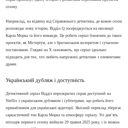
сезону.
Наприклад, на відміну від Справжнього детектива, де кожен сезон
розповідає нову історію, Відділ Q зосереджується на еволюції
Карла Морка та його команди. Це робить серіал ближчим до таких
проєктів, як Містеріум, але з британським колоритом і сучасною
постановкою. Глядачі на X зазначають, що серіал ідеально
підходить для тих, хто любить напружені детективи з елементами
драми.
Український дубляж і доступність
Детективний серіал Відділ нерозкритих справ доступний на
Netflix з українським дубляжем і субтитрами, що робить його
привабливим для української аудиторії. Якісний переклад зберігає
саркастичний тон Карла Морка та атмосферу серіалу. Усі дев’ять
епізодів першого сезону вийшли 29 травня 2025 року, і їх можна