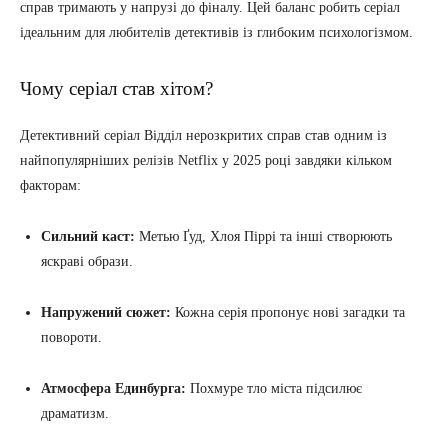
справ тримають у напрузі до фіналу. Цей баланс робить серіал
ідеальним для любителів детективів із глибоким психологізмом.
Чому серіал став хітом?
Детективний серіал Відділ нерозкритих справ став одним із
найпопулярніших релізів Netflix у 2025 році завдяки кільком
факторам:
Сильний каст:
Метью Ґуд, Хлоя Піррі та інші створюють
яскраві образи.
Напружений сюжет:
Кожна серія пропонує нові загадки та
повороти.
Атмосфера Единбурга:
Похмуре тло міста підсилює
драматизм.