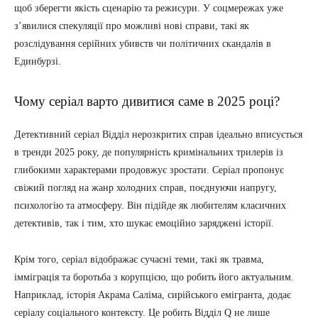
щоб зберегти якість сценарію та режисури. У соцмережах уже
з’явилися спекуляції про можливі нові справи, такі як
розслідування серійних убивств чи політичних скандалів в
Единбурзі.
Чому серіал варто дивитися саме в 2025 році?
Детективний серіал Відділ нерозкритих справ ідеально вписується
в тренди 2025 року, де популярність кримінальних трилерів із
глибокими характерами продовжує зростати. Серіал пропонує
свіжий погляд на жанр холодних справ, поєднуючи напругу,
психологію та атмосферу. Він підійде як любителям класичних
детективів, так і тим, хто шукає емоційно заряджені історії.
Крім того, серіал відображає сучасні теми, такі як травма,
імміграція та боротьба з корупцією, що робить його актуальним.
Наприклад, історія Акрама Саліма, сирійського емігранта, додає
серіалу соціального контексту. Це робить Відділ Q не лише