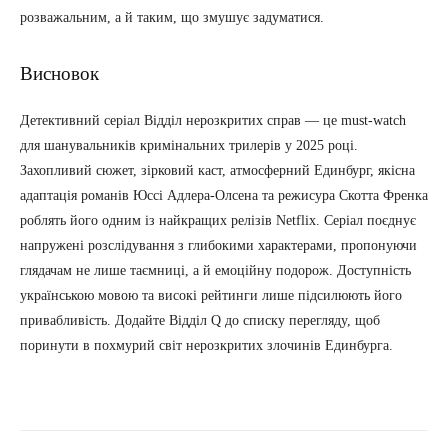
розважальним, а й таким, що змушує задуматися.
Висновок
Детективний серіал Відділ нерозкритих справ — це must-watch
для шанувальників кримінальних трилерів у 2025 році.
Захопливий сюжет, зірковий каст, атмосферний Единбург, якісна
адаптація романів Юссі Адлера-Олсена та режисура Скотта Френка
роблять його одним із найкращих релізів Netflix. Серіал поєднує
напружені розслідування з глибокими характерами, пропонуючи
глядачам не лише таємниці, а й емоційну подорож. Доступність
українською мовою та високі рейтинги лише підсилюють його
привабливість. Додайте Відділ Q до списку перегляду, щоб
поринути в похмурий світ нерозкритих злочинів Единбурга.