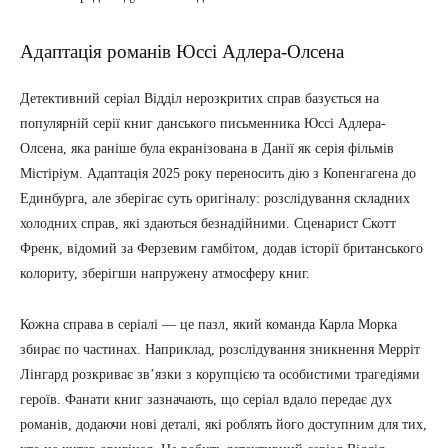
Адаптація романів Юссі Адлера-Олсена
Детективний серіал Відділ нерозкритих справ базується на
популярній серії книг данського письменника Юссі Адлера-
Олсена, яка раніше була екранізована в Данії як серія фільмів
Містіріум. Адаптація 2025 року переносить дію з Копенгагена до
Единбурга, але зберігає суть оригіналу: розслідування складних
холодних справ, які здаються безнадійними. Сценарист Скотт
Френк, відомий за Ферзевим гамбітом, додав історії британського
колориту, зберігши напружену атмосферу книг.
Кожна справа в серіалі — це пазл, який команда Карла Морка
збирає по частинах. Наприклад, розслідування зникнення Мерріт
Лінгард розкриває зв’язки з корупцією та особистими трагедіями
героїв. Фанати книг зазначають, що серіал вдало передає дух
романів, додаючи нові деталі, які роблять його доступним для тих,