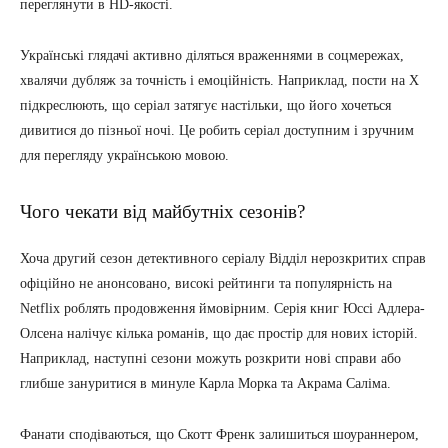
переглянути в HD-якості.
Українські глядачі активно діляться враженнями в соцмережах,
хвалячи дубляж за точність і емоційність. Наприклад, пости на X
підкреслюють, що серіал затягує настільки, що його хочеться
дивитися до пізньої ночі. Це робить серіал доступним і зручним
для перегляду українською мовою.
Чого чекати від майбутніх сезонів?
Хоча другий сезон детективного серіалу Відділ нерозкритих справ
офіційно не анонсовано, високі рейтинги та популярність на
Netflix роблять продовження ймовірним. Серія книг Юссі Адлера-
Олсена налічує кілька романів, що дає простір для нових історій.
Наприклад, наступні сезони можуть розкрити нові справи або
глибше зануритися в минуле Карла Морка та Акрама Саліма.
Фанати сподіваються, що Скотт Френк залишиться шоураннером,