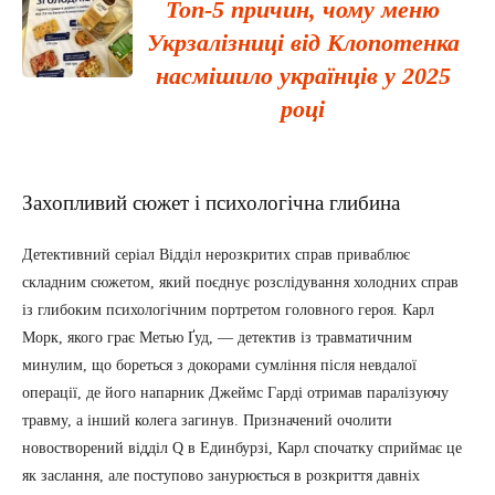
Топ-5 причин, чому меню
Укрзалізниці від Клопотенка
насмішило українців у 2025
році
Захопливий сюжет і психологічна глибина
Детективний серіал Відділ нерозкритих справ приваблює
складним сюжетом, який поєднує розслідування холодних справ
із глибоким психологічним портретом головного героя. Карл
Морк, якого грає Метью Ґуд, — детектив із травматичним
минулим, що бореться з докорами сумління після невдалої
операції, де його напарник Джеймс Гарді отримав паралізуючу
травму, а інший колега загинув. Призначений очолити
новостворений відділ Q в Единбурзі, Карл спочатку сприймає це
як заслання, але поступово занурюється в розкриття давніх