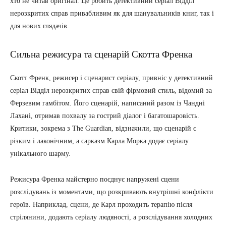
хто не читав оригінал. Це робить детективний серіал Відділ
нерозкритих справ привабливим як для шанувальників книг, так і
для нових глядачів.
Сильна режисура та сценарій Скотта Френка
Скотт Френк, режисер і сценарист серіалу, привніс у детективний
серіал Відділ нерозкритих справ свій фірмовий стиль, відомий за
Ферзевим гамбітом. Його сценарій, написаний разом із Чандні
Лахані, отримав похвалу за гострий діалог і багатошаровість.
Критики, зокрема з The Guardian, відзначили, що сценарій є
різким і лаконічним, а сарказм Карла Морка додає серіалу
унікального шарму.
Режисура Френка майстерно поєднує напружені сцени
розслідувань із моментами, що розкривають внутрішні конфлікти
героїв. Наприклад, сцени, де Карл проходить терапію після
стрілянини, додають серіалу людяності, а розслідування холодних