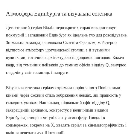
Атмосфера Единбурга та візуальна естетика
Детективний серіал Відділ нерозкритих справ використовує
похмурий і загадковий Единбург як ідеальне тло для розслідувань.
Знімальна команда, очолювана Скоттом Френком, майстерно
відтворює атмосферу шотландської столиці з її вузькими
вуличками, готичною архітектурою та дощовою погодою. Кожен
кадр, від туманних пейзажів до темних офісів відділу Q, занурює
глядачів у світ таємниць і напруги.
Візуальна естетика серіалу отримала порівняння з Повільними
кіньми через схожий стиль зображення невдах, які працюють у
складних умовах. Наприклад, підвальний офіс відділу Q,
захаращений архівами, контрастує з величними видами
Единбурга, створюючи унікальну атмосферу. Глядачі в
соцмережах, зокрема на X, хвалять серіал за кінематографічність і
вміння передати дух Шотландії.