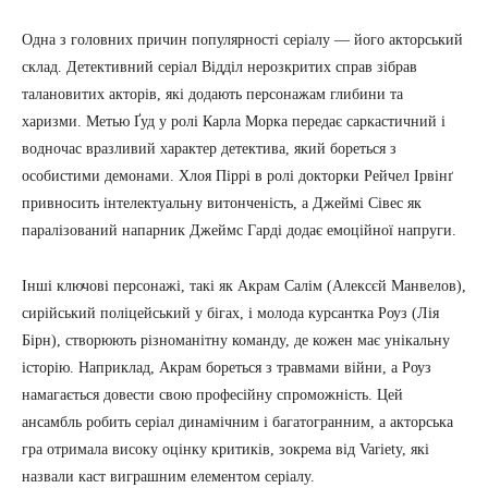
Одна з головних причин популярності серіалу — його акторський
склад. Детективний серіал Відділ нерозкритих справ зібрав
талановитих акторів, які додають персонажам глибини та
харизми. Метью Ґуд у ролі Карла Морка передає саркастичний і
водночас вразливий характер детектива, який бореться з
особистими демонами. Хлоя Піррі в ролі докторки Рейчел Ірвінґ
привносить інтелектуальну витонченість, а Джеймі Сівес як
паралізований напарник Джеймс Гарді додає емоційної напруги.
Інші ключові персонажі, такі як Акрам Салім (Алексєй Манвелов),
сирійський поліцейський у бігах, і молода курсантка Роуз (Лія
Бірн), створюють різноманітну команду, де кожен має унікальну
історію. Наприклад, Акрам бореться з травмами війни, а Роуз
намагається довести свою професійну спроможність. Цей
ансамбль робить серіал динамічним і багатогранним, а акторська
гра отримала високу оцінку критиків, зокрема від Variety, які
назвали каст виграшним елементом серіалу.