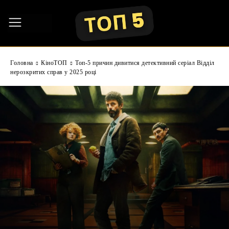
Головна
КіноТОП
Топ-5 причин дивитися детективний серіал Відділ
нерозкритих справ у 2025 році