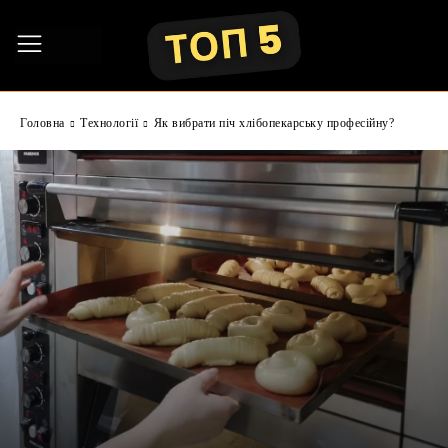
Головна
Технології
Як вибрати піч хлібопекарську професійну?