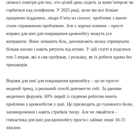
свіжого повітря для тих, хто цілий день сидить за комп’ютером чи
горбиться над телефоном. У 2025 році, коли ми все більше
працюємо віддалено, лікарі б’ють на сполох: проблеми з шиєю
стали справжньою проблемою. Але є хороші новини – прості
вправи для шиї для покращення кровообігу можуть усе
виправити. Вони знімають біль, допомагають мозку отримувати
більше кисню і навіть рятують від втоми. У цій статті я поділюся
топ-5 вправ, які я сам пробував, і розкажу, як їх робити вдома без
тренажерів.
Вправи для шиї для покращення кровообігу – це не просто
модний тренд, а реальний спосіб допомогти собі. За даними
медичних форумів, 60% людей із сидячою роботою мають
проблеми з кровообігом у шиї. Це призводить до головного болю,
запаморочення і навіть стрибків тиску. Але не лякайтеся –
гімнастика для шиї для кровообігу проста і займає лише 10-15
хвилин.