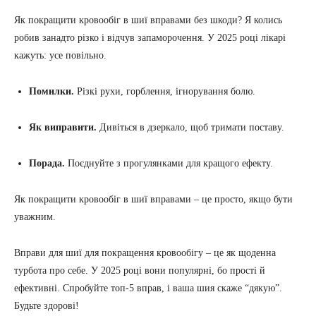
Як покращити кровообіг в шиї вправами без шкоди? Я колись
робив занадто різко і відчув запаморочення. У 2025 році лікарі
кажуть: усе повільно.
Помилки.
Різкі рухи, горблення, ігнорування болю.
Як виправити.
Дивіться в дзеркало, щоб тримати поставу.
Порада.
Поєднуйте з прогулянками для кращого ефекту.
Як покращити кровообіг в шиї вправами – це просто, якщо бути
уважним.
Вправи для шиї для покращення кровообігу – це як щоденна
турбота про себе. У 2025 році вони популярні, бо прості й
ефективні. Спробуйте топ-5 вправ, і ваша шия скаже “дякую”.
Будьте здорові!