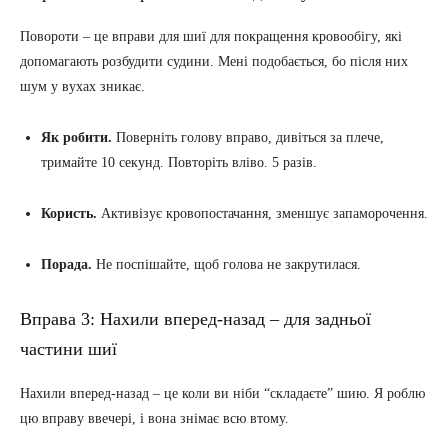
Повороти – це вправи для шиї для покращення кровообігу, які
допомагають розбудити судини. Мені подобається, бо після них
шум у вухах зникає.
Як робити.
Поверніть голову вправо, дивіться за плече,
тримайте 10 секунд. Повторіть вліво. 5 разів.
Користь.
Активізує кровопостачання, зменшує запаморочення.
Порада.
Не поспішайте, щоб голова не закрутилася.
Вправа 3: Нахили вперед-назад – для задньої
частини шиї
Нахили вперед-назад – це коли ви ніби “складаєте” шию. Я роблю
цю вправу ввечері, і вона знімає всю втому.