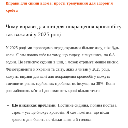
Вправи для спини вдома: прості тренування для здоров’я
хребта
Чому вправи для шиї для покращення кровообігу
так важливі у 2025 році
У 2025 році ми проводимо перед екранами більше часу, ніж будь-
коли. Я сам ловлю себе на тому, що сиджу, зігнувшись, по 6-8
годин. Це затискує судини в шиї, і мозок отримує менше кисню.
Фізіотерапевти з України та світу, яких я читав у 2025 році,
кажуть: вправи для шиї для покращення кровообігу можуть
зменшити ризик серйозних проблем, як інсульт, на 30%. Вони
розслаблюють м’язи і допомагають крові вільно текти.
Що викликає проблеми.
Постійне сидіння, погана постава,
стрес – усе це блокує кровотік. Я сам помітив, що після
довгого дня болить не тільки шия, а й голова.