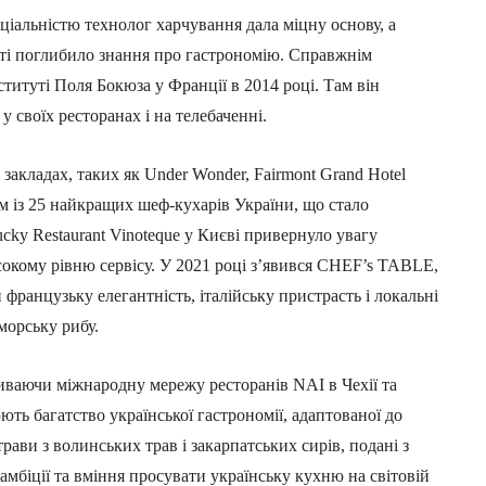
ціальністю технолог харчування дала міцну основу, а
ті поглибило знання про гастрономію. Справжнім
ституті Поля Бокюза у Франції в 2014 році. Там він
у своїх ресторанах і на телебаченні.
акладах, таких як Under Wonder, Fairmont Grand Hotel
м із 25 найкращих шеф-кухарів України, що стало
cky Restaurant Vinoteque у Києві привернуло увагу
сокому рівню сервісу. У 2021 році з’явився CHEF’s TABLE,
французьку елегантність, італійську пристрасть і локальні
морську рибу.
иваючи міжнародну мережу ресторанів NAI в Чехії та
ть багатство української гастрономії, адаптованої до
ави з волинських трав і закарпатських сирів, подані з
мбіції та вміння просувати українську кухню на світовій