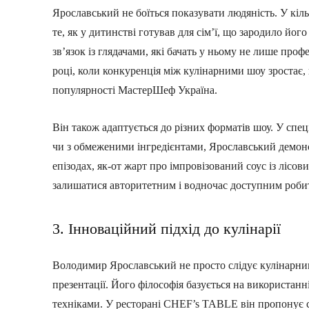
Ярославський не боїться показувати людяність. У кіль
те, як у дитинстві готував для сім’ї, що зародило йо
зв’язок із глядачами, які бачать у ньому не лише про
році, коли конкуренція між кулінарними шоу зроста
популярності МастерШеф Україна.
Він також адаптується до різних форматів шоу. У спе
чи з обмеженими інгредієнтами, Ярославський демонст
епізодах, як-от жарт про імпровізований соус із лісов
залишатися авторитетним і водночас доступним роби
3. Інноваційний підхід до кулінарії
Володимир Ярославський не просто слідує кулінарним
презентації. Його філософія базується на використанн
техніками. У ресторані CHEF’s TABLE він пропонує с