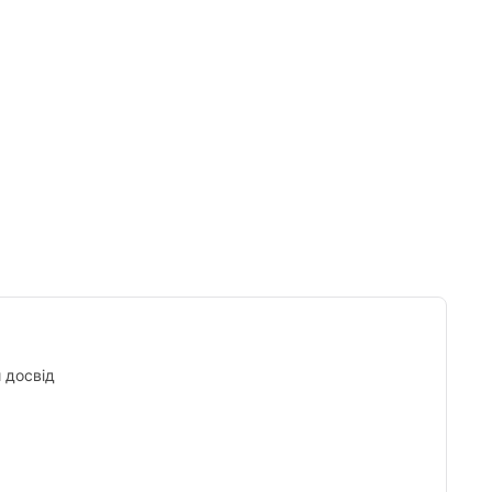
Tumblr
й досвід