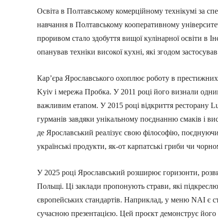
Освіта в Полтавському комерційному технікумі за спе
навчання в Полтавському кооперативному університе
проривом стало здобуття вищої кулінарної освіти в Ін
опанував техніки високої кухні, які згодом застосував 
Кар’єра Ярославського охоплює роботу в престижних з
Kyiv і мережа Пробка. У 2011 році його визнали одни
важливим етапом. У 2015 році відкриття ресторану Lu
гурманів завдяки унікальному поєднанню смаків і ви
де Ярославський реалізує свою філософію, поєднуючи 
українські продукти, як-от карпатські гриби чи чорно
У 2025 році Ярославський розширює горизонти, розв
Польщі. Ці заклади пропонують страви, які підкреслюю
європейських стандартів. Наприклад, у меню NAI є стр
сучасною презентацією. Цей проєкт демонструє його а