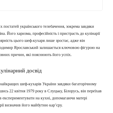
х постатей українського телебачення, зокрема завдяки
а. Його харизма, професійність і пристрасть до кулінарії
ярність цього шеф-кухаря лише зростає, адже він
олодимир Ярославський залишається ключовою фігурою на
овних причин, які пояснюють його успіх.
кулінарний досвід
найкращих шеф-кухарів України завдяки багаторічному
сь 22 квітня 1979 року в Слуцьку, Білорусь, він переїхав
ав експериментувати на кухні, допомагаючи матері
арії визначив його майбутню кар’єру.