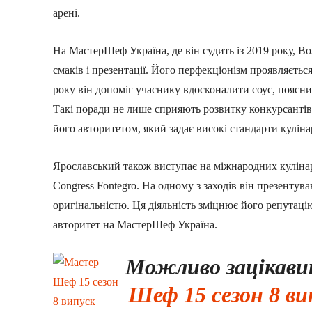
арені.
На МастерШеф Україна, де він судить із 2019 року, В
смаків і презентації. Його перфекціонізм проявляється
року він допоміг учаснику вдосконалити соус, поясни
Такі поради не лише сприяють розвитку конкурсантів,
його авторитетом, який задає високі стандарти кулін
Ярославський також виступає на міжнародних кулінарн
Congress Fontegro. На одному з заходів він презентува
оригінальністю. Ця діяльність зміцнює його репутаці
авторитет на МастерШеф Україна.
Можливо зацікав
Шеф 15 сезон 8 ви