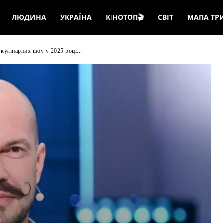
ЛЮДИНА
УКРАЇНА
КІНОТОП🎬
СВІТ
МАПА ТР
кулінарних шоу у 2025 році...