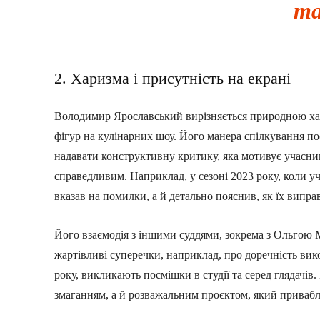
та
2. Харизма і присутність на екрані
Володимир Ярославський вирізняється природною ха
фігур на кулінарних шоу. Його манера спілкування по
надавати конструктивну критику, яка мотивує учасник
справедливим. Наприклад, у сезоні 2023 року, коли у
вказав на помилки, а й детально пояснив, як їх випр
Його взаємодія з іншими суддями, зокрема з Ольгою М
жартівливі суперечки, наприклад, про доречність вико
року, викликають посмішки в студії та серед глядачі
змаганням, а й розважальним проєктом, який приваб