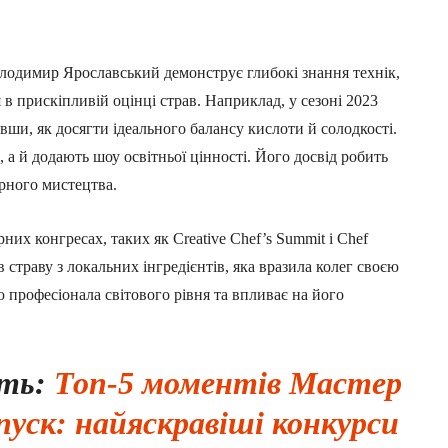
олодимир Ярославський демонструє глибокі знання технік,
 в прискіпливій оцінці страв. Наприклад, у сезоні 2023
вши, як досягти ідеального балансу кислоти й солодкості.
 а й додають шоу освітньої цінності. Його досвід робить
арного мистецтва.
их конгресах, таких як Creative Chef’s Summit і Chef
в страву з локальних інгредієнтів, яка вразила колег своєю
ю професіонала світового рівня та впливає на його
ить:
Топ-5 моментів Мастер
пуск: найяскравіші конкурси