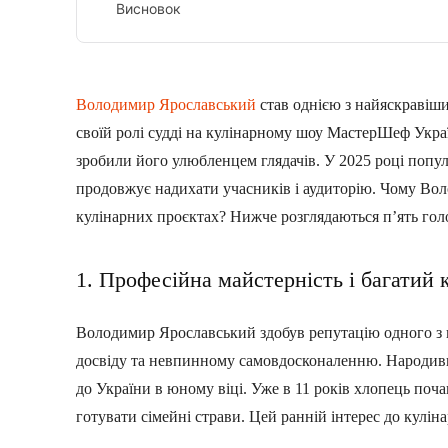
Висновок
Володимир Ярославський
став однією з найяскравіши
своїй ролі судді на кулінарному шоу МастерШеф Україн
зробили його улюбленцем глядачів. У 2025 році попул
продовжує надихати учасників і аудиторію. Чому В
кулінарних проєктах? Нижче розглядаються п’ять гол
1. Професійна майстерність і багатий 
Володимир Ярославський здобув репутацію одного з 
досвіду та невпинному самовдосконаленню. Народивши
до України в юному віці. Уже в 11 років хлопець поч
готувати сімейні страви. Цей ранній інтерес до кулін