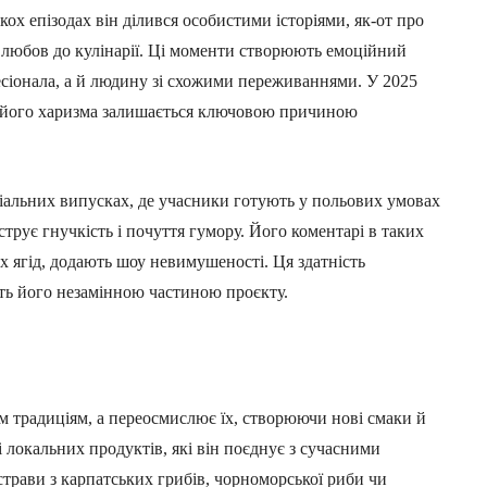
кох епізодах він ділився особистими історіями, як-от про
го любов до кулінарії. Ці моменти створюють емоційний
фесіонала, а й людину зі схожими переживаннями. У 2025
є, його харизма залишається ключовою причиною
ціальних випусках, де учасники готують у польових умовах
рує гнучкість і почуття гумору. Його коментарі в таких
их ягід, додають шоу невимушеності. Ця здатність
ть його незамінною частиною проєкту.
 традиціям, а переосмислює їх, створюючи нові смаки й
і локальних продуктів, які він поєднує з сучасними
трави з карпатських грибів, чорноморської риби чи