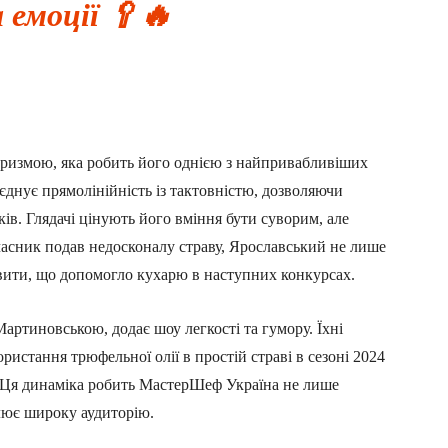
 емоції 🥄🔥
ризмою, яка робить його однією з найпривабливіших
єднує прямолінійність із тактовністю, дозволяючи
ів. Глядачі цінують його вміння бути суворим, але
часник подав недосконалу страву, Ярославський не лише
авити, що допомогло кухарю в наступних конкурсах.
артиновською, додає шоу легкості та гумору. Їхні
ристання трюфельної олії в простій страві в сезоні 2024
в. Ця динаміка робить МастерШеф Україна не лише
лює широку аудиторію.