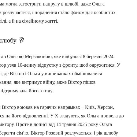
а могла загострити напругу в шлюбі, адже Ольга
й розлучається, і поранення стало фоном для особистих
ілі, а й на сімейному житті.
 шлюбу 🥂
я з Ольгою Мерзлікіною, яке відбулося 8 березня 2024
ктор узяв 10-денну відпустку з фронту, щоб одружитися. У
, де Віктор і Ольга у вишиванках обмінювалися
ання, яке витримує війну, адже Віктор пішов
ідтримувала його з тилу.
: Віктор воював на гарячих напрямках – Київ, Херсон,
ася на його відновленні. У X згадують, як Ольга привела до
Віктору. Проте в дописі від 14 травня 2025 року Ольга
берегти сім’ю. Віктор Розовий розлучається, і рік шлюбу,