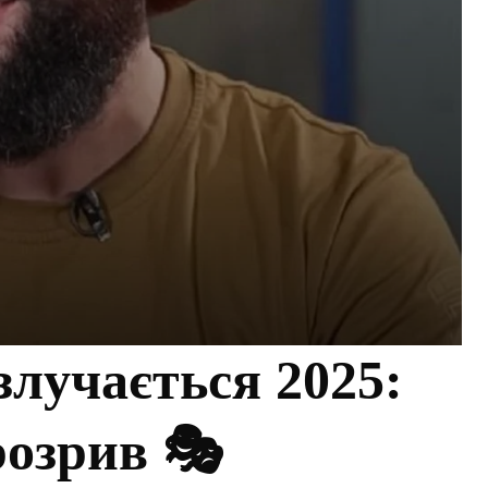
злучається 2025:
розрив 🎭