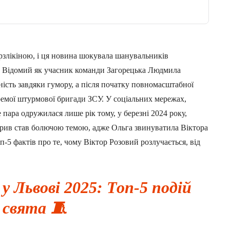
злікіною, і ця новина шокувала шанувальників
ку. Відомий як учасник команди Загорецька Людмила
рність завдяки гумору, а після початку повномасштабної
кремої штурмової бригади ЗСУ. У соціальних мережах,
пара одружилася лише рік тому, у березні 2024 року,
зрив став болючою темою, адже Ольга звинуватила Віктора
оп-5 фактів про те, чому Віктор Розовий розлучається, від
у Львові 2025: Топ-5 подій
свята 🧵