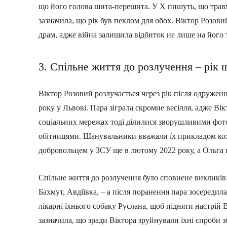
що його голова шита-перешита. У X пишуть, що травм
зазначила, що рік був пеклом для обох. Віктор Розови
драм, адже війна залишила відбиток не лише на його т
3. Спільне життя до розлучення – рік
Віктор Розовий розлучається через рік після одруженн
року у Львові. Пара зіграла скромне весілля, адже Ві
соціальних мережах тоді ділилися зворушливими фото
обітницями. Шанувальники вважали їх прикладом кох
добровольцем у ЗСУ ще в лютому 2022 року, а Ольга п
Спільне життя до розлучення було сповнене викликів
Бахмут, Авдіївка, – а після поранення пара зосередил
лікарні їхнього собаку Руслана, щоб підняти настрій 
зазначила, що зради Віктора зруйнували їхні спроби з