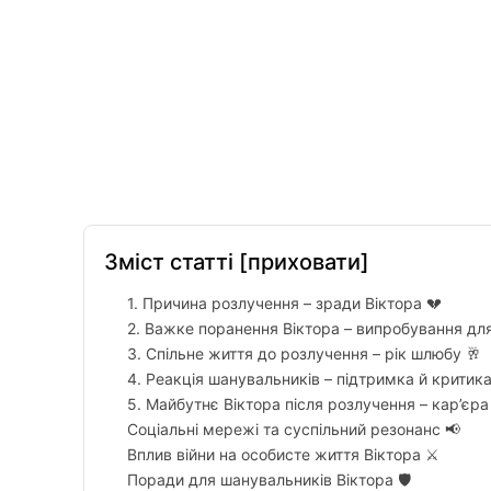
Facebook
Twitter
Pinterest
Зміст статті
[приховати]
1. Причина розлучення – зради Віктора 💔
2. Важке поранення Віктора – випробування дл
3. Спільне життя до розлучення – рік шлюбу 🥂
4. Реакція шанувальників – підтримка й критика
5. Майбутнє Віктора після розлучення – кар’єра 
Соціальні мережі та суспільний резонанс 📢
Вплив війни на особисте життя Віктора ⚔️
Поради для шанувальників Віктора 🛡️