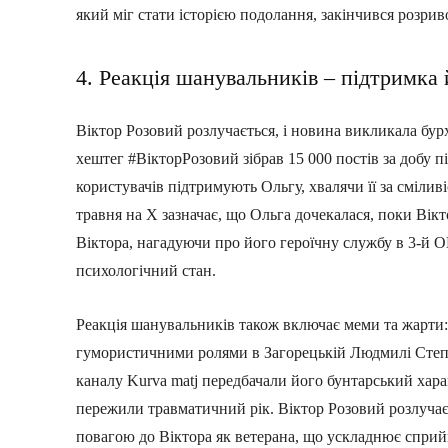
який міг стати історією подолання, закінчився розрив
4. Реакція шанувальників – підтримка 
Віктор Розовий розлучається, і новина викликала бу
хештег #ВікторРозовий зібрав 15 000 постів за добу п
користувачів підтримують Ольгу, хвалячи її за смілив
травня на X зазначає, що Ольга дочекалася, поки Вікт
Віктора, нагадуючи про його героїчну службу в 3-й О
психологічний стан.
Реакція шанувальників також включає меми та жарти: 
гумористичними ролями в Загорецькій Людмилі Степан
каналу Kurva matj передбачали його бунтарський хара
пережили травматичний рік. Віктор Розовий розлучаєт
повагою до Віктора як ветерана, що ускладнює сприйн