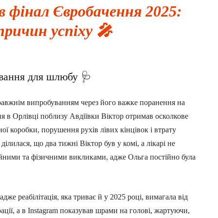
в фінал Євробачення 2025:
причин успіху 🎤
ування для шлюбу 🩺
справжнім випробуванням через його важке поранення на
ння в Орлівці поблизу Авдіївки Віктор отримав осколкове
ї коробки, порушення рухів лівих кінцівок і втрату
ділилася, що два тижні Віктор був у комі, а лікарі не
ційними та фізичними викликами, адже Ольга постійно була
же реабілітація, яка триває й у 2025 році, вимагала від
ації, а в Instagram показував шрами на голові, жартуючи,