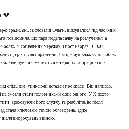
а 💔
ез зради, які, за словами Ольги, відбувалися під час їхніх
ьга повідомила, що пара подала заяву на розлучення, а
о болю. У соціальних мережах її пост набрав 10 000
аючи, що рік після поранення Віктора був важким для обох.
люб, відвідуючи сімейну психотерапію та працюючи з
ення спільним, уникаючи деталей про зради. Він написав,
ті не змогли стати половинками одне одного. У X дехто
йтити, враховуючи його службу та реабілітацію після
зрад стала ключовою темою обговорень, адже
 після випробувань війною.