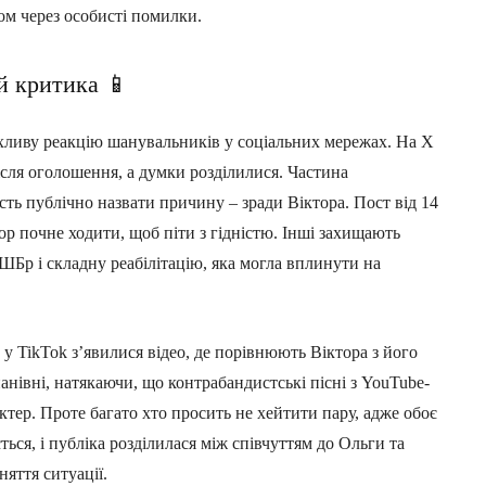
ом через особисті помилки.
й критика 📱
рхливу реакцію шанувальників у соціальних мережах. На X
ісля оголошення, а думки розділилися. Частина
ість публічно назвати причину – зради Віктора. Пост від 14
ор почне ходити, щоб піти з гідністю. Інші захищають
ШБр і складну реабілітацію, яка могла вплинути на
у TikTok з’явилися відео, де порівнюють Віктора з його
івні, натякаючи, що контрабандистські пісні з YouTube-
ктер. Проте багато хто просить не хейтити пару, адже обоє
ься, і публіка розділилася між співчуттям до Ольги та
яття ситуації.