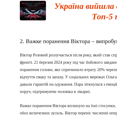
Україна вийшла 
Топ-5 
2. Важке поранення Віктора – випроб
Віктор Розовий розлучається після року, який став 
фронті. 21 березня 2024 року під час бойового завда
поранення голови, яке спричинило втрату 20% черепно
відчуття смаку та запаху. У соціальних мережах Ольга 
давали гарантій на одужання. Пара зіткнулася з емо
поруч, підтримуючи чоловіка в лікарні.
Важке поранення Віктора вплинуло на їхні стосунки, ад
обох величезних зусиль. Віктор переніс численні опер