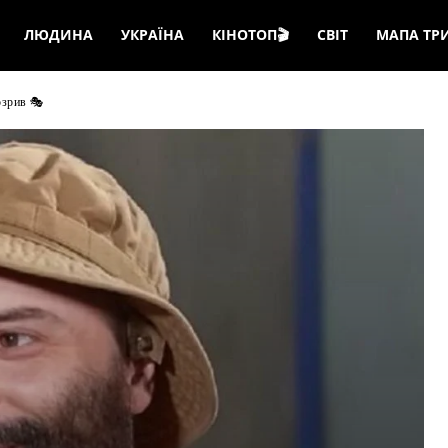
ЛЮДИНА
УКРАЇНА
КІНОТОП🎬
СВІТ
МАПА ТР
озрив 🎭