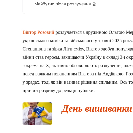
Майбутнє після розлучення 🔮
Віктор Розовий
розлучається з дружиною Ольгою Мер
українського коміка та військового у травні 2025 ро
Степанівна та зірка Ліги сміху, Віктор здобув популя
війни став героєм, захищаючи Україну в складі 3-ї о
зокрема на X, активно обговорюють розлучення, адже 
перед важким пораненням Віктора під Авдіївкою. Ро
у зрадах, тоді як він називає рішення спільним. Ось т
причин розриву до реакції публіки.
День вишиванки 