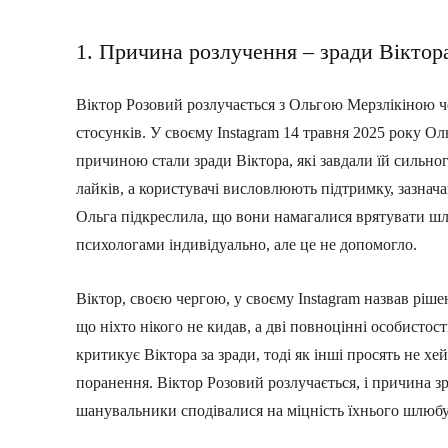
1. Причина розлучення – зради Віктор
Віктор Розовий розлучається з Ольгою Мерзлікіною чер
стосунків. У своєму Instagram 14 травня 2025 року Ол
причиною стали зради Віктора, які завдали їй сильног
лайків, а користувачі висловлюють підтримку, зазнач
Ольга підкреслила, що вони намагалися врятувати ш
психологами індивідуально, але це не допомогло.
Віктор, своєю чергою, у своєму Instagram назвав ріш
що ніхто нікого не кидав, а дві повноцінні особистос
критикує Віктора за зради, тоді як інші просять не хе
поранення. Віктор Розовий розлучається, і причина 
шанувальники сподівалися на міцність їхнього шлюбу