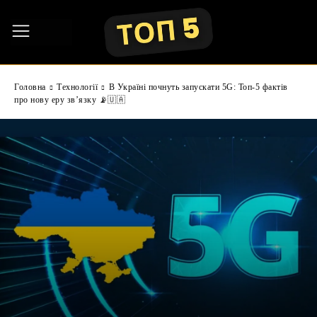
Головна
Технології
В Україні почнуть запускати 5G: Топ-5 фактів
про нову еру зв’язку 📡🇺🇦