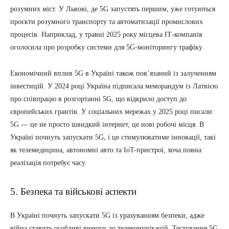
розумних міст. У Львові, де 5G запустять першим, уже готуються
проєкти розумного транспорту та автоматизації промислових
процесів. Наприклад, у травні 2025 року місцева ІТ-компанія
оголосила про розробку системи для 5G-моніторингу трафіку.
Економічний вплив 5G в Україні також пов’язаний із залученням
інвестицій. У 2024 році Україна підписала меморандум із Латвією
про співпрацю в розгортанні 5G, що відкрило доступ до
європейських грантів. У соціальних мережах у 2025 році писали:
5G — це не просто швидкий інтернет, це нові робочі місця. В
Україні почнуть запускати 5G, і це стимулюватиме інновації, такі
як телемедицина, автономні авто та IoT-пристрої, хоча повна
реалізація потребує часу.
5. Безпека та військові аспекти
В Україні почнуть запускати 5G із урахуванням безпеки, адже
війна ставить особливі вимоги до телекомунікацій. Тестування 5G