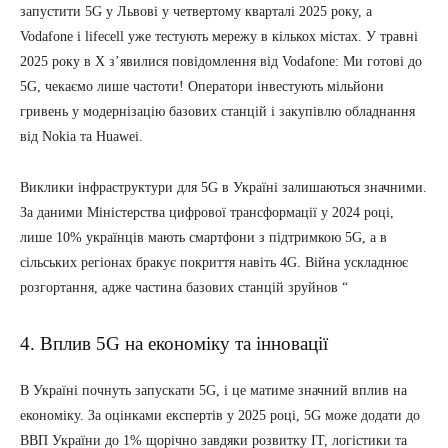
запустити 5G у Львові у четвертому кварталі 2025 року, а
Vodafone і lifecell уже тестують мережу в кількох містах. У травні
2025 року в X з’явилися повідомлення від Vodafone: Ми готові до
5G, чекаємо лише частоти! Оператори інвестують мільйони
гривень у модернізацію базових станцій і закупівлю обладнання
від Nokia та Huawei.
Виклики інфраструктури для 5G в Україні залишаються значними.
За даними Міністерства цифрової трансформації у 2024 році,
лише 10% українців мають смартфони з підтримкою 5G, а в
сільських регіонах бракує покриття навіть 4G. Війна ускладнює
розгортання, адже частина базових станцій зруйнов “
4. Вплив 5G на економіку та інновації
В Україні почнуть запускати 5G, і це матиме значний вплив на
економіку. За оцінками експертів у 2025 році, 5G може додати до
ВВП України до 1% щорічно завдяки розвитку ІТ, логістики та