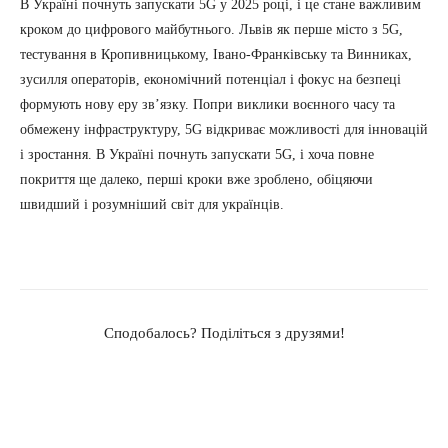
В Україні почнуть запускати 5G у 2025 році, і це стане важливим
кроком до цифрового майбутнього. Львів як перше місто з 5G,
тестування в Кропивницькому, Івано-Франківську та Винниках,
зусилля операторів, економічний потенціал і фокус на безпеці
формують нову еру зв’язку. Попри виклики воєнного часу та
обмежену інфраструктуру, 5G відкриває можливості для інновацій
і зростання. В Україні почнуть запускати 5G, і хоча повне
покриття ще далеко, перші кроки вже зроблено, обіцяючи
швидший і розумніший світ для українців.
Сподобалось? Поділіться з друзями!