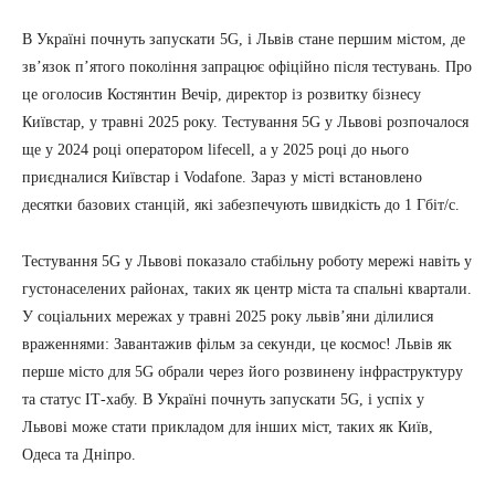
В Україні почнуть запускати 5G, і Львів стане першим містом, де
зв’язок п’ятого покоління запрацює офіційно після тестувань. Про
це оголосив Костянтин Вечір, директор із розвитку бізнесу
Київстар, у травні 2025 року. Тестування 5G у Львові розпочалося
ще у 2024 році оператором lifecell, а у 2025 році до нього
приєдналися Київстар і Vodafone. Зараз у місті встановлено
десятки базових станцій, які забезпечують швидкість до 1 Гбіт/с.
Тестування 5G у Львові показало стабільну роботу мережі навіть у
густонаселених районах, таких як центр міста та спальні квартали.
У соціальних мережах у травні 2025 року львів’яни ділилися
враженнями: Завантажив фільм за секунди, це космос! Львів як
перше місто для 5G обрали через його розвинену інфраструктуру
та статус ІТ-хабу. В Україні почнуть запускати 5G, і успіх у
Львові може стати прикладом для інших міст, таких як Київ,
Одеса та Дніпро.