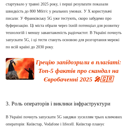
стартувало у травні 2025 року, і перші результати показали
швидкість до 800 Мбіт/с у реальних умовах. У X користувачі
писали: У Франківську 5G уже тестують, скоро забудемо про
буферизацію. Ці міста обрали через їхній потенціал для розвитку
технологій і меншу завантаженість радіочастот. В Україні почнуть
запускати 5G, і ці тести стануть основою для розгортання мережі
по всій країні до 2030 року.
Грецію запідозрили в плагіаті:
Топ-5 фактів про скандал на
Євробаченні 2025 🎤🇬🇷
3. Роль операторів і виклики інфраструктури
В Україні почнуть запускати 5G завдяки зусиллям трьох ключових
операторів: Київстар, Vodafone і lifecell. Київстар планує