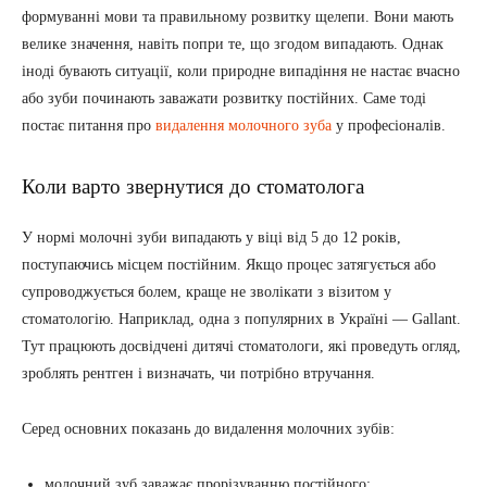
формуванні мови та правильному розвитку щелепи. Вони мають
велике значення, навіть попри те, що згодом випадають. Однак
іноді бувають ситуації, коли природне випадіння не настає вчасно
або зуби починають заважати розвитку постійних. Саме тоді
постає питання про
видалення молочного зуба
у професіоналів.
Коли варто звернутися до стоматолога
У нормі молочні зуби випадають у віці від 5 до 12 років,
поступаючись місцем постійним. Якщо процес затягується або
супроводжується болем, краще не зволікати з візитом у
стоматологію. Наприклад, одна з популярних в Україні — Gallant.
Тут працюють досвідчені дитячі стоматологи, які проведуть огляд,
зроблять рентген і визначать, чи потрібно втручання.
Серед основних показань до видалення молочних зубів:
молочний зуб заважає прорізуванню постійного;