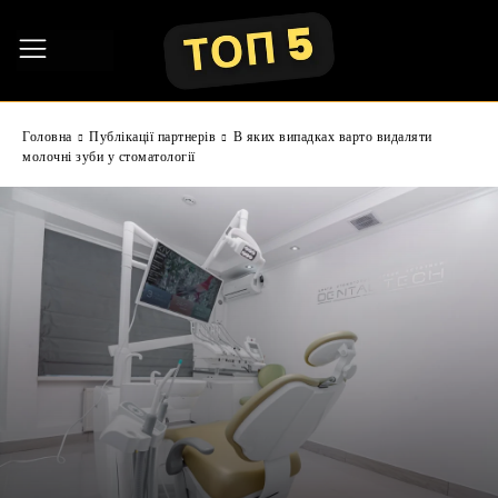
Головна
Публікації партнерів
В яких випадках варто видаляти
молочні зуби у стоматології