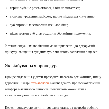
корінь зуба не розсмоктався, і він не хитається;
є сильне ураження карієсом, що не піддається лікуванню;
зуб спричиняє запалення ясен або біль;
після травми зуб став рухомим або змінив положення.
У таких ситуаціях зволікання може призвести до деформації
прикусу, зміщення сусідніх зубів чи навіть запалення в щелепі.
Як відбувається процедура
Процес видалення у дітей проходить набагато делікатніше, ніж у
дорослих. Лікарі
стоматології
Gallant дбають про психологічний
комфорт маленького пацієнта: пояснюють кожен етап і
використовують сучасні безболісні методи.
Перед процедурою дитині проводять огляд, за потреби роблять