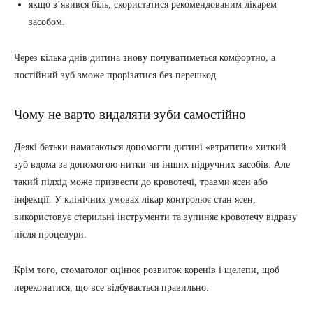
якщо з’явився біль, скористатися рекомендованим лікарем
засобом.
Через кілька днів дитина знову почуватиметься комфортно, а
постійний зуб зможе прорізатися без перешкод.
Чому не варто видаляти зуби самостійно
Деякі батьки намагаються допомогти дитині «втратити» хиткий
зуб вдома за допомогою нитки чи інших підручних засобів. Але
такий підхід може призвести до кровотечі, травми ясен або
інфекції. У клінічних умовах лікар контролює стан ясен,
використовує стерильні інструменти та зупиняє кровотечу відразу
після процедури.
Крім того, стоматолог оцінює розвиток коренів і щелепи, щоб
переконатися, що все відбувається правильно.