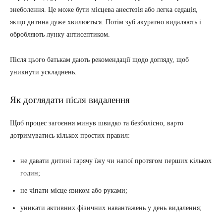
знеболення. Це може бути місцева анестезія або легка седація,
якщо дитина дуже хвилюється. Потім зуб акуратно видаляють і
обробляють лунку антисептиком.
Після цього батькам дають рекомендації щодо догляду, щоб
уникнути ускладнень.
Як доглядати після видалення
Щоб процес загоєння минув швидко та безболісно, варто
дотримуватись кількох простих правил:
не давати дитині гарячу їжу чи напої протягом перших кількох
годин;
не чіпати місце язиком або руками;
уникати активних фізичних навантажень у день видалення;