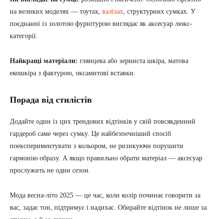
на великих моделях — тоутах,
валізах
, структурних сумках. У
поєднанні із золотою фурнітурою виглядає як аксесуар люкс-
категорії.
Найкращі матеріали:
глянцева або зерниста шкіра, матова
екошкіра з фактурою, оксамитові вставки.
Порада від стилістів
Додайте один із цих трендових відтінків у свій повсякденний
гардероб саме через сумку. Це найбезпечніший спосіб
поекспериментувати з кольором, не ризикуючи порушити
гармонію образу. А якщо правильно обрати матеріал — аксесуар
прослужить не один сезон.
Мода весна-літо 2025 — це час, коли колір починає говорити за
вас, задає тон, підтримує і надихає. Обирайте відтінок не лише за