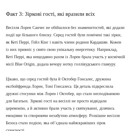
Факт 3: Зіркові гості, які вразили всіх
Весілля Лорен Санчес не обійшлося без знаменитостей, які додали
події ще більшого блиску. Серед гостей були помічені такі зірки,
як Кеті Перрі, Гейл Кінг і навіть члени родини Кардашян. Кожен
із них привніс у свято свою унікальну енергетику. Наприклад,
Кеті Перрі, яка нещодавно разом із Лорен брала участь у космічній
місії Blue Origin, додала вечору нотку голлівудського гламуру.
Цікаво, що серед гостей була й Октобер Гонсалес, дружина
ексбойфренда Лорен, Тоні Гонсалеса. Ця деталь підкреслила
дружні стосунки між Лорен і Октобер, що стало несподіванкою
для багатьох. Зіркові гості на весіллі не просто відвідали
церемонію, а й активно брали участь у святкуванні, ділячись
емоціями та створюючи незабутню атмосферу. Розкішне весілля
Безоса стало подією, яка обʼєднала найяскравіших зірок
сучасності.