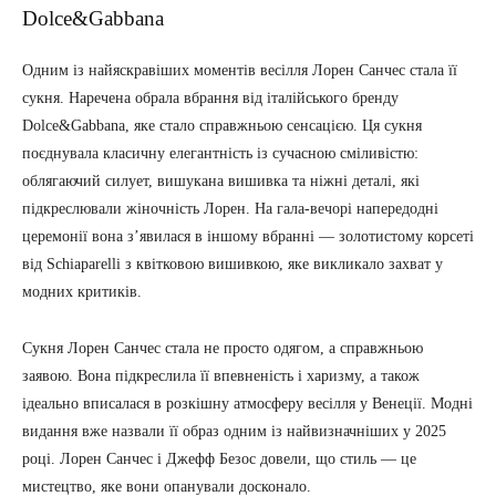
Dolce&Gabbana
Одним із найяскравіших моментів весілля Лорен Санчес стала її
сукня. Наречена обрала вбрання від італійського бренду
Dolce&Gabbana, яке стало справжньою сенсацією. Ця сукня
поєднувала класичну елегантність із сучасною сміливістю:
облягаючий силует, вишукана вишивка та ніжні деталі, які
підкреслювали жіночність Лорен. На гала-вечорі напередодні
церемонії вона зʼявилася в іншому вбранні — золотистому корсеті
від Schiaparelli з квітковою вишивкою, яке викликало захват у
модних критиків.
Сукня Лорен Санчес стала не просто одягом, а справжньою
заявою. Вона підкреслила її впевненість і харизму, а також
ідеально вписалася в розкішну атмосферу весілля у Венеції. Модні
видання вже назвали її образ одним із найвизначніших у 2025
році. Лорен Санчес і Джефф Безос довели, що стиль — це
мистецтво, яке вони опанували досконало.