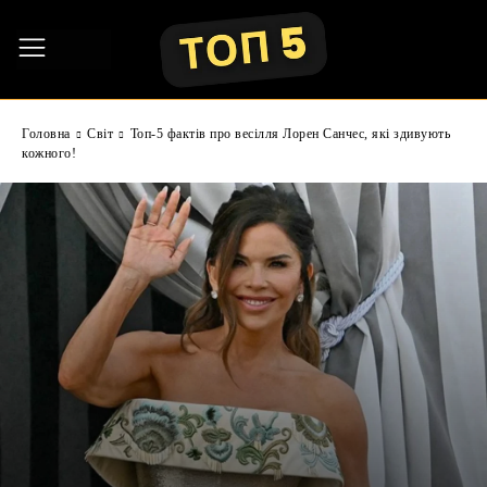
Головна
Світ
Топ-5 фактів про весілля Лорен Санчес, які здивують
кожного!