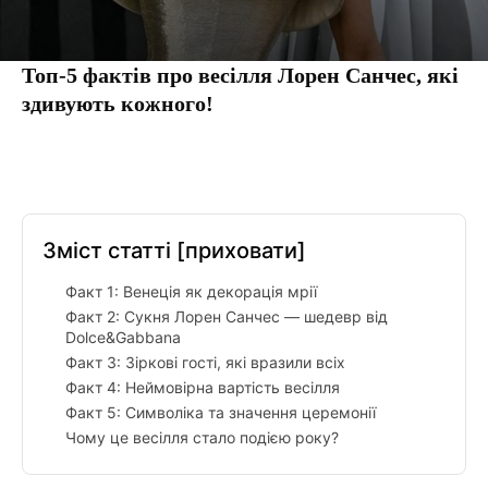
Топ-5 фактів про весілля Лорен Санчес, які
здивують кожного!
Facebook
Twitter
Pinterest
Tumbl
Зміст статті
[приховати]
Факт 1: Венеція як декорація мрії
Факт 2: Сукня Лорен Санчес — шедевр від
Dolce&Gabbana
Факт 3: Зіркові гості, які вразили всіх
Факт 4: Неймовірна вартість весілля
Факт 5: Символіка та значення церемонії
Чому це весілля стало подією року?