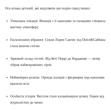
Ось кілька деталей, які виділяють цю подію серед інших:
Унікальна локація: Венеція з її каналами та палацами створила
магічну атмосферу.
Ексклюзивні вбрання: Сукня Лорен Санчес від Dolce&Gabbana
стала іконою стилю.
Зірковий склад гостей: Від Кеті Перрі до Кардашян — вечір
зібрав найяскравіших зірок.
Неймовірна розкіш: Оренда палаців і феєрверки над каналами
вразили всіх.
Особиста історія: Весілля стало кульмінацією шляху Лорен від
журналістки до ікони.