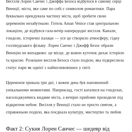
Весілля Лорен Санчес і Джеффа Безоса відбулося в самому серці
Венеції, міста, яке саме по собі є символом романтики. Пара
буквально орендувала частину міста, щоб зробити свою
церемонію незабутньою. Готель Aman Venice став центральною
локацією, де відбувся гала-вечір напередодні весілля. Канали,
гондоли, історичні палаци — усе це створило атмосферу, гідну
голлівудського фільму. Лорен Санчес і Джефф Безос обрали
Венецію не випадково: це місце, де кожен куточок дихає історією
та красою. Розкішне весілля Безоса стало подією, яка підкреслила
статус пари як однієї з найвпливовіших у світі.
Церемонія тривала три дні, і кожен день був наповнений
унікальними моментами. Наприклад, гості каталися на гондолах,
насолоджуючись видами міста, а вечірні прийоми проходили під
відкритим небом. Весілля у Венеції стало не просто святом, а
справжньою подією, яка поєднала культуру, мистецтво та любов.
Факт 2: Сукня Лорен Санчес — шедевр від