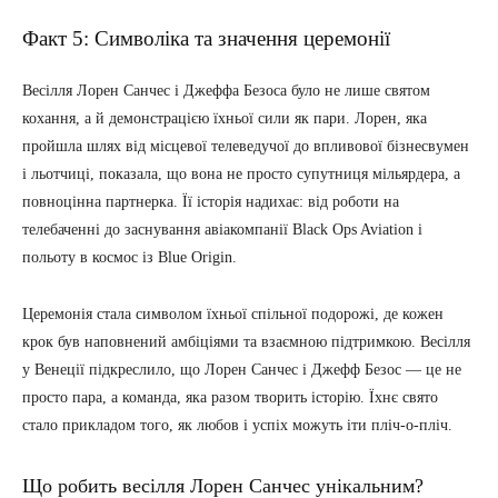
Факт 5: Символіка та значення церемонії
Весілля Лорен Санчес і Джеффа Безоса було не лише святом
кохання, а й демонстрацією їхньої сили як пари. Лорен, яка
пройшла шлях від місцевої телеведучої до впливової бізнесвумен
і льотчиці, показала, що вона не просто супутниця мільярдера, а
повноцінна партнерка. Її історія надихає: від роботи на
телебаченні до заснування авіакомпанії Black Ops Aviation і
польоту в космос із Blue Origin.
Церемонія стала символом їхньої спільної подорожі, де кожен
крок був наповнений амбіціями та взаємною підтримкою. Весілля
у Венеції підкреслило, що Лорен Санчес і Джефф Безос — це не
просто пара, а команда, яка разом творить історію. Їхнє свято
стало прикладом того, як любов і успіх можуть іти пліч-о-пліч.
Що робить весілля Лорен Санчес унікальним?