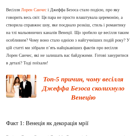
Весілля
Лорен Санчес
і Джеффа Безоса стало подією, про яку
говорить весь світ. Ця пара не просто влаштувала церемонію, а
створила справжнє шоу, яке поєднало розкіш, стиль і романтику
на тлі мальовничих каналів Венеції. Що зробило це весілля таким
особливим? Чому воно стало однією з найгучніших подій року? У
цій статті ми зібрали пʼять найцікавіших фактів про весілля
Лорен Санчес, які не залишать вас байдужими. Готові зануритися
в деталі? Тоді поїхали!
Топ-5 причин, чому весілля
Джеффа Безоса сколихнуло
Венецію
Факт 1: Венеція як декорація мрії