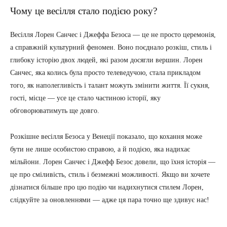
Чому це весілля стало подією року?
Весілля Лорен Санчес і Джеффа Безоса — це не просто церемонія,
а справжній культурний феномен. Воно поєднало розкіш, стиль і
глибоку історію двох людей, які разом досягли вершин. Лорен
Санчес, яка колись була просто телеведучою, стала прикладом
того, як наполегливість і талант можуть змінити життя. Її сукня,
гості, місце — усе це стало частиною історії, яку
обговорюватимуть ще довго.
Розкішне весілля Безоса у Венеції показало, що кохання може
бути не лише особистою справою, а й подією, яка надихає
мільйони. Лорен Санчес і Джефф Безос довели, що їхня історія —
це про сміливість, стиль і безмежні можливості. Якщо ви хочете
дізнатися більше про цю подію чи надихнутися стилем Лорен,
слідкуйте за оновленнями — адже ця пара точно ще здивує нас!