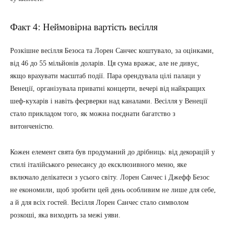
Факт 4: Неймовірна вартість весілля
Розкішне весілля Безоса та Лорен Санчес коштувало, за оцінками,
від 46 до 55 мільйонів доларів. Ця сума вражає, але не дивує,
якщо врахувати масштаб події. Пара орендувала цілі палаци у
Венеції, організувала приватні концерти, вечері від найкращих
шеф-кухарів і навіть феєрверки над каналами. Весілля у Венеції
стало прикладом того, як можна поєднати багатство з
витонченістю.
Кожен елемент свята був продуманий до дрібниць: від декорацій у
стилі італійського ренесансу до ексклюзивного меню, яке
включало делікатеси з усього світу. Лорен Санчес і Джефф Безос
не економили, щоб зробити цей день особливим не лише для себе,
а й для всіх гостей. Весілля Лорен Санчес стало символом
розкоші, яка виходить за межі уяви.