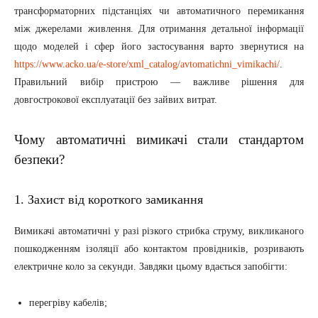
трансформаторних підстанціях чи автоматичного перемикання
між джерелами живлення. Для отримання детальної інформації
щодо моделей і сфер його застосування варто звернутися на
https://www.acko.ua/e-store/xml_catalog/avtomatichni_vimikachi/
.
Правильний вибір пристрою — важливе рішення для
довгострокової експлуатації без зайвих витрат.
Чому автоматичні вимикачі стали стандартом
безпеки?
1. Захист від короткого замикання
Вимикачі автоматичні у разі різкого стрибка струму, викликаного
пошкодженням ізоляції або контактом провідників, розривають
електричне коло за секунди. Завдяки цьому вдається запобігти:
перегріву кабелів;