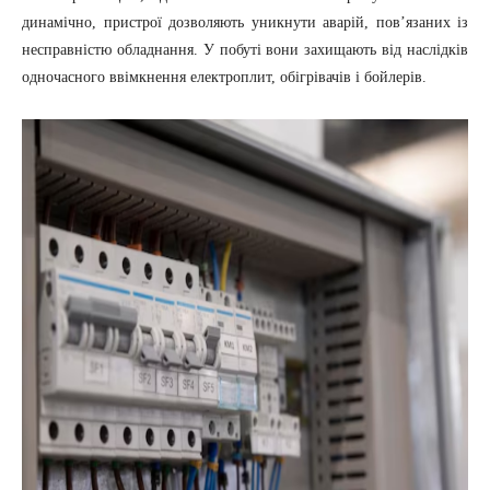
динамічно, пристрої дозволяють уникнути аварій, пов’язаних із
несправністю обладнання. У побуті вони захищають від наслідків
одночасного ввімкнення електроплит, обігрівачів і бойлерів.