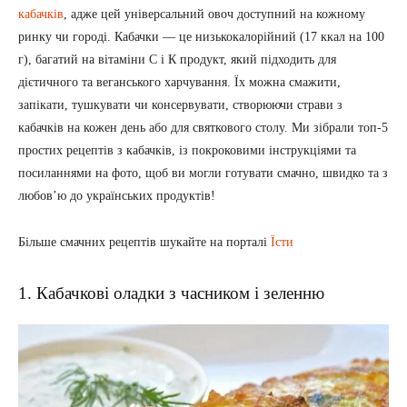
кабачків
, адже цей універсальний овоч доступний на кожному
ринку чи городі. Кабачки — це низькокалорійний (17 ккал на 100
г), багатий на вітаміни С і К продукт, який підходить для
дієтичного та веганського харчування. Їх можна смажити,
запікати, тушкувати чи консервувати, створюючи страви з
кабачків на кожен день або для святкового столу. Ми зібрали топ-5
простих рецептів з кабачків, із покроковими інструкціями та
посиланнями на фото, щоб ви могли готувати смачно, швидко та з
любов’ю до українських продуктів!
Більше смачних рецептів шукайте на порталі
Їсти
1. Кабачкові оладки з часником і зеленню