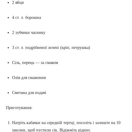
2 яйця
4 ст. л. борошна
2 зубчики часнику
3 ст. л. подрібненої зелені (кріп, петрушка)
Сіль, перець — за смаком
Олія для смаження
Сметана для подачі
Приготування:
Натріть кабачки на середній тертці, посоліть і залиште на 10
хвилин, щоб пустили сік. Відіжміть рідину.