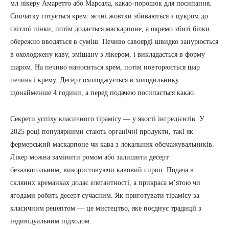
мл лікеру Амаретто або Марсала, какао-порошок для посипання.
Спочатку готується крем: яєчні жовтки збиваються з цукром до
світлої пінки, потім додається маскарпоне, а окремо збиті білки
обережно вводяться в суміш. Печиво савоярді швидко занурюється
в охолоджену каву, змішану з лікером, і викладається в форму
шаром. На печиво наноситься крем, потім повторюється шар
печива і крему. Десерт охолоджується в холодильнику
щонайменше 4 години, а перед подачею посипається какао.
Секрети успіху класичного тірамісу — у якості інгредієнтів. У
2025 році популярними стають органічні продукти, такі як
фермерський маскарпоне чи кава з локальних обсмажувальників.
Лікер можна замінити ромом або залишити десерт
безалкогольним, використовуючи кавовий сироп. Подача в
скляних креманках додає елегантності, а прикраса м’ятою чи
ягодами робить десерт сучасним. Як приготувати тірамісу за
класичним рецептом — це мистецтво, яке поєднує традиції з
індивідуальним підходом.