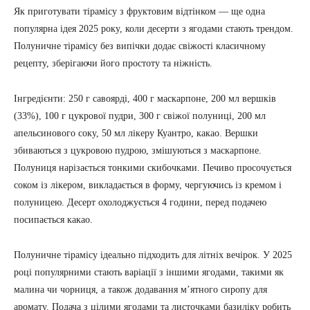
Як приготувати тірамісу з фруктовим відтінком — ще одна
популярна ідея 2025 року, коли десерти з ягодами стають трендом.
Полуничне тірамісу без випічки додає свіжості класичному
рецепту, зберігаючи його простоту та ніжність.
Інгредієнти: 250 г савоярді, 400 г маскарпоне, 200 мл вершків
(33%), 100 г цукрової пудри, 300 г свіжої полуниці, 200 мл
апельсинового соку, 50 мл лікеру Куантро, какао. Вершки
збиваються з цукровою пудрою, змішуються з маскарпоне.
Полуниця нарізається тонкими скибочками. Печиво просочується
соком із лікером, викладається в форму, чергуючись із кремом і
полуницею. Десерт охолоджується 4 години, перед подачею
посипається какао.
Полуничне тірамісу ідеально підходить для літніх вечірок. У 2025
році популярними стають варіації з іншими ягодами, такими як
малина чи чорниця, а також додавання м’ятного сиропу для
аромату. Подача з цілими ягодами та листочками базиліку робить