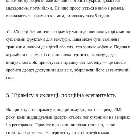
класичному рецепті: жовтки збиваються з цукром, додається
маскарпоне, потім білки. Печиво просочується кавою з ромом,
викладається шарами з кремом, охолоджується 5 годин.
У 2025 році безглютенове тірамісу часто доповнюють горіхами чи
сушеними фруктами для текстури. Кава може бути замінена
трав’яним напоєм для дітей або тих, хто уникає кофеїну. Подача в
керамічних формах із посипанням тертого шоколаду додає
вишуканості. Як приготувати тірамісу без глютену — це спосіб
зробити десерт доступним для всіх, зберігаючи його автентичний
смак.
5. Тірамісу в склянці: порційна елегантність
Як приготувати тірамісу в порційному форматі — тренд 2025
року, коли індивідуальні десерти стають популярними на вечірках
і в ресторанах. Тірамісу в склянці виглядає стильно, легко
готується і дозволяє експериментувати з інгредієнтами.