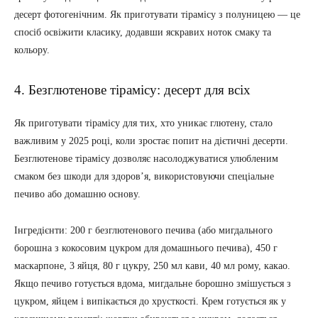
десерт фотогенічним. Як приготувати тірамісу з полуницею — це
спосіб освіжити класику, додавши яскравих ноток смаку та
кольору.
4. Безглютенове тірамісу: десерт для всіх
Як приготувати тірамісу для тих, хто уникає глютену, стало
важливим у 2025 році, коли зростає попит на дієтичні десерти.
Безглютенове тірамісу дозволяє насолоджуватися улюбленим
смаком без шкоди для здоров’я, використовуючи спеціальне
печиво або домашню основу.
Інгредієнти: 200 г безглютенового печива (або мигдального
борошна з кокосовим цукром для домашнього печива), 450 г
маскарпоне, 3 яйця, 80 г цукру, 250 мл кави, 40 мл рому, какао.
Якщо печиво готується вдома, мигдальне борошно змішується з
цукром, яйцем і випікається до хрусткості. Крем готується як у