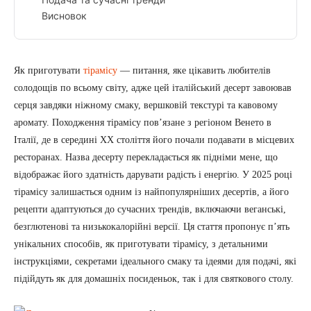
Висновок
Як приготувати
тірамісу
— питання, яке цікавить любителів
солодощів по всьому світу, адже цей італійський десерт завоював
серця завдяки ніжному смаку, вершковій текстурі та кавовому
аромату. Походження тірамісу пов’язане з регіоном Венето в
Італії, де в середині XX століття його почали подавати в місцевих
ресторанах. Назва десерту перекладається як підніми мене, що
відображає його здатність дарувати радість і енергію. У 2025 році
тірамісу залишається одним із найпопулярніших десертів, а його
рецепти адаптуються до сучасних трендів, включаючи веганські,
безглютенові та низькокалорійні версії. Ця стаття пропонує п’ять
унікальних способів, як приготувати тірамісу, з детальними
інструкціями, секретами ідеального смаку та ідеями для подачі, які
підійдуть як для домашніх посиденьок, так і для святкового столу.