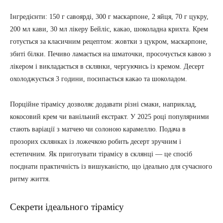
Інгредієнти: 150 г савоярді, 300 г маскарпоне, 2 яйця, 70 г цукру,
200 мл кави, 30 мл лікеру Бейліс, какао, шоколадна крихта. Крем
готується за класичним рецептом: жовтки з цукром, маскарпоне,
збиті білки. Печиво ламається на шматочки, просочується кавою з
лікером і викладається в склянки, чергуючись із кремом. Десерт
охолоджується 3 години, посипається какао та шоколадом.
Порційне тірамісу дозволяє додавати різні смаки, наприклад,
кокосовий крем чи ванільний екстракт. У 2025 році популярними
стають варіації з матчею чи солоною карамеллю. Подача в
прозорих склянках із ложечкою робить десерт зручним і
естетичним. Як приготувати тірамісу в склянці — це спосіб
поєднати практичність із вишуканістю, що ідеально для сучасного
ритму життя.
Секрети ідеального тірамісу