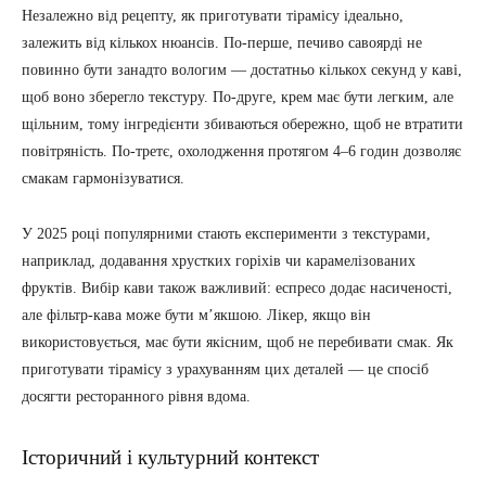
Незалежно від рецепту, як приготувати тірамісу ідеально,
залежить від кількох нюансів. По-перше, печиво савоярді не
повинно бути занадто вологим — достатньо кількох секунд у каві,
щоб воно зберегло текстуру. По-друге, крем має бути легким, але
щільним, тому інгредієнти збиваються обережно, щоб не втратити
повітряність. По-третє, охолодження протягом 4–6 годин дозволяє
смакам гармонізуватися.
У 2025 році популярними стають експерименти з текстурами,
наприклад, додавання хрустких горіхів чи карамелізованих
фруктів. Вибір кави також важливий: еспресо додає насиченості,
але фільтр-кава може бути м’якшою. Лікер, якщо він
використовується, має бути якісним, щоб не перебивати смак. Як
приготувати тірамісу з урахуванням цих деталей — це спосіб
досягти ресторанного рівня вдома.
Історичний і культурний контекст