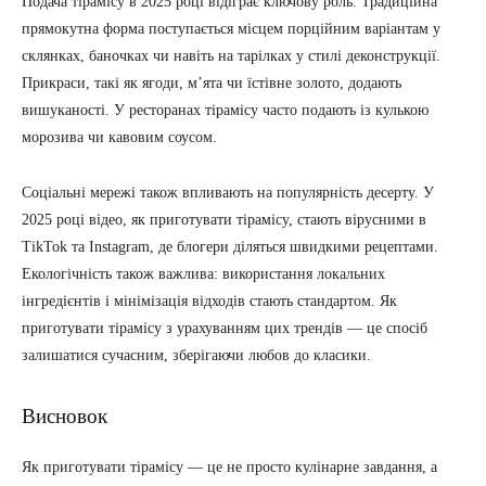
Подача тірамісу в 2025 році відіграє ключову роль. Традиційна
прямокутна форма поступається місцем порційним варіантам у
склянках, баночках чи навіть на тарілках у стилі деконструкції.
Прикраси, такі як ягоди, м’ята чи їстівне золото, додають
вишуканості. У ресторанах тірамісу часто подають із кулькою
морозива чи кавовим соусом.
Соціальні мережі також впливають на популярність десерту. У
2025 році відео, як приготувати тірамісу, стають вірусними в
TikTok та Instagram, де блогери діляться швидкими рецептами.
Екологічність також важлива: використання локальних
інгредієнтів і мінімізація відходів стають стандартом. Як
приготувати тірамісу з урахуванням цих трендів — це спосіб
залишатися сучасним, зберігаючи любов до класики.
Висновок
Як приготувати тірамісу — це не просто кулінарне завдання, а