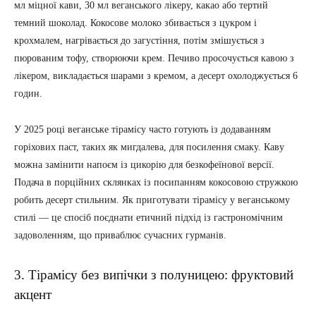
мл міцної кави, 30 мл веганського лікеру, какао або тертий
темний шоколад. Кокосове молоко збивається з цукром і
крохмалем, нагрівається до загустіння, потім змішується з
пюрованим тофу, створюючи крем. Печиво просочується кавою з
лікером, викладається шарами з кремом, а десерт охолоджується 6
годин.
У 2025 році веганське тірамісу часто готують із додаванням
горіхових паст, таких як мигдалева, для посилення смаку. Каву
можна замінити напоєм із цикорію для безкофеїнової версії.
Подача в порційних склянках із посипанням кокосовою стружкою
робить десерт стильним. Як приготувати тірамісу у веганському
стилі — це спосіб поєднати етичний підхід із гастрономічним
задоволенням, що приваблює сучасних гурманів.
3. Тірамісу без випічки з полуницею: фруктовий
акцент