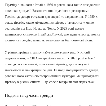
Тірамісу з’явилося в Італії в 1950-х роках, хоча точне походження
викликає дискусії. Багато хто пов’язує його з ресторанами
Тревізо, де десерт готували для енергії та задоволення. У 1980-х
роках тірамісу стало міжнародним хітом, з’являючись у меню
ресторанів від Нью-Йорка до Токіо. У 2025 році десерт
залишається символом італійської кухні, але адаптується до нових
дієтичних трендів, таких як веганство чи безглютенові дієти.
У різних країнах тірамісу набуває локальних рис. У Японії
додають матчу, у США — арахісове масло. У 2025 році в Італії
проводяться фестивалі, присвячені тірамісу, де шеф-кухарі
змагаються за найкращий рецепт. Ці події популяризують десерт,
роблячи його частиною гастрономічної культури. Як приготувати
тірамісу в різних стилях — це спосіб відкрити світ через смак.
Подача та сучасні тренди