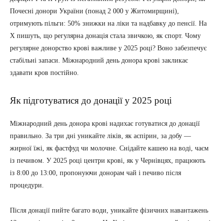
Почесні донори України (понад 2 000 у Житомирщині),
отримують пільги: 50% знижки на ліки та надбавку до пенсії. На
X пишуть, що регулярна донація стала звичкою, як спорт. Чому
регулярне донорство крові важливе у 2025 році? Воно забезпечує
стабільні запаси. Міжнародний день донора крові закликає
здавати кров постійно.
Як підготуватися до донації у 2025 році
Міжнародний день донора крові надихає готуватися до донації
правильно. За три дні уникайте ліків, як аспірин, за добу —
жирної їжі, як фастфуд чи молочне. Снідайте кашею на воді, чаєм
із печивом. У 2025 році центри крові, як у Чернівцях, працюють
із 8:00 до 13:00, пропонуючи донорам чай і печиво після
процедури.
Після донації пийте багато води, уникайте фізичних навантажень