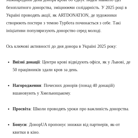
безоплатного донорства, зміцнюючи солідарність. У 2025 році в
Україні проводять акції, як ARTDONATION, де художники
створюють постери з темою Турбота починається з себе. Такі
ініціативи популяризують донорство серед молоді.
Ось ключові активності до дня донора в Україні 2025 року:
Виїзні донації
: Центри крові відвідують офіси, як у Львові, де
50 працівників здали кров за день.
Нагородження
: Почесних донорів (понад 40 донацій)
вшановують у Хмельницькому.
Просвіта
: Школи проводять уроки про важливість донорства.
Бонуси
: ДонорUA пропонує знижки від партнерів, як-от
квитки в кіно.