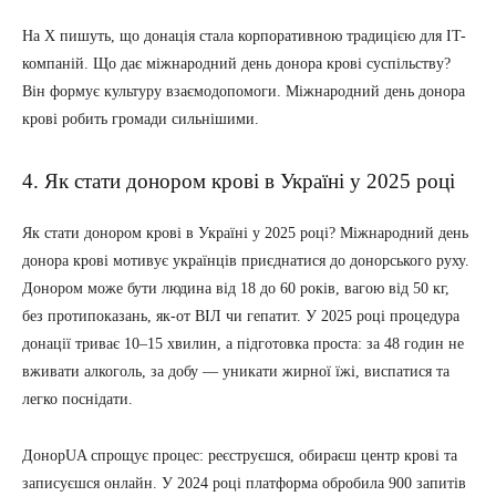
На X пишуть, що донація стала корпоративною традицією для IT-
компаній. Що дає міжнародний день донора крові суспільству?
Він формує культуру взаємодопомоги. Міжнародний день донора
крові робить громади сильнішими.
4. Як стати донором крові в Україні у 2025 році
Як стати донором крові в Україні у 2025 році? Міжнародний день
донора крові мотивує українців приєднатися до донорського руху.
Донором може бути людина від 18 до 60 років, вагою від 50 кг,
без протипоказань, як-от ВІЛ чи гепатит. У 2025 році процедура
донації триває 10–15 хвилин, а підготовка проста: за 48 годин не
вживати алкоголь, за добу — уникати жирної їжі, виспатися та
легко поснідати.
ДонорUA спрощує процес: реєструєшся, обираєш центр крові та
записуєшся онлайн. У 2024 році платформа обробила 900 запитів