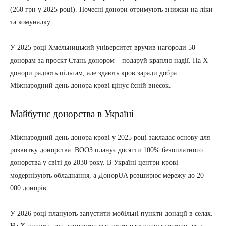
(260 грн у 2025 році). Почесні донори отримують знижки на ліки
та комуналку.
У 2025 році Хмельницький університет вручив нагороди 50
донорам за проєкт Стань донором – подаруй краплю надії. На X
донори радіють пільгам, але здають кров заради добра.
Міжнародний день донора крові цінує їхній внесок.
Майбутнє донорства в Україні
Міжнародний день донора крові у 2025 році закладає основу для
розвитку донорства. ВООЗ планує досягти 100% безоплатного
донорства у світі до 2030 року. В Україні центри крові
модернізують обладнання, а ДонорUA розширює мережу до 20
000 донорів.
У 2026 році планують запустити мобільні пункти донації в селах.