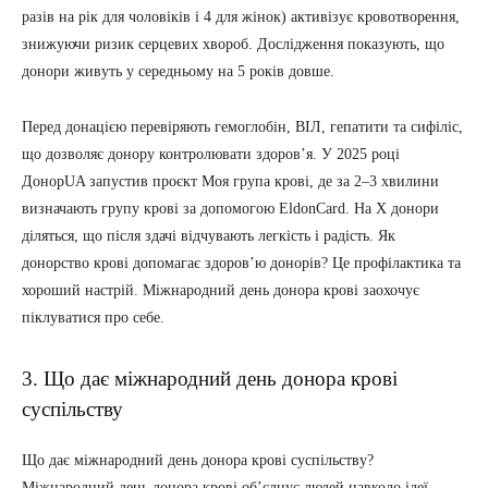
разів на рік для чоловіків і 4 для жінок) активізує кровотворення,
знижуючи ризик серцевих хвороб. Дослідження показують, що
донори живуть у середньому на 5 років довше.
Перед донацією перевіряють гемоглобін, ВІЛ, гепатити та сифіліс,
що дозволяє донору контролювати здоров’я. У 2025 році
ДонорUA запустив проєкт Моя група крові, де за 2–3 хвилини
визначають групу крові за допомогою EldonCard. На X донори
діляться, що після здачі відчувають легкість і радість. Як
донорство крові допомагає здоров’ю донорів? Це профілактика та
хороший настрій. Міжнародний день донора крові заохочує
піклуватися про себе.
3. Що дає міжнародний день донора крові
суспільству
Що дає міжнародний день донора крові суспільству?
Міжнародний день донора крові об’єднує людей навколо ідеї