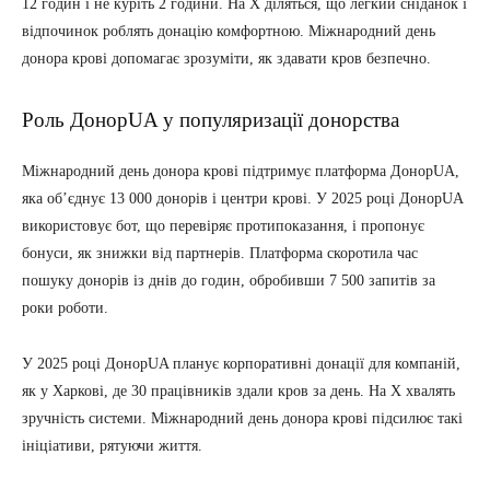
12 годин і не куріть 2 години. На X діляться, що легкий сніданок і
відпочинок роблять донацію комфортною. Міжнародний день
донора крові допомагає зрозуміти, як здавати кров безпечно.
Роль ДонорUA у популяризації донорства
Міжнародний день донора крові підтримує платформа ДонорUA,
яка об’єднує 13 000 донорів і центри крові. У 2025 році ДонорUA
використовує бот, що перевіряє протипоказання, і пропонує
бонуси, як знижки від партнерів. Платформа скоротила час
пошуку донорів із днів до годин, обробивши 7 500 запитів за
роки роботи.
У 2025 році ДонорUA планує корпоративні донації для компаній,
як у Харкові, де 30 працівників здали кров за день. На X хвалять
зручність системи. Міжнародний день донора крові підсилює такі
ініціативи, рятуючи життя.