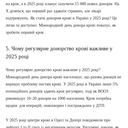
на кров, а в 2025 році планує залучити 15 000 нових донорів. На
X діляться, що перший раз здавати страшно, але лікарі
підтримують. Як стати донором крові в Україні у 2025 році? Це
легко та доступно. Міжнародний день донора крові показує, як
зробити перший крок.
5. Чому регулярне донорство крові важливе у
2025 році
Чому регулярне донорство крові важливе у 2025 році?
Міжнародний день донора крові наголошує, що разова донація не
вирішує проблему нестачі крові. У 2025 році в Україні лише 5%
потенційних донорів здають кров регулярно, тоді як ВООЗ
рекомендує 10–20 донорів на 1000 населення. Кров потрібна
щодня: для операцій, онкохворих і постраждалих у ДТП.
У 2025 році центри крові в Одесі та Дніпрі повідомили про
дефіцит I та II груп із негативним резусом. Регулярні донори, як