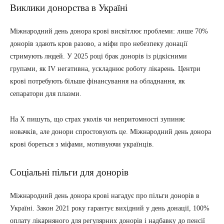
Виклики донорства в Україні
Міжнародний день донора крові висвітлює проблеми: лише 70%
донорів здають кров разово, а міфи про небезпеку донації
стримують людей. У 2025 році брак донорів із рідкісними
групами, як IV негативна, ускладнює роботу лікарень. Центри
крові потребують більше фінансування на обладнання, як
сепаратори для плазми.
На X пишуть, що страх уколів чи непритомності зупиняє
новачків, але донори спростовують це. Міжнародний день донора
крові бореться з міфами, мотивуючи українців.
Соціальні пільги для донорів
Міжнародний день донора крові нагадує про пільги донорів в
Україні. Закон 2021 року гарантує вихідний у день донації, 100%
оплату лікарняного для регулярних донорів і надбавку до пенсії