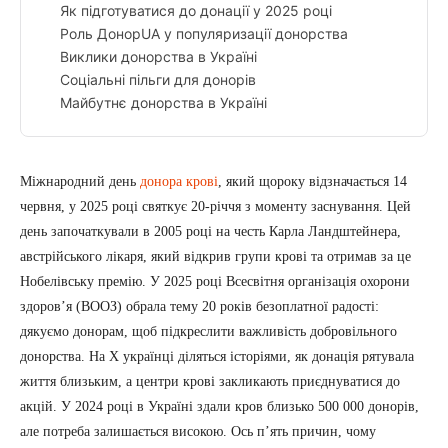
Як підготуватися до донації у 2025 році
Роль ДонорUA у популяризації донорства
Виклики донорства в Україні
Соціальні пільги для донорів
Майбутнє донорства в Україні
Міжнародний день
донора крові
, який щороку відзначається 14
червня, у 2025 році святкує 20-річчя з моменту заснування. Цей
день започаткували в 2005 році на честь Карла Ландштейнера,
австрійського лікаря, який відкрив групи крові та отримав за це
Нобелівську премію. У 2025 році Всесвітня організація охорони
здоров’я (ВООЗ) обрала тему 20 років безоплатної радості:
дякуємо донорам, щоб підкреслити важливість добровільного
донорства. На X українці діляться історіями, як донація рятувала
життя близьким, а центри крові закликають приєднуватися до
акцій. У 2024 році в Україні здали кров близько 500 000 донорів,
але потреба залишається високою. Ось п’ять причин, чому