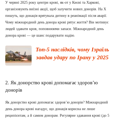
У червні 2025 року центри крові, як-от у Києві та Харкові,
організовують виїзні акції, щоб залучити нових донорів. На X
пишуть, що донація врятувала дитину в реанімації після аварії.
Чому міжнародний день донора крові рятує життя? Він мотивує
людей здавати кров, поповнюючи запаси. Міжнародний день
донора крові — це шанс подарувати надію.
Топ-5 наслідків, чому Ізраїль
завдав удару по Ірану у 2025
2. Як донорство крові допомагає здоров’ю
донорів
Як донорство крові допомагає здоров’ю донорів? Міжнародний
день донора крові нагадує, що донація корисна не лише
реципієнтам, а й самим донорам. Регулярне здавання крові (до 5