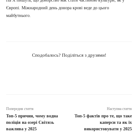
На X пишуть, що донорство має стати частиною культури, як у
Європі. Міжнародний день донора крові веде до цього
майбутнього.
Сподобалось? Поділіться з друзями!
Попередня стаття
Наступна стаття
Топ-5 причин, чому водна
Топ-5 фактів про те, що таке
поліція на озері Світязь
каперси та як їх
важлива у 2025
використовувати у 2025