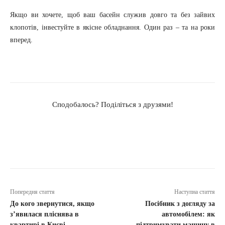
Якщо ви хочете, щоб ваш басейн служив довго та без зайвих
клопотів, інвестуйте в якісне обладнання. Один раз – та на роки
вперед.
Сподобалось? Поділіться з друзями!
Попередня стаття
Наступна стаття
До кого звернутися, якщо
Посібник з догляду за
з’явилася пліснява в
автомобілем: як
квартирі в Києві
підтримувати машину в