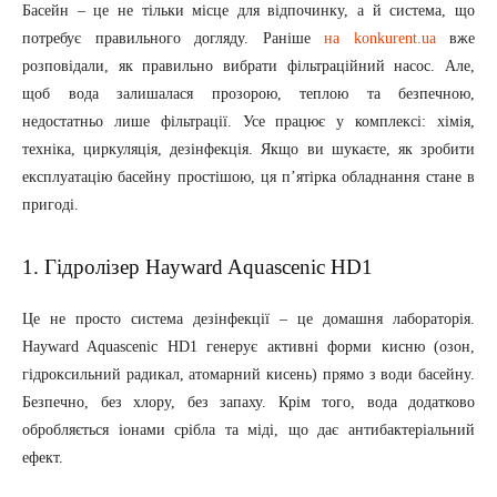
Басейн – це не тільки місце для відпочинку, а й система, що
потребує правильного догляду. Раніше
на konkurent.ua
вже
розповідали, як правильно вибрати фільтраційний насос. Але,
щоб вода залишалася прозорою, теплою та безпечною,
недостатньо лише фільтрації. Усе працює у комплексі: хімія,
техніка, циркуляція, дезінфекція. Якщо ви шукаєте, як зробити
експлуатацію басейну простішою, ця п’ятірка обладнання стане в
пригоді.
1. Гідролізер Hayward Aquascenic HD1
Це не просто система дезінфекції – це домашня лабораторія.
Hayward Aquascenic HD1 генерує активні форми кисню (озон,
гідроксильний радикал, атомарний кисень) прямо з води басейну.
Безпечно, без хлору, без запаху. Крім того, вода додатково
обробляється іонами срібла та міді, що дає антибактеріальний
ефект.