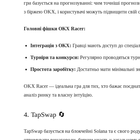
гри базується на прогнозуванні: чим точніші прогноз
з біржею OKX, і користувачі можуть підвищити свій с
Головні фішки OKX Racer:
Інтеграція з OKX:
Гравці мають доступ до спеціал
Турніри та конкурси:
Регулярно проводяться турн
Простота заробітку:
Достатньо мати мінімальні зна
OKX Racer — ідеальна гра для тих, хто бажає поєднати
аналіз ринку та власну інтуїцію.
4. TapSwap 🔄
TapSwap базується на блокчейні Solana та є свого род
отримувати винагороди, беручи участь у загальному п