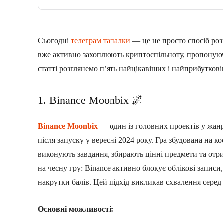
Сьогодні
телеграм тапалки
— це не просто спосіб розв
вже активно захоплюють криптоспільноту, пропонуючи 
статті розглянемо п’ять найцікавіших і найприбутков
1. Binance Moonbix 🌌
Binance Moonbix
— один із головних проектів у жанрі
після запуску у вересні 2024 року. Гра збудована на к
виконують завдання, збирають цінні предмети та отр
на чесну гру: Binance активно блокує облікові записи
накрутки балів. Цей підхід викликав схвалення серед 
Основні можливості: