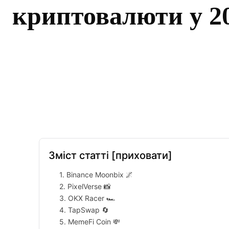
криптовалюти у 20
Facebook
Twitter
Pinterest
Зміст статті
[приховати]
1. Binance Moonbix 🌌
2. PixelVerse 📸
3. OKX Racer 🏎️
4. TapSwap 🔄
5. MemeFi Coin 💸