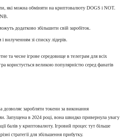
ли, які можна обміняти на криптовалюту DOGS і NOT.
BNB.
ожуть додатково збільшити свій заробіток.
і вилученням зі списку лідерів.
е та чесне ігрове середовище в телеграм для всіх
 гра користується великою популярністю серед фанатів
яка дозволяє заробляти токени за виконання
ми. Запущена в 2024 році, вона швидко привернула увагу
ції балів у криптовалюту. Ігровий процес тут більше
ізні стратегії для збільшення прибутку.