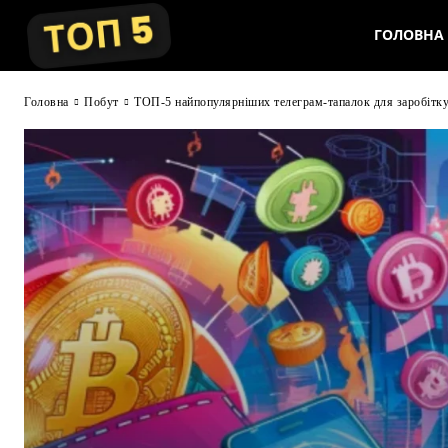
ГОЛОВНА
Головна
Побут
ТОП-5 найпопулярніших телеграм-тапалок для заробітку