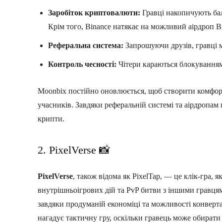
Заробіток криптовалюти:
Гравці накопичують ба
Крім того, Binance натякає на можливий аірдроп 
Реферальна система:
Запрошуючи друзів, гравці м
Контроль чесності:
Чітери караються блокуванням 
Moonbix постійно оновлюється, щоб створити комфортн
учасників. Завдяки реферальній системі та аірдропам
крипти.
2. PixelVerse 📸
PixelVerse
, також відома як PixelTap, — це клік-гра, 
внутрішньоігрових дій та PvP битви з іншими гравця
завдяки продуманій економіці та можливості конверта
нагадує тактичну гру, оскільки гравець може обирати р