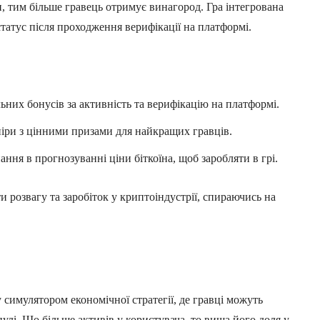
и, тим більше гравець отримує винагород. Гра інтегрована
татус після проходження верифікації на платформі.
ьних бонусів за активність та верифікацію на платформі.
іри з цінними призами для найкращих гравців.
ння в прогнозуванні ціни біткоїна, щоб заробляти в грі.
 розвагу та заробіток у криптоіндустрії, спираючись на
у симулятором економічної стратегії, де гравці можуть
улі. Що більше активів у користувача, то вища його доля у