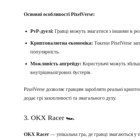
Основні особливості PixelVerse:
PvP-дуелі:
Гравці можуть змагатися з іншими в реж
Криптовалютна економіка:
Токени PixelVerse зап
популярність.
Можливість апгрейду:
Користувачі можуть збіль
внутрішньоігрових бустерів.
PixelVerse дозволяє гравцям заробляти реальні крипто
додає грі захопливості та змагального духу.
3. OKX Racer 🏎️
OKX Racer
— унікальна гра, де гравці змагаються у п