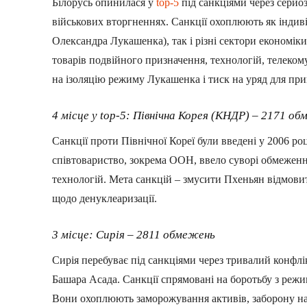
Білорусь опинилася у
top-5
під санкціями через серйо
військових вторгненнях. Санкції охоплюють як індив
Олександра Лукашенка), так і різні сектори економіки
товарів подвійного призначення, технологій, телекому
на ізоляцію режиму Лукашенка і тиск на уряд для пр
4 місце у top-5: Північна Корея (КНДР) – 2171 о
Санкції проти Північної Кореї були введені у 2006 р
співтовариство, зокрема ООН, ввело суворі обмеження,
технологій. Мета санкцій – змусити Пхеньян відмовит
щодо денуклеаризації.
3 місце: Сирія – 2811 обмежень
Сирія перебуває під санкціями через тривалий конфл
Башара Асада. Санкції спрямовані на боротьбу з реж
Вони охоплюють заморожування активів, заборону на 