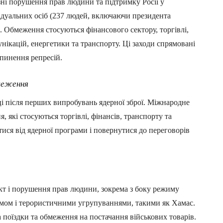
зні порушення прав людини та підтримку Росії у
ідуальних осіб (237 людей, включаючи президента
. Обмеження стосуються фінансового сектору, торгівлі,
нікацій, енергетики та транспорту. Ці заходи спрямовані
ипинення репресій.
бмеження
оці після перших випробувань ядерної зброї. Міжнародне
 які стосуються торгівлі, фінансів, транспорту та
ися від ядерної програми і повернутися до переговорів
ікт і порушення прав людини, зокрема з боку режиму
имом і терористичними угрупуваннями, такими як Хамас.
поїздки та обмеження на постачання військових товарів.