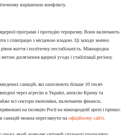
літичному вирішенню конфлікту.
 ядерної програми і протидію тероризму. Вони включають
фти і співпрацю з місцевою владою. Ці заходи значно
рівня життя і політичну нестабільність. Міжнародна
 метою досягнення ядерної угоди і стабілізації регіону.
 введених санкцій, які охоплюють більше 10 тисяч
введені через агресію в Україні, анексію Криму та
айже всі сектори економіки, включаючи фінанси,
спрямовані на ізоляцію Росії на міжнародній арені і примус
к санкцій можна переглянути на
офіційному сайті
.
тиску, який дозволяє світовій спільноті протидіяти