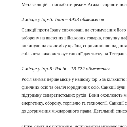
Мета санкцій – послабити режим Асада і сприяти по
2 місце у top-5: Іран – 4953 обмеження
Санкції проти Ірану спрямовані на стримування його
заборону на ввезення військових товарів, покупку на
вплинули на економіку країни, спричинивши падіння 
спільнота використовує санкції для тиску на Тегеран з
1 місце у top-5: Росія – 18 722 обмеження
Росія займає перше місце у нашому top-5 за кількістю
фізичних осіб та безліч юридичних осіб. Санкції були 
підтримку сепаратистських рухів. Вони охоплюють м
енергетику, оборону, торгівлю та технології. Санкції 
до дотримання міжнародного права. Детальний списо
Отже, санкції є потужним інструментом міжнародного 