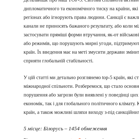
дипломатичного та економічного тиску на країни, як
регіонах або ігнорують права людини. Санкції є важ
канали не приносять бажаного результату, або коли м
застосувати пряміші форми втручання, як-от військові
або режимів, що порушують мирні угоди, підтримують 
країн. Їх введення має на меті змусити держави змін
сприяти глобальній стабільності.
У цій статті ми детально розглянемо top-5 країн, які 
міжнародної спільноти. Розберемося, що стало основ
порушення або загрози були виявлені у поведінці цих д
економік, так і для глобального політичного клімату.
країн, а також можливі шляхи виходу з-під санкційни
5 місце: Білорусь – 1454 обмеження