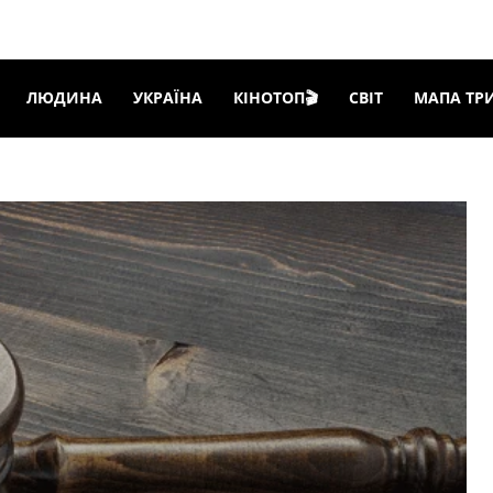
ЛЮДИНА
УКРАЇНА
КІНОТОП🎬
СВІТ
МАПА ТР