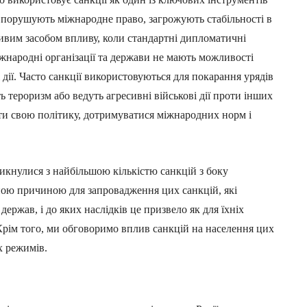
і порушують міжнародне право, загрожують стабільності в
ливим засобом впливу, коли стандартні дипломатичні
іжнародні організації та держави не мають можливості
 дії. Часто санкції використовуються для покарання урядів
тероризм або ведуть агресивні військові дії проти інших
ити свою політику, дотримуватися міжнародних норм і
стикнулися з найбільшою кількістю санкцій з боку
ною причиною для запровадження цих санкцій, які
ержав, і до яких наслідків це призвело як для їхніх
 Крім того, ми обговоримо вплив санкцій на населення цих
х режимів.