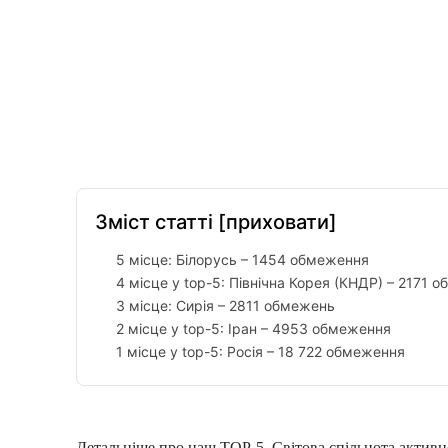
Facebook
Twitter
Pinterest
Зміст статті
[приховати]
5 місце: Білорусь – 1454 обмеження
4 місце у top-5: Північна Корея (КНДР) – 2171 
3 місце: Сирія – 2811 обмежень
2 місце у top-5: Іран – 4953 обмеження
1 місце у top-5: Росія – 18 722 обмеження
Детальніше про наш TOP-5. Світова спільнота активно