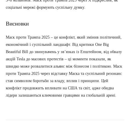
5–8 мільйонів. Маск проти Трампа 2025 через X підкреслив, як
соціальні мережі формують суспільну думку.
Висновки
Маск проти Трампа 2025 – це конфлікт, який змінив політичний,
економічний і суспільний ландшафт. Від критики One Big
Beautiful Bill до звинувачень у зв’язках із Епштейном, від обвалу
акцій Tesla до масових протестів – ці моменти показали, як
швидко може розвалитися альянс між бізнесом і політикою. Маск
проти Трампа 2025 через відставку Маска та суспільний резонанс
став символом боротьби за владу, вплив і принципи. Цей
конфлікт продовжить впливати на США та світ, адже обидва
лідери залишаються ключовими гравцями на глобальній арені.