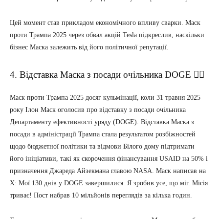
Цей момент став прикладом економічного впливу сварки. Маск
проти Трампа 2025 через обвал акцій Tesla підкреслив, наскільки
бізнес Маска залежить від його політичної репутації.
4. Відставка Маска з посади очільника DOGE 🚶‍♂️
Маск проти Трампа 2025 досяг кульмінації, коли 31 травня 2025
року Ілон Маск оголосив про відставку з посади очільника
Департаменту ефективності уряду (DOGE). Відставка Маска з
посади в адміністрації Трампа стала результатом розбіжностей
щодо бюджетної політики та відмови Білого дому підтримати
його ініціативи, такі як скорочення фінансування USAID на 50% і
призначення Джареда Айзекмана главою NASA. Маск написав на
X: Мої 130 днів у DOGE завершилися. Я зробив усе, що міг. Місія
триває! Пост набрав 10 мільйонів переглядів за кілька годин.