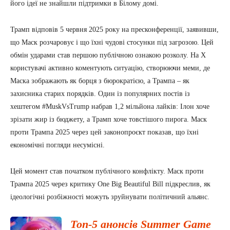
його ідеї не знайшли підтримки в Білому домі.
Трамп відповів 5 червня 2025 року на пресконференції, заявивши,
що Маск розчаровує і що їхні чудові стосунки під загрозою. Цей
обмін ударами став першою публічною ознакою розколу. На X
користувачі активно коментують ситуацію, створюючи меми, де
Маска зображають як борця з бюрократією, а Трампа – як
захисника старих порядків. Один із популярних постів із
хештегом #MuskVsTrump набрав 1,2 мільйона лайків: Ілон хоче
зрізати жир із бюджету, а Трамп хоче товстішого пирога. Маск
проти Трампа 2025 через цей законопроєкт показав, що їхні
економічні погляди несумісні.
Цей момент став початком публічного конфлікту. Маск проти
Трампа 2025 через критику One Big Beautiful Bill підкреслив, як
ідеологічні розбіжності можуть зруйнувати політичний альянс.
Топ-5 анонсів Summer Game