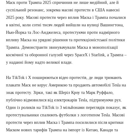
Маск проти Трампа 2025 спричинив не лише медійний, але й
суспільний резонанс, зокрема масові протести в США навесні
2025 року. Масові протести через вплив Маска і Трампа почалися
в квітні, коли сотні тисяч людей вийшли на вулиці Вашингтона,
Нью-Йорка та Лос-Анджелеса, протестуючи проти надмірного
впливу Маска на урядові рішення та протекціоністської політики
Трампа. Демонстранти звинувачували Маска в монополізації
космічної та оборонної галузей через SpaceX і Starlink, а Трампа –
у наданні йому надто великої влади.
На TikTok і X поширюються відео протестів, де люди тримають
плакати Маск не керує Америкою та продають автомобілі Tesla на
знак протесту. Зірки, такі як Шеріл Кроу та Марк Руффало,
публічно відмовилися від електрокарів Tesla, підтримуючи рух.
Один із роликів на TikTok із 3 мільйонами переглядів показує, як
протестувальники спалюють футболки з логотипом Tesla. Масові
протести через вплив Маска і Трампа посилилися після критики
Маском нових тарифів Трампа на імпорт із Китаю, Канади та