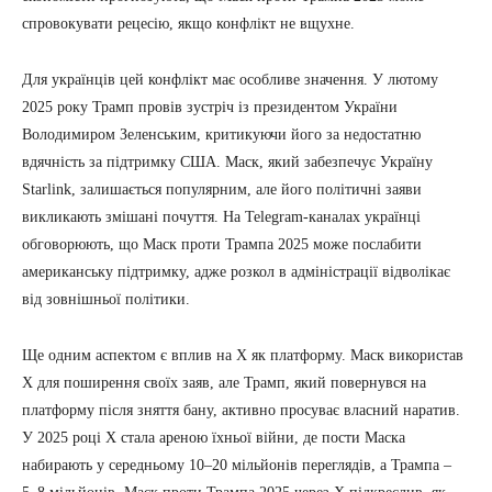
спровокувати рецесію, якщо конфлікт не вщухне.
Для українців цей конфлікт має особливе значення. У лютому
2025 року Трамп провів зустріч із президентом України
Володимиром Зеленським, критикуючи його за недостатню
вдячність за підтримку США. Маск, який забезпечує Україну
Starlink, залишається популярним, але його політичні заяви
викликають змішані почуття. На Telegram-каналах українці
обговорюють, що Маск проти Трампа 2025 може послабити
американську підтримку, адже розкол в адміністрації відволікає
від зовнішньої політики.
Ще одним аспектом є вплив на X як платформу. Маск використав
X для поширення своїх заяв, але Трамп, який повернувся на
платформу після зняття бану, активно просуває власний наратив.
У 2025 році X стала ареною їхньої війни, де пости Маска
набирають у середньому 10–20 мільйонів переглядів, а Трампа –