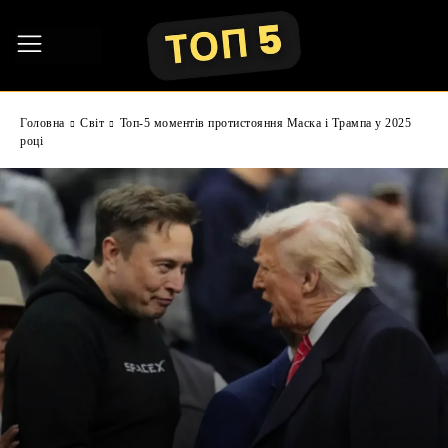
Головна
Світ
Топ-5 моментів протистояння Маска і Трампа у 2025
році