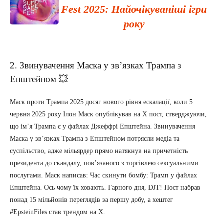
Fest 2025: Найочікуваніші ігри
року
2. Звинувачення Маска у зв’язках Трампа з
Епштейном 💥
Маск проти Трампа 2025 досяг нового рівня ескалації, коли 5
червня 2025 року Ілон Маск опублікував на X пост, стверджуючи,
що ім’я Трампа є у файлах Джеффрі Епштейна. Звинувачення
Маска у зв’язках Трампа з Епштейном потрясли медіа та
суспільство, адже мільярдер прямо натякнув на причетність
президента до скандалу, пов’язаного з торгівлею сексуальними
послугами. Маск написав: Час скинути бомбу: Трамп у файлах
Епштейна. Ось чому їх ховають. Гарного дня, DJT! Пост набрав
понад 15 мільйонів переглядів за першу добу, а хештег
#EpsteinFiles став трендом на X.