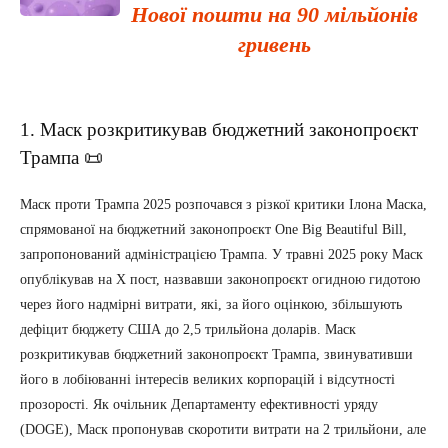
Нової пошти на 90 мільйонів
гривень
1. Маск розкритикував бюджетний законопроєкт
Трампа 📜
Маск проти Трампа 2025 розпочався з різкої критики Ілона Маска,
спрямованої на бюджетний законопроєкт One Big Beautiful Bill,
запропонований адміністрацією Трампа. У травні 2025 року Маск
опублікував на X пост, назвавши законопроєкт огидною гидотою
через його надмірні витрати, які, за його оцінкою, збільшують
дефіцит бюджету США до 2,5 трильйона доларів. Маск
розкритикував бюджетний законопроєкт Трампа, звинувативши
його в лобіюванні інтересів великих корпорацій і відсутності
прозорості. Як очільник Департаменту ефективності уряду
(DOGE), Маск пропонував скоротити витрати на 2 трильйони, але