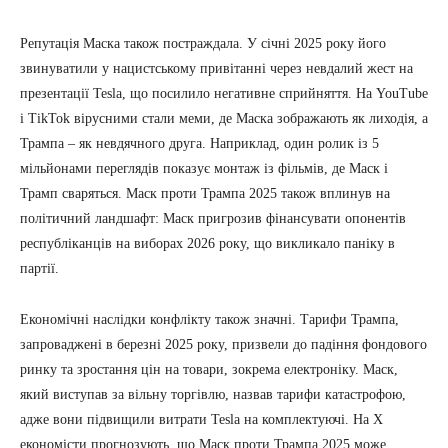
Репутація Маска також постраждала. У січні 2025 року його
звинуватили у нацистському привітанні через невдалий жест на
презентації Tesla, що посилило негативне сприйняття. На YouTube
і TikTok вірусними стали меми, де Маска зображають як лиходія, а
Трампа – як невдячного друга. Наприклад, один ролик із 5
мільйонами переглядів показує монтаж із фільмів, де Маск і
Трамп сваряться. Маск проти Трампа 2025 також вплинув на
політичний ландшафт: Маск пригрозив фінансувати опонентів
республіканців на виборах 2026 року, що викликало паніку в
партії.
Економічні наслідки конфлікту також значні. Тарифи Трампа,
запроваджені в березні 2025 року, призвели до падіння фондового
ринку та зростання цін на товари, зокрема електроніку. Маск,
який виступав за вільну торгівлю, назвав тарифи катастрофою,
адже вони підвищили витрати Tesla на комплектуючі. На X
економісти прогнозують, що Маск проти Трампа 2025 може