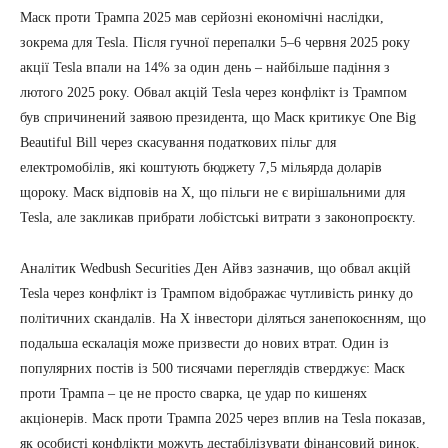
Маск проти Трампа 2025 мав серйозні економічні наслідки,
зокрема для Tesla. Після гучної перепалки 5–6 червня 2025 року
акції Tesla впали на 14% за один день – найбільше падіння з
лютого 2025 року. Обвал акцій Tesla через конфлікт із Трампом
був спричинений заявою президента, що Маск критикує One Big
Beautiful Bill через скасування податкових пільг для
електромобілів, які коштують бюджету 7,5 мільярда доларів
щороку. Маск відповів на X, що пільги не є вирішальними для
Tesla, але закликав прибрати лобістські витрати з законопроєкту.
Аналітик Wedbush Securities Ден Айвз зазначив, що обвал акцій
Tesla через конфлікт із Трампом відображає чутливість ринку до
політичних скандалів. На X інвестори діляться занепокоєнням, що
подальша ескалація може призвести до нових втрат. Один із
популярних постів із 500 тисячами переглядів стверджує: Маск
проти Трампа – це не просто сварка, це удар по кишенях
акціонерів. Маск проти Трампа 2025 через вплив на Tesla показав,
як особисті конфлікти можуть дестабілізувати фінансовий ринок.