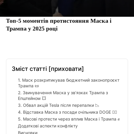
Топ-5 моментів протистояння Маска і
Трампа у 2025 році
Facebook
Twitter
Pinterest
Tumbl
Зміст статті
[приховати]
1. Маск розкритикував бюджетний законопроєкт
Трампа 📜
2. Звинувачення Маска у зв’язках Трампа з
Епштейном 💥
3. Обвал акцій Tesla після перепалки 📉
4. Відставка Маска з посади очільника DOGE 🚶‍♂️
5. Масові протести через вплив Маска і Трампа ✊
Додаткові аспекти конфлікту
Висновки