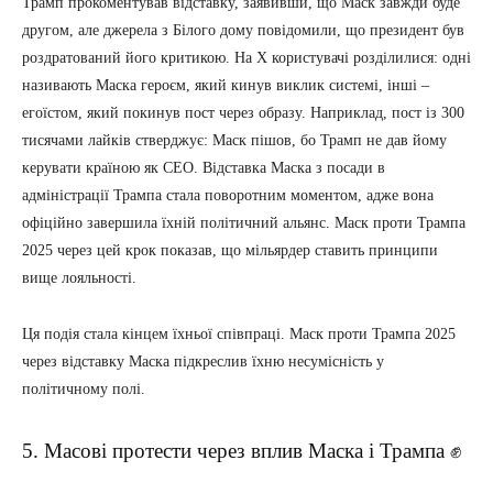
Трамп прокоментував відставку, заявивши, що Маск завжди буде
другом, але джерела з Білого дому повідомили, що президент був
роздратований його критикою. На X користувачі розділилися: одні
називають Маска героєм, який кинув виклик системі, інші –
егоїстом, який покинув пост через образу. Наприклад, пост із 300
тисячами лайків стверджує: Маск пішов, бо Трамп не дав йому
керувати країною як CEO. Відставка Маска з посади в
адміністрації Трампа стала поворотним моментом, адже вона
офіційно завершила їхній політичний альянс. Маск проти Трампа
2025 через цей крок показав, що мільярдер ставить принципи
вище лояльності.
Ця подія стала кінцем їхньої співпраці. Маск проти Трампа 2025
через відставку Маска підкреслив їхню несумісність у
політичному полі.
5. Масові протести через вплив Маска і Трампа ✊