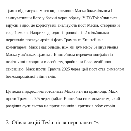
Трамп відреагував миттєво, назвавши Маска божевільним і
звинувативши його у брехні через образу. У TikTok з’явилися
вірусні відео, де користувачі аналізують пост Маска, створюючи
теорії змови. Наприклад, один із роликів із 2 мільйонами
переглядів показує архівні фото Трампа та Епштейна з
коментарем: Маск знає більше, ніж ми думаємо? Звинувачення
Маска у зв’язках Трампа з Епштейном перевели конфлікт із
політичної площини в особисту, зробивши його медійною
сенсацією. Маск проти Трампа 2025 через цей пост став символом
безкомпромісної війни слів.
Ця подія підкреслила готовність Маска йти на крайнощі. Маск
проти Трампа 2025 через файли Епштейна став моментом, який
розділив суспільство на прихильників і критиків обох сторін.
3. Обвал акцій Tesla після перепалки 📉