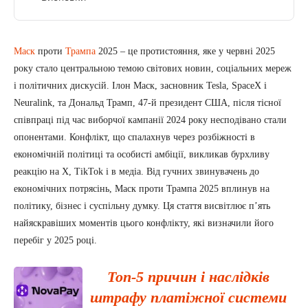
Маск
проти
Трампа
2025 – це протистояння, яке у червні 2025
року стало центральною темою світових новин, соціальних мереж
і політичних дискусій. Ілон Маск, засновник Tesla, SpaceX і
Neuralink, та Дональд Трамп, 47-й президент США, після тісної
співпраці під час виборчої кампанії 2024 року несподівано стали
опонентами. Конфлікт, що спалахнув через розбіжності в
економічній політиці та особисті амбіції, викликав бурхливу
реакцію на X, TikTok і в медіа. Від гучних звинувачень до
економічних потрясінь, Маск проти Трампа 2025 вплинув на
політику, бізнес і суспільну думку. Ця стаття висвітлює п’ять
найяскравіших моментів цього конфлікту, які визначили його
перебіг у 2025 році.
Топ-5 причин і наслідків
штрафу платіжної системи