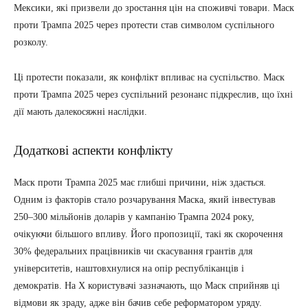
Мексики, які призвели до зростання цін на споживчі товари. Маск
проти Трампа 2025 через протести став символом суспільного
розколу.
Ці протести показали, як конфлікт впливає на суспільство. Маск
проти Трампа 2025 через суспільний резонанс підкреслив, що їхні
дії мають далекосяжні наслідки.
Додаткові аспекти конфлікту
Маск проти Трампа 2025 має глибші причини, ніж здається.
Одним із факторів стало розчарування Маска, який інвестував
250–300 мільйонів доларів у кампанію Трампа 2024 року,
очікуючи більшого впливу. Його пропозиції, такі як скорочення
30% федеральних працівників чи скасування грантів для
університетів, наштовхнулися на опір республіканців і
демократів. На X користувачі зазначають, що Маск сприйняв ці
відмови як зраду, адже він бачив себе реформатором уряду.