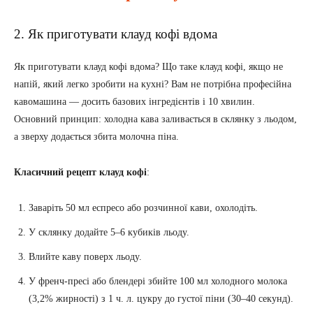
2. Як приготувати клауд кофі вдома
Як приготувати клауд кофі вдома? Що таке клауд кофі, якщо не
напій, який легко зробити на кухні? Вам не потрібна професійна
кавомашина — досить базових інгредієнтів і 10 хвилин.
Основний принцип: холодна кава заливається в склянку з льодом,
а зверху додається збита молочна піна.
Класичний рецепт клауд кофі
:
Заваріть 50 мл еспресо або розчинної кави, охолодіть.
У склянку додайте 5–6 кубиків льоду.
Влийте каву поверх льоду.
У френч-пресі або блендері збийте 100 мл холодного молока
(3,2% жирності) з 1 ч. л. цукру до густої піни (30–40 секунд).