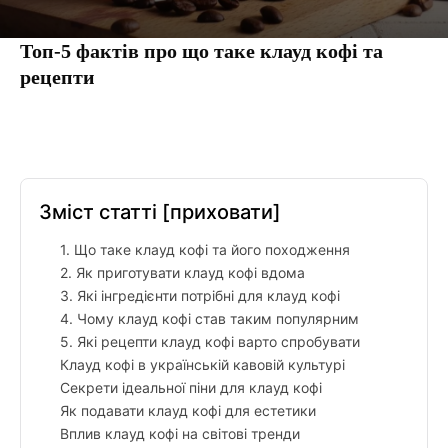
Топ-5 фактів про що таке клауд кофі та
рецепти
Facebook
Twitter
Pinterest
Tumbl
Зміст статті
[приховати]
1. Що таке клауд кофі та його походження
2. Як приготувати клауд кофі вдома
3. Які інгредієнти потрібні для клауд кофі
4. Чому клауд кофі став таким популярним
5. Які рецепти клауд кофі варто спробувати
Клауд кофі в українській кавовій культурі
Секрети ідеальної піни для клауд кофі
Як подавати клауд кофі для естетики
Вплив клауд кофі на світові тренди