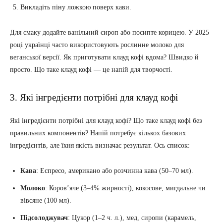
Викладіть піну ложкою поверх кави.
Для смаку додайте ванільний сироп або посипте корицею. У 2025
році українці часто використовують рослинне молоко для
веганської версії. Як приготувати клауд кофі вдома? Швидко й
просто. Що таке клауд кофі — це напій для творчості.
3. Які інгредієнти потрібні для клауд кофі
Які інгредієнти потрібні для клауд кофі? Що таке клауд кофі без
правильних компонентів? Напій потребує кількох базових
інгредієнтів, але їхня якість визначає результат. Ось список:
Кава
: Еспресо, американо або розчинна кава (50–70 мл).
Молоко
: Коров’яче (3–4% жирності), кокосове, мигдальне чи
вівсяне (100 мл).
Підсолоджувач
: Цукор (1–2 ч. л.), мед, сиропи (карамель,