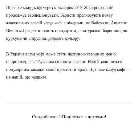
Що таке клауд кофі через кілька років? У 2025 році напій
продовжує еволюціонувати. Баристи прогнозують появу
алкогольних версій клауд кофі з лікерами, як Baileys чи Amaretto.
Веганські рецепти стають стандартом, а натуральні барвники, як
куркума чи спіруліна, додають кольору.
В Україні клауд кофі може стати частиною сезонних меню,
наприклад, із гарбузовим сиропом восени. Напій залишиться
популярним завдяки своїй простоті й красі. Що таке клауд кофі —
це напій, що надихає.
Сподобалось? Поділіться з друзями!