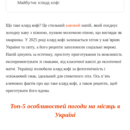
Майбутнє клауд кофі
Що таке клауд кофі? Це стильний
кавовий
напій, який поєднує
холодну каву з ніжною, пухкою молочною піною, що виглядає як
хмаринка. У 2025 році клауд кофі залишається хітом у кав’ярнях
України та світу, а його рецепти заполонили соціальні мережі.
Напій цінують за естетику, простоту приготування та можливість
експериментувати зі смаками, від класичної ванілі до екзотичної
матчі. Українці полюбили клауд кофі за фотогенічність і
освіжаючий смак, ідеальний для спекотного літа. Ось п’ять
ключових фактів про що таке клауд кофі, а також рецепти, щоб
приготувати його вдома.
Топ-5 особливостей погоди на місяць в
Україні