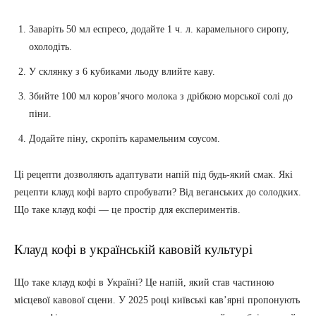
Заваріть 50 мл еспресо, додайте 1 ч. л. карамельного сиропу,
охолодіть.
У склянку з 6 кубиками льоду влийте каву.
Збийте 100 мл коров’ячого молока з дрібкою морської солі до
піни.
Додайте піну, скропіть карамельним соусом.
Ці рецепти дозволяють адаптувати напій під будь-який смак. Які
рецепти клауд кофі варто спробувати? Від веганських до солодких.
Що таке клауд кофі — це простір для експериментів.
Клауд кофі в українській кавовій культурі
Що таке клауд кофі в Україні? Це напій, який став частиною
місцевої кавової сцени. У 2025 році київські кав’ярні пропонують