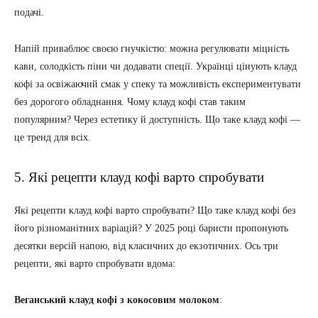
подачі.
Напій приваблює своєю гнучкістю: можна регулювати міцність
кави, солодкість піни чи додавати спеції. Українці цінують клауд
кофі за освіжаючий смак у спеку та можливість експериментувати
без дорогого обладнання. Чому клауд кофі став таким
популярним? Через естетику й доступність. Що таке клауд кофі —
це тренд для всіх.
5. Які рецепти клауд кофі варто спробувати
Які рецепти клауд кофі варто спробувати? Що таке клауд кофі без
його різноманітних варіацій? У 2025 році баристи пропонують
десятки версій напою, від класичних до екзотичних. Ось три
рецепти, які варто спробувати вдома:
Веганський клауд кофі з кокосовим молоком
: