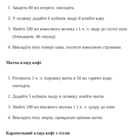
Заваріть 60 мл еспресо, охолодіть.
У склянку додайте 6 кубиків льоду й влийте каву.
Збийте 100 мл кокосового молока з 1 ч. л. меду до густої піни
(блендером, 40 секунд).
Викладіть піну поверх кави, посипте кокосовою стружкою.
Матча-клауд кофі
:
Розчиніть 1 ч. л. порошку матча в 50 мл гарячої води,
охолодіть.
Додайте 5 кубиків льоду в склянку, влийте матча.
Збийте 100 мл вівсяного молока з 1 ч. л. цукру до піни.
Викладіть піну зверху, прикрасьте щіпкою матча.
Карамельний клауд кофі з сіллю
: