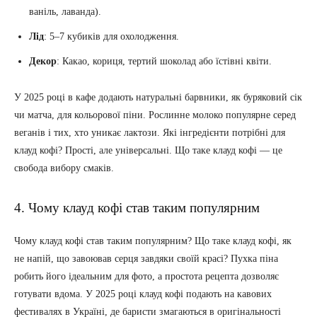
ваніль, лаванда).
Лід
: 5–7 кубиків для охолодження.
Декор
: Какао, кориця, тертий шоколад або їстівні квіти.
У 2025 році в кафе додають натуральні барвники, як буряковий сік
чи матча, для кольорової піни. Рослинне молоко популярне серед
веганів і тих, хто уникає лактози. Які інгредієнти потрібні для
клауд кофі? Прості, але універсальні. Що таке клауд кофі — це
свобода вибору смаків.
4. Чому клауд кофі став таким популярним
Чому клауд кофі став таким популярним? Що таке клауд кофі, як
не напій, що завоював серця завдяки своїй красі? Пухка піна
робить його ідеальним для фото, а простота рецепта дозволяє
готувати вдома. У 2025 році клауд кофі подають на кавових
фестивалях в Україні, де баристи змагаються в оригінальності