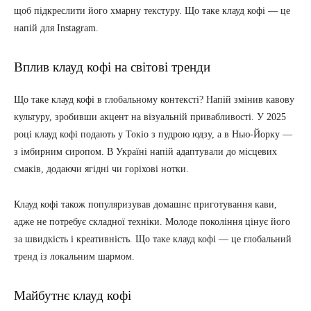
щоб підкреслити його хмарну текстуру. Що таке клауд кофі — це
напій для Instagram.
Вплив клауд кофі на світові тренди
Що таке клауд кофі в глобальному контексті? Напій змінив кавову
культуру, зробивши акцент на візуальній привабливості. У 2025
році клауд кофі подають у Токіо з пудрою юдзу, а в Нью-Йорку —
з імбирним сиропом. В Україні напій адаптували до місцевих
смаків, додаючи ягідні чи горіхові нотки.
Клауд кофі також популяризував домашнє приготування кави,
адже не потребує складної техніки. Молоде покоління цінує його
за швидкість і креативність. Що таке клауд кофі — це глобальний
тренд із локальним шармом.
Майбутнє клауд кофі