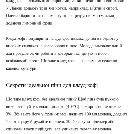
клауд кофі з локальними сиропами, як вишневий чи обліпиховий.
У Львові додають трав’яні нотки, наприклад, м’ятний сироп.
Одеські баристи експериментують із цитрусовими смаками,
додаючи лимонний фреш.
Клауд кофі популярний на фуд-фестивалях, де його подають у
високих склянках із кольоровою піною. Молодь замовляє напій
для прогулянок чи роботи в коворкінгах, цінуючи його
освіжаючий ефект. Що таке клауд кофі — це символ сучасної
кавової культури.
Секрети ідеальної піни для клауд кофі
Що таке клауд кофі без ідеальної піни? Щоб піна була пухкою,
використовуйте холодне молоко (4–6°C) із жирністю не нижче
3%. Збивайте його у френч-пресі: налийте 100 мл молока, додайте
1 ч. л. цукру й рухайте поршень 30–40 секунд. Блендер або
спінювач також підійдуть, але уникайте перегріву молока.