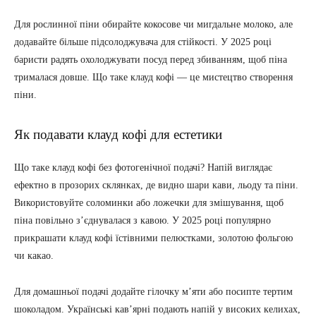
Для рослинної піни обирайте кокосове чи мигдальне молоко, але
додавайте більше підсолоджувача для стійкості. У 2025 році
баристи радять охолоджувати посуд перед збиванням, щоб піна
трималася довше. Що таке клауд кофі — це мистецтво створення
піни.
Як подавати клауд кофі для естетики
Що таке клауд кофі без фотогенічної подачі? Напій виглядає
ефектно в прозорих склянках, де видно шари кави, льоду та піни.
Використовуйте соломинки або ложечки для змішування, щоб
піна повільно з’єднувалася з кавою. У 2025 році популярно
прикрашати клауд кофі їстівними пелюстками, золотою фольгою
чи какао.
Для домашньої подачі додайте гілочку м’яти або посипте тертим
шоколадом. Українські кав’ярні подають напій у високих келихах,