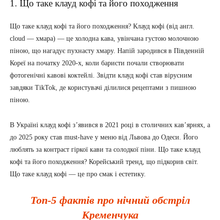
1. Що таке клауд кофі та його походження
Що таке клауд кофі та його походження? Клауд кофі (від англ.
cloud — хмара) — це холодна кава, увінчана густою молочною
піною, що нагадує пухнасту хмару. Напій зародився в Південній
Кореї на початку 2020-х, коли баристи почали створювати
фотогенічні кавові коктейлі. Звідти клауд кофі став вірусним
завдяки TikTok, де користувачі ділилися рецептами з пишною
піною.
В Україні клауд кофі з’явився в 2021 році в столичних кав’ярнях, а
до 2025 року став must-have у меню від Львова до Одеси. Його
люблять за контраст гіркої кави та солодкої піни. Що таке клауд
кофі та його походження? Корейський тренд, що підкорив світ.
Що таке клауд кофі — це про смак і естетику.
Топ-5 фактів про нічний обстріл
Кременчука