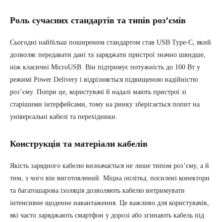
Роль сучасних стандартів та типів роз’ємів
Сьогодні найбільш поширеним стандартом став USB Type-C, який
дозволяє передавати дані та заряджати пристрої значно швидше,
ніж класичні MicroUSB. Він підтримує потужність до 100 Вт у
режимі Power Delivery і відрізняється підвищеною надійністю
роз’єму. Попри це, користувачі й надалі мають пристрої зі
старішими інтерфейсами, тому на ринку зберігається попит на
універсальні кабелі та перехідники.
Конструкція та матеріали кабелів
Якість зарядного кабелю визначається не лише типом роз’єму, а й
тим, з чого він виготовлений. Міцна оплітка, посилені конектори
та багатошарова ізоляція дозволяють кабелю витримувати
інтенсивне щоденне навантаження. Це важливо для користувачів,
які часто заряджають смартфон у дорозі або згинають кабель під