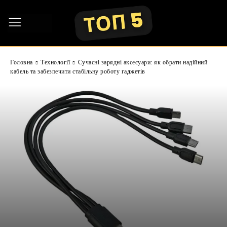
Головна
Технології
Сучасні зарядні аксесуари: як обрати надійний
кабель та забезпечити стабільну роботу гаджетів