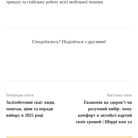
тривалу та стабільну роботу всієї мобільної техніки.
Сподобалось? Поділіться з друзями!
Попередня стаття
Наступна стаття
Залізобетонні сваї: види,
Економія на здоров’ї чи
монтаж, ціни та поради
розумний вибір: чому
вибору в 2025 році
комфорт в автобусі вартий
своїх грошей | Шеррі ком уа