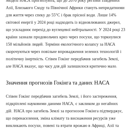
Моделі НАСА прогнозують, що до 2070 року регіони Південної
Азії, Близького Сходу та Північної Африки стануть непридатними
для життя через спеку до 55°C і брак прісної води. Лише 14%
світової енергії у 2024 році надходить із відновлюваних джерел,
що ускладнює перехід до вуглецевої нейтральності. У 2024 році 23
країни зазнали продовольчих криз через посухи, що торкнулися
150 мільйонів людей. Терміни екологічного колапсу за НАСА
скорочуються через повільне впровадження зелених технологій і
політичну інертність. Стівен Гокінг передбачив загибель Землі,
але НАСА вказує, що часу для дій залишилося критично мало.
Значення прогнозів Гокінга та даних НАСА
Стівен Гокінг передбачив загибель Землі, і його застереження,
підкріплені науковими даними НАСА, є закликом до негайних
дій. НАСА про загибель Землі за прогнозом Гокінга підтверджує,
що перенаселення, зміна клімату та виснаження ресурсів уже
викликають посухи, повені та втрати врожаю в Африці, Азії та