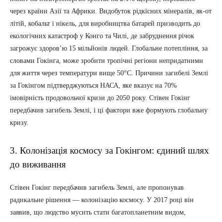
через країни Азії та Африки. Видобуток рідкісних мінералів, як-от
літій, кобальт і нікель, для виробництва батарей призводить до
екологічних катастроф у Конго та Чилі, де забруднення річок
загрожує здоров’ю 15 мільйонів людей. Глобальне потепління, за
словами Гокінга, може зробити тропічні регіони непридатними
для життя через температури вище 50°C. Причини загибелі Землі
за Гокінгом підтверджуються НАСА, яке вказує на 70%
імовірність продовольчої кризи до 2050 року. Стівен Гокінг
передбачив загибель Землі, і ці фактори вже формують глобальну
кризу.
3. Колонізація космосу за Гокінгом: єдиний шлях
до виживання
Стівен Гокінг передбачив загибель Землі, але пропонував
радикальне рішення — колонізацію космосу. У 2017 році він
заявив, що людство мусить стати багатопланетним видом,