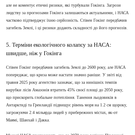
але не коментує етичні ризики, які турбували Гокінга. Загрози
людству за прогнозами Гокінга залишаються актуальними, і НАСА
частково підтверджує їхню серйозність. Стівен Гокінг передбачив
загибель Землі, і ці ризики додають складності до його прогнозів.
5. Терміни екологічного колапсу за НАСА:
швидше, ніж у Гокінга
Стівен Гокінг передбачив загибель Землі до 2600 року, але НАСА
попереджає, що криза може настати значно раніше. У звіті від
травня 2025 року агентство зазначає, що за нинішніх темпів
вирубки лісів Амазонія втратить 45% своєї площі до 2050 року,
що прискорить глобальне потепління. Танення льодовиків в
Антарктиді та Гренландії підвищує рівень моря на 1.2 см щороку,
загрожуючи 2.4 мільярда людей у прибережних містах, як-от
Маямі, Шанхай і Дакка.