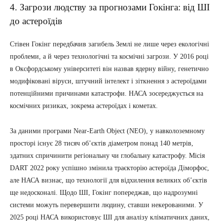
4. Загрози людству за прогнозами Гокінга: від ШІ
до астероїдів
Стівен Гокінг передбачив загибель Землі не лише через екологічні
проблеми, а й через технологічні та космічні загрози. У 2016 році
в Оксфордському університеті він назвав ядерну війну, генетично
модифіковані віруси, штучний інтелект і зіткнення з астероїдами
потенційними причинами катастрофи. НАСА зосереджується на
космічних ризиках, зокрема астероїдах і кометах.
За даними програми Near-Earth Object (NEO), у навколоземному
просторі існує 28 тисяч об’єктів діаметром понад 140 метрів,
здатних спричинити регіональну чи глобальну катастрофу. Місія
DART 2022 року успішно змінила траєкторію астероїда Діморфос,
але НАСА визнає, що технології для відхилення великих об’єктів
ще недосконалі. Щодо ШІ, Гокінг попереджав, що надрозумні
системи можуть перевершити людину, ставши некерованими. У
2025 році НАСА використовує ШІ для аналізу кліматичних даних,