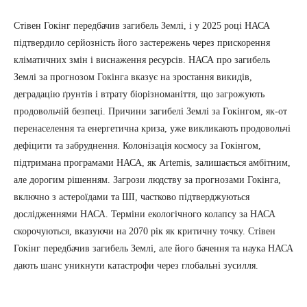
Стівен Гокінг передбачив загибель Землі, і у 2025 році НАСА
підтвердило серйозність його застережень через прискорення
кліматичних змін і виснаження ресурсів. НАСА про загибель
Землі за прогнозом Гокінга вказує на зростання викидів,
деградацію ґрунтів і втрату біорізноманіття, що загрожують
продовольчій безпеці. Причини загибелі Землі за Гокінгом, як-от
перенаселення та енергетична криза, уже викликають продовольчі
дефіцити та забруднення. Колонізація космосу за Гокінгом,
підтримана програмами НАСА, як Artemis, залишається амбітним,
але дорогим рішенням. Загрози людству за прогнозами Гокінга,
включно з астероїдами та ШІ, частково підтверджуються
дослідженнями НАСА. Терміни екологічного колапсу за НАСА
скорочуються, вказуючи на 2070 рік як критичну точку. Стівен
Гокінг передбачив загибель Землі, але його бачення та наука НАСА
дають шанс уникнути катастрофи через глобальні зусилля.