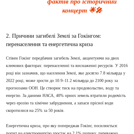
фактів про історичний
концерт 🌟🎤
2. Причини загибелі Землі за Гокінгом:
перенаселення та енергетична криза
Стівен Гокінг передбачив загибель Землі, акцентуючи на двох
ключових факторах: перенаселенні та виснаженні ресурсів. У 2016
році він зазначив, що населення Землі, яке досягло 7.8 мільярда у
2022 році, може зрости до 10.9–11.2 мільярда до 2100 року за
прогнозами ООН. Це створює тиск на продовольство, воду та
енергію. За даними НАСА, 40% орних земель втратили родючість
через ерозію та хімічне забруднення, а запаси прісної води
скоротилися на 25% за 50 років.
Енергетична криза, про яку попереджав Гокінг, посилюється:
попит на електроенергію зростає на 2.1% щороку, переважно