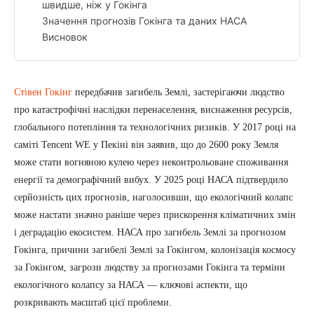
швидше, ніж у Гокінга
Значення прогнозів Гокінга та даних НАСА
Висновок
Стівен Гокінг
передбачив загибель Землі, застерігаючи людство
про катастрофічні наслідки перенаселення, виснаження ресурсів,
глобального потепління та технологічних ризиків. У 2017 році на
саміті Tencent WE у Пекіні він заявив, що до 2600 року Земля
може стати вогняною кулею через неконтрольоване споживання
енергії та демографічний вибух. У 2025 році НАСА підтвердило
серйозність цих прогнозів, наголосивши, що екологічний колапс
може настати значно раніше через прискорення кліматичних змін
і деградацію екосистем. НАСА про загибель Землі за прогнозом
Гокінга, причини загибелі Землі за Гокінгом, колонізація космосу
за Гокінгом, загрози людству за прогнозами Гокінга та терміни
екологічного колапсу за НАСА — ключові аспекти, що
розкривають масштаб цієї проблеми.