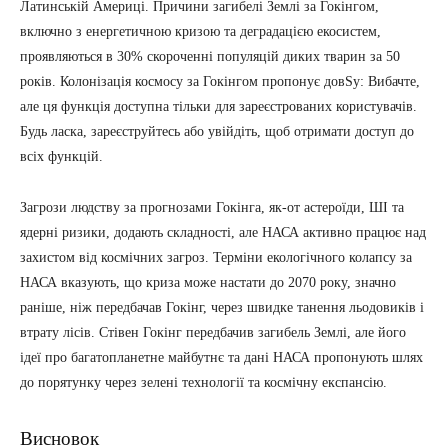
Латинській Америці. Причини загибелі Землі за Гокінгом,
включно з енергетичною кризою та деградацією екосистем,
проявляються в 30% скороченні популяцій диких тварин за 50
років. Колонізація космосу за Гокінгом пропонує довSy: Вибачте,
але ця функція доступна тільки для зареєстрованих користувачів.
Будь ласка, зареєструйтесь або увійдіть, щоб отримати доступ до
всіх функцій.
Загрози людству за прогнозами Гокінга, як-от астероїди, ШІ та
ядерні ризики, додають складності, але НАСА активно працює над
захистом від космічних загроз. Терміни екологічного колапсу за
НАСА вказують, що криза може настати до 2070 року, значно
раніше, ніж передбачав Гокінг, через швидке танення льодовиків і
втрату лісів. Стівен Гокінг передбачив загибель Землі, але його
ідеї про багатопланетне майбутнє та дані НАСА пропонують шлях
до порятунку через зелені технології та космічну експансію.
Висновок