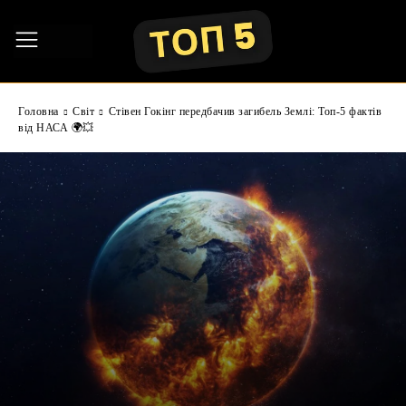
Головна
Світ
Стівен Гокінг передбачив загибель Землі: Топ-5 фактів
від НАСА 🌍💥