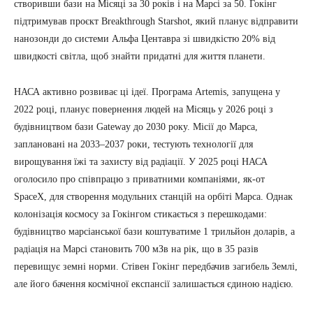
створивши бази на Місяці за 30 років і на Марсі за 50. Гокінг
підтримував проєкт Breakthrough Starshot, який планує відправити
нанозонди до системи Альфа Центавра зі швидкістю 20% від
швидкості світла, щоб знайти придатні для життя планети.
НАСА активно розвиває ці ідеї. Програма Artemis, запущена у
2022 році, планує повернення людей на Місяць у 2026 році з
будівництвом бази Gateway до 2030 року. Місії до Марса,
заплановані на 2033–2037 роки, тестують технології для
вирощування їжі та захисту від радіації. У 2025 році НАСА
оголосило про співпрацю з приватними компаніями, як-от
SpaceX, для створення модульних станцій на орбіті Марса. Однак
колонізація космосу за Гокінгом стикається з перешкодами:
будівництво марсіанської бази коштуватиме 1 трильйон доларів, а
радіація на Марсі становить 700 мЗв на рік, що в 35 разів
перевищує земні норми. Стівен Гокінг передбачив загибель Землі,
але його бачення космічної експансії залишається єдиною надією.