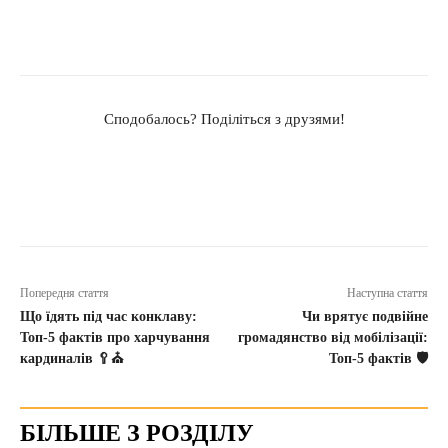
Сподобалось? Поділіться з друзями!
Попередня стаття
Наступна стаття
Що їдять під час конклаву:
Чи врятує подвійне
Топ-5 фактів про харчування
громадянство від мобілізації:
кардиналів 🥄⛪
Топ-5 фактів 🛡️
БІЛЬШЕ З РОЗДІЛУ