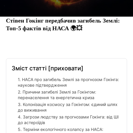
Стівен Гокінг передбачив загибель Землі:
Топ-5 фактів від НАСА 🌍💥
Facebook
Twitter
Pinterest
Tumbl
Зміст статті
[приховати]
1. НАСА про загибель Землі за прогнозом Гокінга:
наукове підтвердження
2. Причини загибелі Землі за Гокінгом:
перенаселення та енергетична криза
3. Колонізація космосу за Гокінгом: єдиний шлях
до виживання
4. Загрози людству за прогнозами Гокінга: від ШІ
до астероїдів
5. Терміни екологічного колапсу за НАСА: