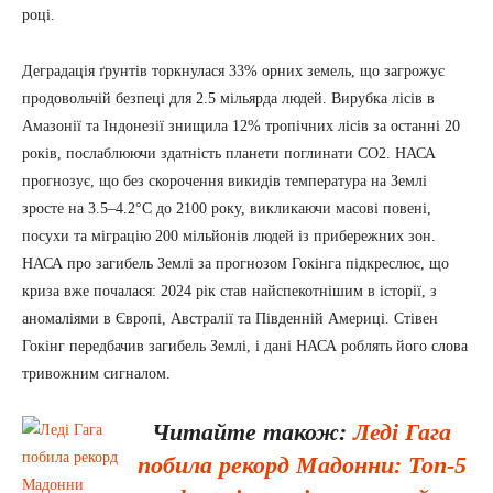
році.
Деградація ґрунтів торкнулася 33% орних земель, що загрожує
продовольчій безпеці для 2.5 мільярда людей. Вирубка лісів в
Амазонії та Індонезії знищила 12% тропічних лісів за останні 20
років, послаблюючи здатність планети поглинати CO2. НАСА
прогнозує, що без скорочення викидів температура на Землі
зросте на 3.5–4.2°C до 2100 року, викликаючи масові повені,
посухи та міграцію 200 мільйонів людей із прибережних зон.
НАСА про загибель Землі за прогнозом Гокінга підкреслює, що
криза вже почалася: 2024 рік став найспекотнішим в історії, з
аномаліями в Європі, Австралії та Південній Америці. Стівен
Гокінг передбачив загибель Землі, і дані НАСА роблять його слова
тривожним сигналом.
Читайте також:
Леді Гага
побила рекорд Мадонни: Топ-5