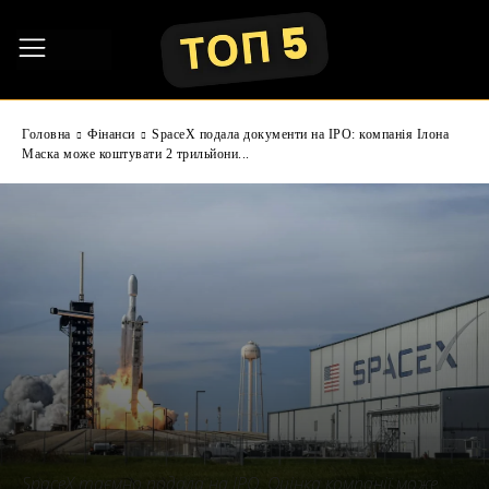
Головна
Фінанси
SpaceX подала документи на IPO: компанія Ілона
Маска може коштувати 2 трильйони...
SpaceX таємно подала на IPO. Оцінка компанії може