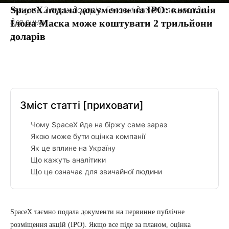
SpaceX подала документи на IPO: компанія
сягнути 2 трлн доларів. Головні деталі та наслідки
для ринку.
Ілона Маска може коштувати 2 трильйони
доларів
Facebook
Twitter
Pinterest
Tumbl
Зміст статті
[приховати]
Чому SpaceX йде на біржу саме зараз
Якою може бути оцінка компанії
Як це вплине на Україну
Що кажуть аналітики
Що це означає для звичайної людини
SpaceX таємно подала документи на первинне публічне
розміщення акцій (IPO). Якщо все піде за планом, оцінка