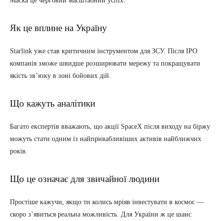
Маска це черговий масштабний успіх.
Як це вплине на Україну
Starlink уже став критичним інструментом для ЗСУ. Після IPO
компанія зможе швидше розширювати мережу та покращувати
якість зв’язку в зоні бойових дій.
Що кажуть аналітики
Багато експертів вважають, що акції SpaceX після виходу на біржу
можуть стати одним із найпривабливіших активів найближчих
років.
Що це означає для звичайної людини
Простіше кажучи, якщо ти колись мріяв інвестувати в космос —
скоро з’явиться реальна можливість. Для України ж це шанс