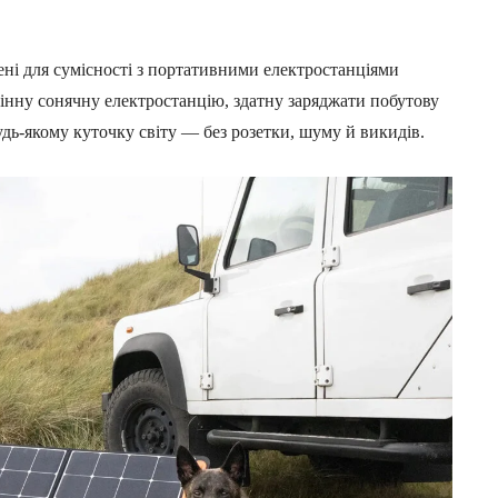
ені для сумісності з портативними електростанціями
цінну сонячну електростанцію, здатну заряджати побутову
удь-якому куточку світу — без розетки, шуму й викидів.