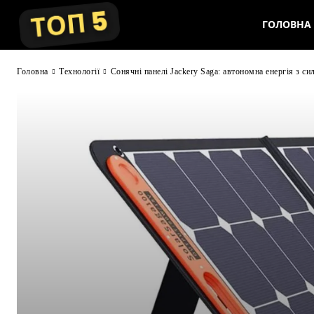
ГОЛОВНА
Головна
Технології
Сонячні панелі Jackery Saga: автономна енергія з с