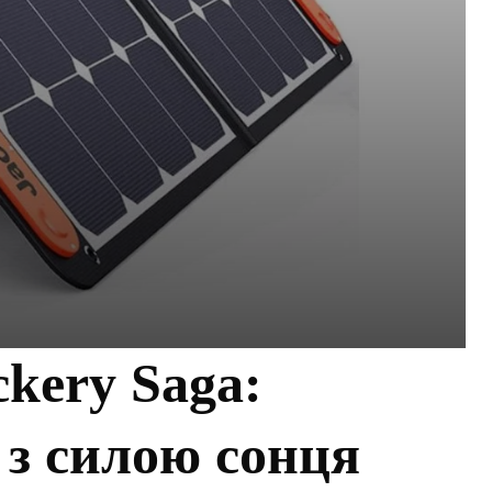
ckery Saga:
 з силою сонця