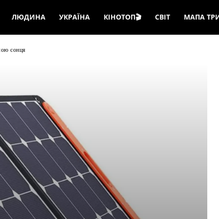
ЛЮДИНА
УКРАЇНА
КІНОТОП🎬
СВІТ
МАПА ТР
илою сонця