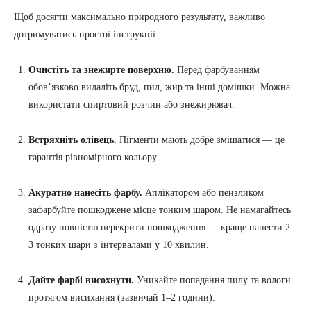
Щоб досягти максимально природного результату, важливо
дотримуватись простої інструкції:
Очистіть та знежирте поверхню.
Перед фарбуванням
обов’язково видаліть бруд, пил, жир та інші домішки. Можна
використати спиртовий розчин або знежирювач.
Встряхніть олівець.
Пігменти мають добре змішатися — це
гарантія рівномірного кольору.
Акуратно нанесіть фарбу.
Аплікатором або пензликом
зафарбуйте пошкоджене місце тонким шаром. Не намагайтесь
одразу повністю перекрити пошкодження — краще нанести 2–
3 тонких шари з інтервалами у 10 хвилин.
Дайте фарбі висохнути.
Уникайте попадання пилу та вологи
протягом висихання (зазвичай 1–2 години).