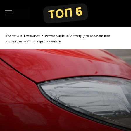
Головна
Технології
Реставраційний олівець для авто: як ним
користуватись і чи варто купувати