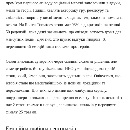
прем’єри першого епізоду соціальні мережі заполонили відгуки,
меми та теорії. Глядачі хвалять акторську гру, режисуру та
сміливість творців у висвітленні складних тем, таких як помста та
втрата. На Rotten Tomatoes сезон має 93% від критиків на основі
50 рецензій, хоча деякі зазначають, що епізоди готують ґрунт для
майбутніх подій. Для тих, хто шукає відгуки глядачів, X
переповнений емоційними постами про героїв.
Сезон викликає суперечки через сміливі сюжетні рішення, але
саме це робить його унікальним. HBO уже підтвердила третій
сезон, який, ймовірно, завершить адаптацію гри. Очікується, що
історія стане ще масштабнішою, із новими локаціями та
персонажами. Для тих, хто цікавиться майбутнім серіалу,
шоураннери натякають на розширення всесвіту. Поки ж останні з
нас 2 сезон тримає в напрузі, залишаючи глядачів у передчутті
фіналу 25 травня.
Емоційна глибина персонажів