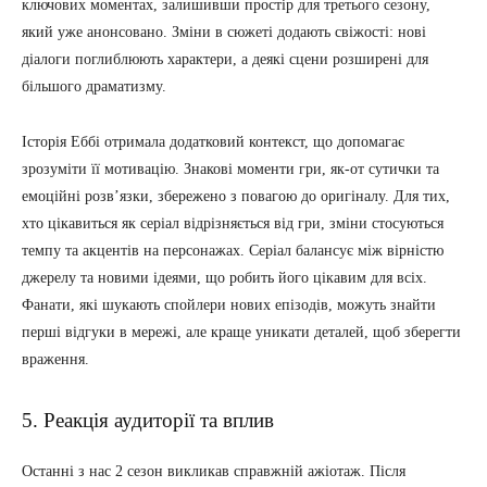
ключових моментах, залишивши простір для третього сезону,
який уже анонсовано. Зміни в сюжеті додають свіжості: нові
діалоги поглиблюють характери, а деякі сцени розширені для
більшого драматизму.
Історія Еббі отримала додатковий контекст, що допомагає
зрозуміти її мотивацію. Знакові моменти гри, як-от сутички та
емоційні розв’язки, збережено з повагою до оригіналу. Для тих,
хто цікавиться як серіал відрізняється від гри, зміни стосуються
темпу та акцентів на персонажах. Серіал балансує між вірністю
джерелу та новими ідеями, що робить його цікавим для всіх.
Фанати, які шукають спойлери нових епізодів, можуть знайти
перші відгуки в мережі, але краще уникати деталей, щоб зберегти
враження.
5. Реакція аудиторії та вплив
Останні з нас 2 сезон викликав справжній ажіотаж. Після