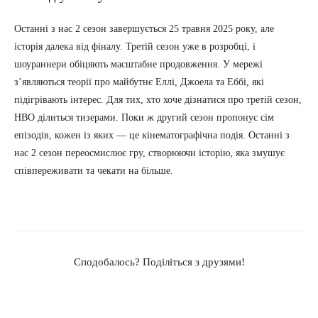
Останні з нас 2 сезон завершується 25 травня 2025 року, але
історія далека від фіналу. Третій сезон уже в розробці, і
шоураннери обіцяють масштабне продовження. У мережі
з’являються теорії про майбутнє Еллі, Джоела та Еббі, які
підігрівають інтерес. Для тих, хто хоче дізнатися про третій сезон,
HBO ділиться тизерами. Поки ж другий сезон пропонує сім
епізодів, кожен із яких — це кінематографічна подія. Останні з
нас 2 сезон переосмислює гру, створюючи історію, яка змушує
співпереживати та чекати на більше.
Сподобалось? Поділіться з друзями!