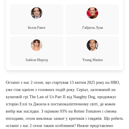
Белла Рамзі
Габріель Луна
Ізабела Мерсед
Young Mazino
Останні з нас 2 сезон, що стартував 13 квітня 2025 року на HBO,
уже став однією з головних подій року. Серіал, заснований на
культовій грі The Last of Us Part II від Naughty Dog, продовжує
історію Еллі та Джоела в постапокаліптичному світі, де кожен
вибір має наслідки. З оцінкою 93% на Rotten Tomatoes і сімома
епізодами, сезон викликає захват у критиків і глядачів. Що робить
останні з нас 2 сезон таким особливим? Нижче представлено