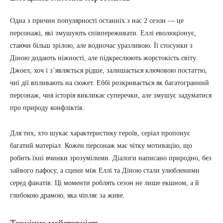
Одна з причин популярності останніх з нас 2 сезон — це
персонажі, які змушують співпереживати. Еллі еволюціонує,
стаючи більш зрілою, але водночас уразливою. Її стосунки з
Діною додають ніжності, але підкреслюють жорстокість світу.
Джоел, хоч і з’являється рідше, залишається ключовою постаттю,
чиї дії впливають на сюжет. Еббі розкривається як багатогранний
персонаж, чия історія викликає суперечки, але змушує задуматися
про природу конфліктів.
Для тих, хто шукає характеристику героїв, серіал пропонує
багатий матеріал. Кожен персонаж має чітку мотивацію, що
робить їхні вчинки зрозумілими. Діалоги написано природно, без
зайвого пафосу, а сцени між Еллі та Діною стали улюбленими
серед фанатів. Ці моменти роблять сезон не лише екшном, а й
глибокою драмою, яка чіпляє за живе.