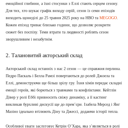
емоційної глибини, а їхні стосунки з Еллі стають серцем сезону.
Для тих, хто шукає графік виходу серій, сезон із семи епізодів
виходить щонеділі до 25 травня 2025 року на HBO та
MEGOGO
.
Кожен епізод триває близько години, що дозволяє розкрити
сюжет без поспіху. Теми втрати та людяності роблять сезон
зворушливим і незабутнім.
2. Талановитий акторський склад
Акторський склад останніх з нас 2 сезон — це справжня перлина.
Педро Паскаль і Белла Рамзі повертаються до ролей Джоела та
Еллі, демонструючи ще більш зрілу гру. Їхня хімія передає складні
емоції героїв, які борються з травмами та конфліктами. Кейтлін
Дівер у ролі Еббі привносить свіжу динаміку, а її кастинг
викликав бурхливі дискусії ще до прем’єри. Ізабела Мерсед і Янг
Мазіно ідеально втілюють Діну та Джессі, додаючи історії тепла.
Особливої уваги заслуговує Кетрін О’Хара, яка з’являється в ролі