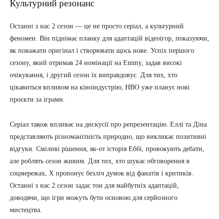
Культурний резонанс
Останні з нас 2 сезон — це не просто серіал, а культурний
феномен. Він піднімає планку для адаптацій відеоігор, показуючи,
як поважати оригінал і створювати щось нове. Успіх першого
сезону, який отримав 24 номінації на Emmy, задав високі
очікування, і другий сезон їх виправдовує. Для тих, хто
цікавиться впливом на кіноіндустрію, HBO уже планує нові
проєкти за іграми.
Серіал також впливає на дискусії про репрезентацію. Еллі та Діна
представляють різноманітність природно, що викликає позитивні
відгуки. Сміливі рішення, як-от історія Еббі, провокують дебати,
але роблять сезон живим. Для тих, хто шукає обговорення в
соцмережах, X пропонує безліч думок від фанатів і критиків.
Останні з нас 2 сезон задає тон для майбутніх адаптацій,
доводячи, що ігри можуть бути основою для серйозного
мистецтва.