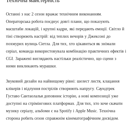
Технічна майстерність
Останні з нас 2 сезон вражає технічним виконанням.
Операторська робота поєднує довгі плани, що показують
масштаби локацій, і крупні кадри, які передають емоції. Світло й
тіні створюють настрій: від теплих вечорів у Джексоні до
похмурих вулиць Сіетла. Для тих, хто цікавиться як знімали
серіал, команда використовувала комбінацію практичних ефектів і
CGI. Заражені виглядають настільки реалістично, що сцени з
ними викликають мурашки.
Звуковий дизайн на найвищому рівні: шелест листя, клацання
клікерів і відлуння пострілів створюють напругу. Саундтрек
Густаво Сантаолалья доповнює історію, а нові композиції уже
доступні на стрімінгових платформах. Для тих, хто хоче скачати
музику серіалу, альбоми є на Spotify і Apple Music. Технічна
сторона робить сезон справжнім кінематографічним досвідом.