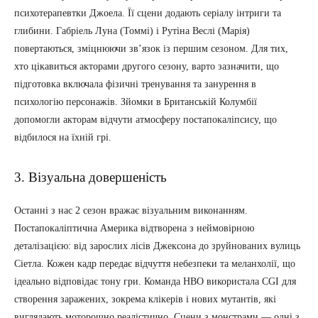
психотерапевтки Джоела. Її сцени додають серіалу інтриги та
глибини. Габріель Луна (Томмі) і Рутіна Веслі (Марія)
повертаються, зміцнюючи зв’язок із першим сезоном. Для тих,
хто цікавиться акторами другого сезону, варто зазначити, що
підготовка включала фізичні тренування та занурення в
психологію персонажів. Зйомки в Британській Колумбії
допомогли акторам відчути атмосферу постапокаліпсису, що
відбилося на їхній грі.
3. Візуальна довершеність
Останні з нас 2 сезон вражає візуальним виконанням.
Постапокаліптична Америка відтворена з неймовірною
деталізацією: від зарослих лісів Джексона до зруйнованих вулиць
Сіетла. Кожен кадр передає відчуття небезпеки та меланхолії, що
ідеально відповідає тону гри. Команда HBO використала CGI для
створення заражених, зокрема клікерів і нових мутантів, які
виглядають моторошно реалістично. Сцени з монстрами — одні з