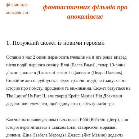
фантастичних фільмів про
апокаліпсис
1. Потужний сюжет із новими героями
Останні з нас 2 сезон переносить глядачів на п’ять років вперед
після подій першого сезону. Еллі (Белла Рамзі), тепер 19-річна
дівчина, живе в Джексоні разом із Джоелом (Педро Паскаль).
Спокійне життя руйнується через трагічні події, які запускають
історію про помсту, прощення та виживання. Сюжет базується на
The Last of Us Part II, але творці Крейг Мезін і Ніл Дракманн
додали нові елементи, щоб здивувати навіть фанатів гри.
Ключовим нововведенням стала поява Еббі (Кейтлін Дівер), чия
історія переплітається з шляхом Еллі, створюючи моральні
дилеми. Діна (Ізабела Мерсед) і Джессі (Янг Мазіно) додають