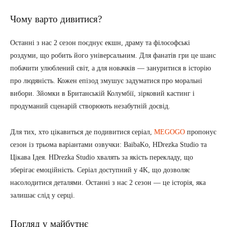
Чому варто дивитися?
Останні з нас 2 сезон поєднує екшн, драму та філософські
роздуми, що робить його універсальним. Для фанатів гри це шанс
побачити улюблений світ, а для новачків — зануритися в історію
про людяність. Кожен епізод змушує задуматися про моральні
вибори. Зйомки в Британській Колумбії, зірковий кастинг і
продуманий сценарій створюють незабутній досвід.
Для тих, хто цікавиться де подивитися серіал,
MEGOGO
пропонує
сезон із трьома варіантами озвучки: BaibaKo, HDrezka Studio та
Цікава Ідея. HDrezka Studio хвалять за якість перекладу, що
зберігає емоційність. Серіал доступний у 4K, що дозволяє
насолодитися деталями. Останні з нас 2 сезон — це історія, яка
залишає слід у серці.
Погляд у майбутнє