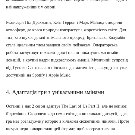
найнапруженіших у сезоні.
Режисери Ніл Дракманн, Кейт Геррон і Марк Майлод створили
атмосферу, де краса природи контрастує з жорстокістю світу. Для
тих, хто шукає деталі знімального процесу, Британська Колумбія
стала ідеальним тлом завдяки своїм пейзажам. Операторська
робота заслуговує похвали: довгі плани показують масштаби
локацій, а крупні кадри підкреслюють емоції. Музичний супровід
від Густаво Сантаолалья підсилює драматичність, а саундтрек уже
доступний на Spotify і Apple Music.
4. Адаптація гри з унікальними змінами
Останні з нас 2 сезон адаптує The Last of Us Part II, але не копіює
її дослівно. Скорочення до семи епізодів викликало дискусії, адже
гра має розгалужену історію з кількома сюжетними лініями. Проте
шоураннери використали цей формат, щоб зосередитися на