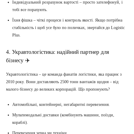
Індивідуальний розрахунок вартості – просто зателефонуй, і
тобі все порахують.
Їхня фішка – чіткі процеси і контроль якості. Якщо потрібна
стабільність і щоб усе було по поличках, звертайся до Logistic
Plus.
4. Укравтологістика: надійний партнер для
бізнесу ✈️
Укравтологістика – це команда фанатів логістики, яка працює з
2010 року. Вони доставляють 2500 тонн вантажів щодня – від
малого бізнесу до великих корпорацій. Що пропонують?
Автомобільні, контейнерні, негабаритні перевезення.
Мультимодальні доставки (комбінують машини, поїзди,
кораблі).
Перевезення зерна чи техніки.