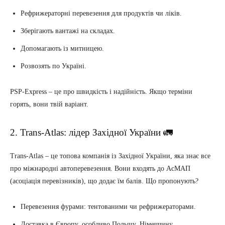
Рефрижераторні перевезення для продуктів чи ліків.
Зберігають вантажі на складах.
Допомагають із митницею.
Розвозять по Україні.
PSP-Express – це про швидкість і надійність. Якщо терміни
горять, вони твій варіант.
2. Trans-Atlas: лідер Західної України 🚛
Trans-Atlas – це топова компанія із Західної України, яка знає все
про міжнародні автоперевезення. Вони входять до АсМАП
(асоціація перевізників), що додає їм балів. Що пропонують?
Перевезення фурами: тентованими чи рефрижераторами.
Доставка в Європу, особливо Польщу, Німеччину.