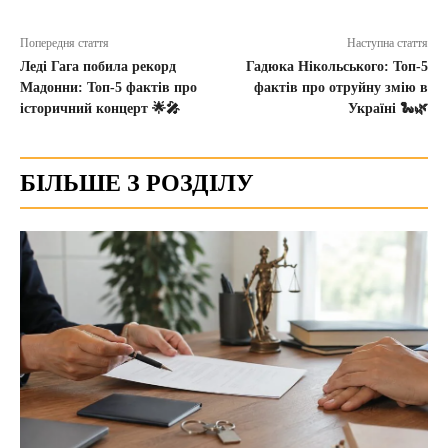
Попередня стаття
Наступна стаття
Леді Гага побила рекорд
Гадюка Нікольського: Топ-5
Мадонни: Топ-5 фактів про
фактів про отруйну змію в
історичний концерт 🌟🎤
Україні 🐍🌿
БІЛЬШЕ З РОЗДІЛУ