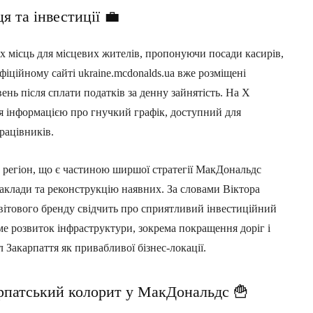
я та інвестиції 💼
 місць для місцевих жителів, пропонуючи посади касирів,
 офіційному сайті ukraine.mcdonalds.ua вже розміщені
вень після сплати податків за денну зайнятість. На X
я інформацією про гнучкий графік, доступний для
рацівників.
в регіон, що є частиною ширшої стратегії МакДональдс
 заклади та реконструкцію наявних. За словами Віктора
вітового бренду свідчить про сприятливий інвестиційний
е розвиток інфраструктури, зокрема покращення доріг і
 Закарпаття як привабливої бізнес-локації.
арпатський колорит у МакДональдс 🍟