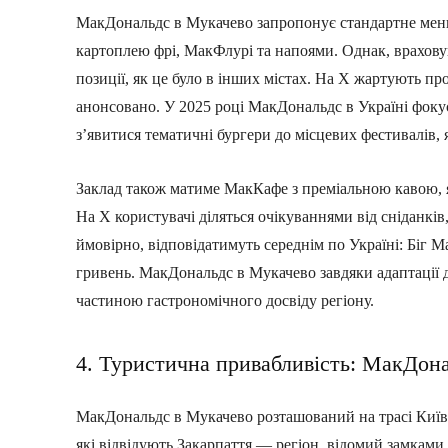
МакДональдс в Мукачево запропонує стандартне меню 
картоплею фрі, МакФлурі та напоями. Однак, враховую
позиції, як це було в інших містах. На X жартують п
анонсовано. У 2025 році МакДональдс в Україні фоку
з’явитися тематичні бургери до місцевих фестивалів,
Заклад також матиме МакКафе з преміальною кавою, я
На X користувачі діляться очікуваннями від сніданків
ймовірно, відповідатимуть середнім по Україні: Біг 
гривень. МакДональдс в Мукачево завдяки адаптації д
частиною гастрономічного досвіду регіону.
4. Туристична привабливість: МакДона
МакДональдс в Мукачево розташований на трасі Київ-
які відвідують Закарпаття — регіон, відомий замками