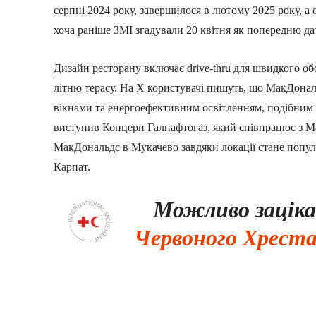
серпні 2024 року, завершилося в лютому 2025 року, а 
хоча раніше ЗМІ згадували 20 квітня як попередню да
Дизайн ресторану включає drive-thru для швидкого обс
літню терасу. На X користувачі пишуть, що МакДона
вікнами та енергоефективним освітленням, подібним 
виступив Концерн Галнафтогаз, який співпрацює з Ма
МакДональдс в Мукачево завдяки локації стане попу
Карпат.
Можливо зацік
Червоного Хреста: