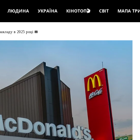
ЛЮДИНА
УКРАЇНА
КІНОТОП🎬
СВІТ
МАПА ТР
акладу в 2025 році 🍔