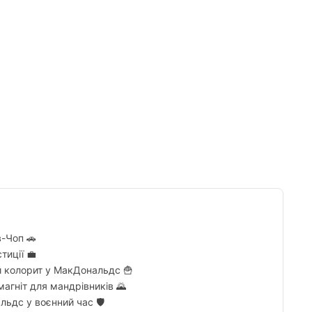
Tumblr
в-Чоп 🚗
тиції 💼
й колорит у МакДональдс 🍟
агніт для мандрівників 🌄
льдс у воєнний час 🛡️