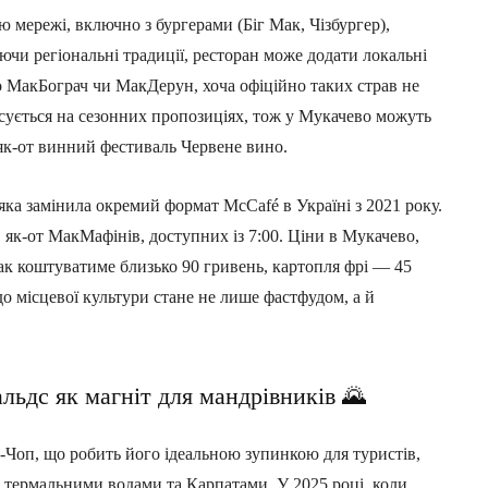
мережі, включно з бургерами (Біг Мак, Чізбургер),
чи регіональні традиції, ресторан може додати локальні
ро МакБограч чи МакДерун, хоча офіційно таких страв не
сується на сезонних пропозиціях, тож у Мукачево можуть
 як-от винний фестиваль Червене вино.
ка замінила окремий формат McCafé в Україні з 2021 року.
, як-от МакМафінів, доступних із 7:00. Ціни в Мукачево,
Мак коштуватиме близько 90 гривень, картопля фрі — 45
о місцевої культури стане не лише фастфудом, а й
льдс як магніт для мандрівників 🌄
Чоп, що робить його ідеальною зупинкою для туристів,
, термальними водами та Карпатами. У 2025 році, коли