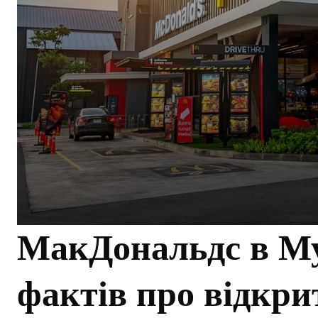
МакДональдс в Му
фактів про відкри