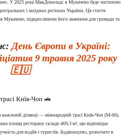
ізнес. У 2025 році МакДональдс в Мукачево буде частиною
центральних і західних регіонах України. Ця стаття
 в Мукачево, підкреслюючи його значення для громади та
ож:
День Європи в Україні:
ніціатив 9 травня 2025 року
🇪🇺
трасі Київ-Чоп 🚗
 важливій ділянці — міжнародній трасі Київ-Чоп (М-06),
на площа ресторану складе 469,3 м², що відповідає
чність для водіїв і туристів. Будівництво, розпочате в