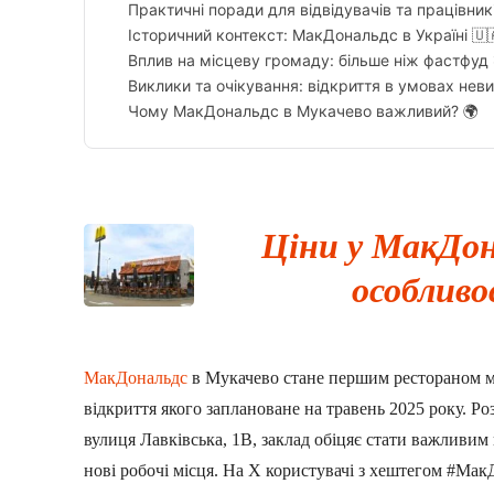
Практичні поради для відвідувачів та працівник
Історичний контекст: МакДональдс в Україні 🇺
Вплив на місцеву громаду: більше ніж фастфуд 
Виклики та очікування: відкриття в умовах неви
Чому МакДональдс в Мукачево важливий? 🌍
Ціни у МакДон
особливо
МакДональдс
в Мукачево стане першим рестораном ме
відкриття якого заплановане на травень 2025 року. 
вулиця Лавківська, 1В, заклад обіцяє стати важливим
нові робочі місця. На X користувачі з хештегом #Ма