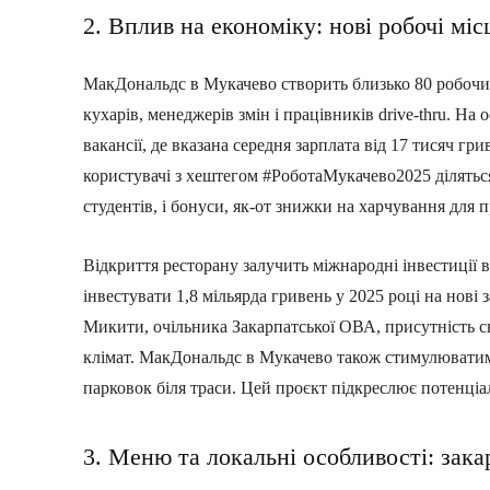
2. Вплив на економіку: нові робочі місц
МакДональдс в Мукачево створить близько 80 робочих
кухарів, менеджерів змін і працівників drive-thru. На
вакансії, де вказана середня зарплата від 17 тисяч гри
користувачі з хештегом #РоботаМукачево2025 ділятьс
студентів, і бонуси, як-от знижки на харчування для п
Відкриття ресторану залучить міжнародні інвестиції 
інвестувати 1,8 мільярда гривень у 2025 році на нові
Микити, очільника Закарпатської ОВА, присутність с
клімат. МакДональдс в Мукачево також стимулюватим
парковок біля траси. Цей проєкт підкреслює потенціал
3. Меню та локальні особливості: зак