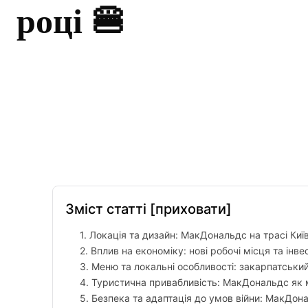
році 🍔
Facebook
Twitter
Pinterest
Зміст статті
[приховати]
1. Локація та дизайн: МакДональдс на трасі Киї
2. Вплив на економіку: нові робочі місця та інвес
3. Меню та локальні особливості: закарпатськи
4. Туристична привабливість: МакДональдс як м
5. Безпека та адаптація до умов війни: МакДона