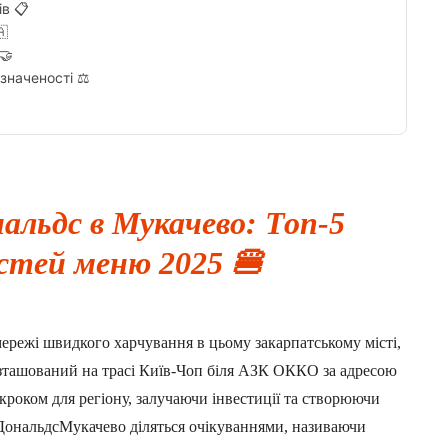
ів 📋
🇦
🤝
значеності ⚖️
альдс в Мукачево: Топ-5
стей меню 2025 🍔
режі швидкого харчування в цьому закарпатському місті,
Розташований на трасі Київ-Чоп біля АЗК ОККО за адресою
 кроком для регіону, залучаючи інвестиції та створюючи
кДональдсМукачево діляться очікуваннями, називаючи