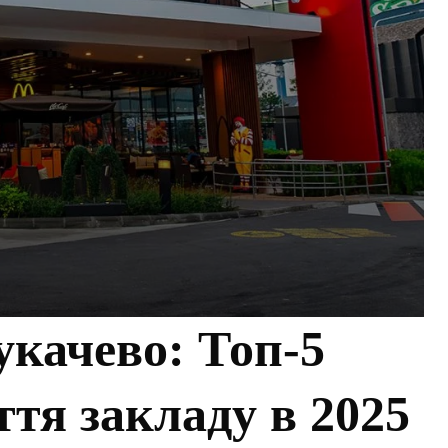
качево: Топ-5
ття закладу в 2025