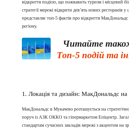
відкриття подією, що пожвавить туризм і місцевий б
стратегії мережі відкрити дев’ять нових ресторанів у 
представляє топ-5 фактів про відкриття МакДональдс
регіону.
Читайте так
Топ-5 подій та і
1. Локація та дизайн: МакДональдс на 
МакДональдс в Мукачево розташується на стратегічно
поруч із АЗК ОККО та гіпермаркетом Епіцентр. Загаль
стандартам сучасних закладів мережі з акцентом на зру