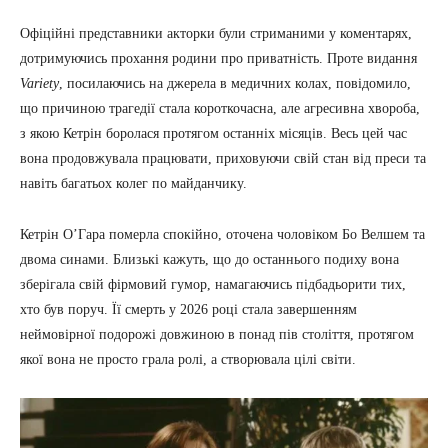
Офіційні представники акторки були стриманими у коментарях,
дотримуючись прохання родини про приватність. Проте видання
Variety
, посилаючись на джерела в медичних колах, повідомило,
що причиною трагедії стала короткочасна, але агресивна хвороба,
з якою Кетрін боролася протягом останніх місяців. Весь цей час
вона продовжувала працювати, приховуючи свій стан від преси та
навіть багатьох колег по майданчику.
Кетрін О’Гара померла спокійно, оточена чоловіком Бо Велшем та
двома синами. Близькі кажуть, що до останнього подиху вона
зберігала свій фірмовий гумор, намагаючись підбадьорити тих,
хто був поруч. Її смерть у 2026 році стала завершенням
неймовірної подорожі довжиною в понад пів століття, протягом
якої вона не просто грала ролі, а створювала цілі світи.