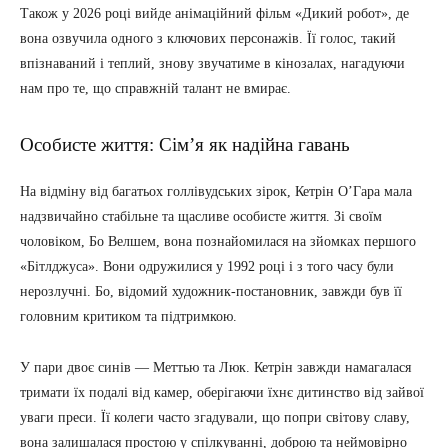
Також у 2026 році вийде анімаційний фільм «Дикий робот», де
вона озвучила одного з ключових персонажів. Її голос, такий
впізнаваний і теплий, знову звучатиме в кінозалах, нагадуючи
нам про те, що справжній талант не вмирає.
Особисте життя: Сім’я як надійна гавань
На відміну від багатьох голлівудських зірок, Кетрін О’Гара мала
надзвичайно стабільне та щасливе особисте життя. Зі своїм
чоловіком, Бо Велшем, вона познайомилася на зйомках першого
«Бітлджуса». Вони одружилися у 1992 році і з того часу були
нерозлучні. Бо, відомий художник-постановник, завжди був її
головним критиком та підтримкою.
У пари двоє синів — Меттью та Люк. Кетрін завжди намагалася
тримати їх подалі від камер, оберігаючи їхнє дитинство від зайвої
уваги преси. Її колеги часто згадували, що попри світову славу,
вона залишалася простою у спілкуванні, доброю та неймовірно