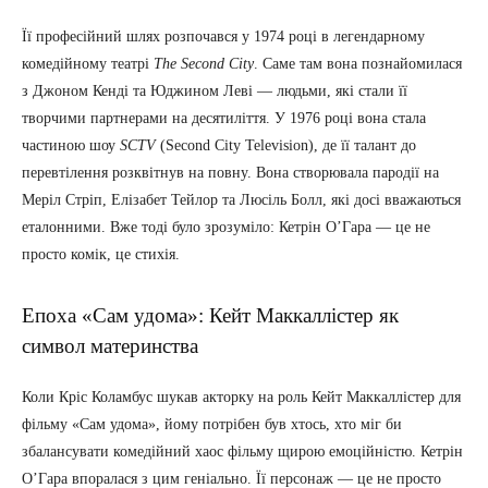
Її професійний шлях розпочався у 1974 році в легендарному
комедійному театрі
The Second City
. Саме там вона познайомилася
з Джоном Кенді та Юджином Леві — людьми, які стали її
творчими партнерами на десятиліття. У 1976 році вона стала
частиною шоу
SCTV
(Second City Television), де її талант до
перевтілення розквітнув на повну. Вона створювала пародії на
Меріл Стріп, Елізабет Тейлор та Люсіль Болл, які досі вважаються
еталонними. Вже тоді було зрозуміло: Кетрін О’Гара — це не
просто комік, це стихія.
Епоха «Сам удома»: Кейт Маккаллістер як
символ материнства
Коли Кріс Коламбус шукав акторку на роль Кейт Маккаллістер для
фільму «Сам удома», йому потрібен був хтось, хто міг би
збалансувати комедійний хаос фільму щирою емоційністю. Кетрін
О’Гара впоралася з цим геніально. Її персонаж — це не просто