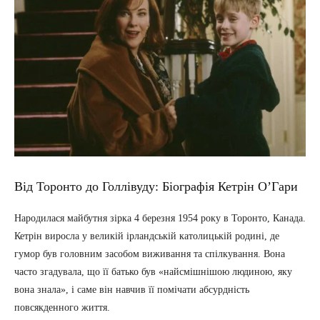
Від Торонто до Голлівуду: Біографія Кетрін О’Гари
Народилася майбутня зірка 4 березня 1954 року в Торонто, Канада.
Кетрін виросла у великій ірландській католицькій родині, де
гумор був головним засобом виживання та спілкування. Вона
часто згадувала, що її батько був «найсмішнішою людиною, яку
вона знала», і саме він навчив її помічати абсурдність
повсякденного життя.