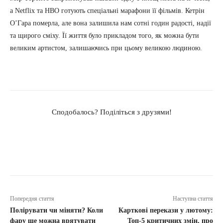
а Netflix та HBO готують спеціальні марафони її фільмів. Кетрін
О’Гара померла, але вона залишила нам сотні годин радості, надії
та щирого сміху. Її життя було прикладом того, як можна бути
великим артистом, залишаючись при цьому великою людиною.
Сподобалось? Поділіться з друзями!
Попередня стаття
Наступна стаття
Полірувати чи міняти? Коли
Карткові перекази у лютому:
фару ще можна врятувати
Топ-5 критичних змін, про