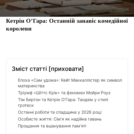
Кетрін О’Гара: Останній занавіс комедійної
королеви
Facebook
Twitter
Pinterest
Tumbl
Зміст статті
[приховати]
Епоха «Сам удома»: Кейт Маккаллістер як символ
материнства
Тріумф «Шіттс Крік» та феномен Мойри Роуз
Тім Бертон та Кетрін О’Гара: Тандем у стилі
гротеск
Останні роботи та спадщина у 2026 році
Особисте життя: Сім’я як надійна гавань
Прощання та вшанування пам’яті