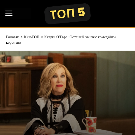
Головна
КіноТОП
Кетрін О'Гара: Останній занавіс комедійної
королеви