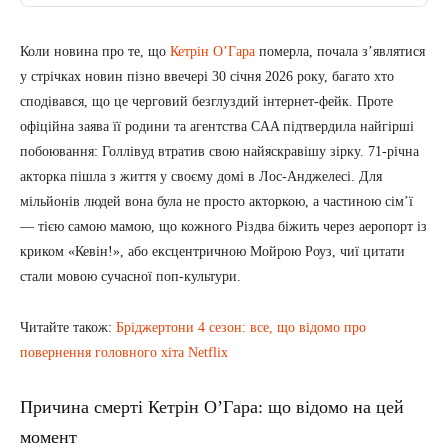
Коли новина про те, що
Кетрін О’Гара
померла, почала з’являтися
у стрічках новин пізно ввечері 30 січня 2026 року, багато хто
сподівався, що це черговий безглуздий інтернет-фейк. Проте
офіційна заява її родини та агентства CAA підтвердила найгірші
побоювання: Голлівуд втратив свою найяскравішу зірку. 71-річна
акторка пішла з життя у своєму домі в Лос-Анджелесі. Для
мільйонів людей вона була не просто акторкою, а частиною сім’ї
— тією самою мамою, що кожного Різдва біжить через аеропорт із
криком «Кевін!», або ексцентричною Мойрою Роуз, чиї цитати
стали мовою сучасної поп-культури.
Читайте також:
Бріджертони 4 сезон: все, що відомо про
повернення головного хіта Netflix
Причина смерті Кетрін О’Гара: що відомо на цей
момент