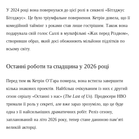
У 2024 році вона повернулася до цієї ролі в сиквелі «Бітлджус
Бітлджус». Це було тріумфальне повернення. Кетрін довела, що її
комедійний таймінг з роками став лише гострішим. Також вона
подарувала свій голос Саллі в мультфільмі «Жах перед Різдвом»,
створивши образ, який досі обожнюють мільйони підлітків по
всьому світу.
Останні роботи та спадщина у 2026 році
Перед тим як Кетрін О’Гара померла, вона встигла завершити
кілька знакових проектів. Найбільш очікуваним із них є другий
сезон серіалу «Останні з нас» (
The Last of Us
). Продюсери HBO
тримали її роль у секреті, але вже зараз зрозуміло, що це буде
одна з її найсильніших драматичних робіт. Реліз сезону,
запланований на літо 2026 року, тепер стане даниною пам’яті
великій акторці.