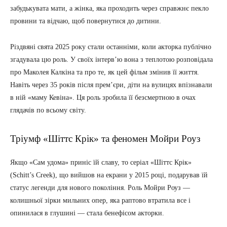
забудькувата мати, а жінка, яка проходить через справжнє пекло
провини та відчаю, щоб повернутися до дитини.
Різдвяні свята 2025 року стали останніми, коли акторка публічно
згадувала цю роль. У своїх інтерв’ю вона з теплотою розповідала
про Маколея Калкіна та про те, як цей фільм змінив її життя.
Навіть через 35 років після прем’єри, діти на вулицях впізнавали
в ній «маму Кевіна». Ця роль зробила її безсмертною в очах
глядачів по всьому світу.
Тріумф «Шіттс Крік» та феномен Мойри Роуз
Якщо «Сам удома» приніс їй славу, то серіал «Шіттс Крік»
(Schitt’s Creek), що вийшов на екрани у 2015 році, подарував їй
статус легенди для нового покоління. Роль Мойри Роуз —
колишньої зірки мильних опер, яка раптово втратила все і
опинилася в глушині — стала бенефісом акторки.