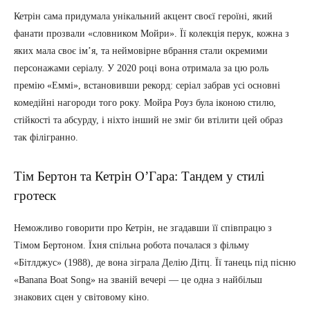
Кетрін сама придумала унікальний акцент своєї героїні, який
фанати прозвали «словником Мойри». Її колекція перук, кожна з
яких мала своє ім’я, та неймовірне вбрання стали окремими
персонажами серіалу. У 2020 році вона отримала за цю роль
премію «Еммі», встановивши рекорд: серіал забрав усі основні
комедійні нагороди того року. Мойра Роуз була іконою стилю,
стійкості та абсурду, і ніхто інший не зміг би втілити цей образ
так філігранно.
Тім Бертон та Кетрін О’Гара: Тандем у стилі
гротеск
Неможливо говорити про Кетрін, не згадавши її співпрацю з
Тімом Бертоном. Їхня спільна робота почалася з фільму
«Бітлджус» (1988), де вона зіграла Делію Дітц. Її танець під пісню
«Banana Boat Song» на званій вечері — це одна з найбільш
знакових сцен у світовому кіно.