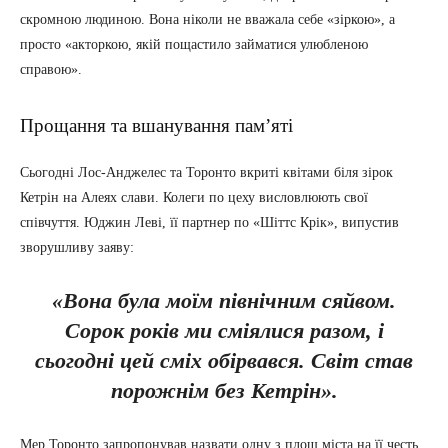
скромною людиною. Вона ніколи не вважала себе «зіркою», а
просто «акторкою, якій пощастило займатися улюбленою
справою».
Прощання та вшанування пам’яті
Сьогодні Лос-Анджелес та Торонто вкриті квітами біля зірок
Кетрін на Алеях слави. Колеги по цеху висловлюють свої
співчуття. Юджин Леві, її партнер по «Шіттс Крік», випустив
зворушливу заяву:
«Вона була моїм північним сяйвом.
Сорок років ми сміялися разом, і
сьогодні цей сміх обірвався. Світ став
порожнім без Кетрін».
Мер Торонто запропонував назвати одну з площ міста на її честь,