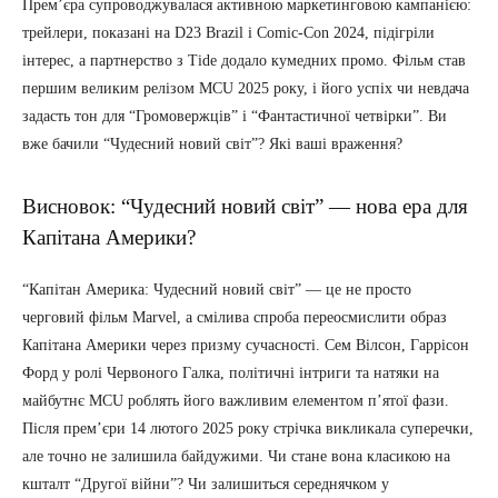
Прем’єра супроводжувалася активною маркетинговою кампанією:
трейлери, показані на D23 Brazil і Comic-Con 2024, підігріли
інтерес, а партнерство з Tide додало кумедних промо. Фільм став
першим великим релізом MCU 2025 року, і його успіх чи невдача
задасть тон для “Громовержців” і “Фантастичної четвірки”. Ви
вже бачили “Чудесний новий світ”? Які ваші враження?
Висновок: “Чудесний новий світ” — нова ера для
Капітана Америки?
“Капітан Америка: Чудесний новий світ” — це не просто
черговий фільм Marvel, а смілива спроба переосмислити образ
Капітана Америки через призму сучасності. Сем Вілсон, Гаррісон
Форд у ролі Червоного Галка, політичні інтриги та натяки на
майбутнє MCU роблять його важливим елементом п’ятої фази.
Після прем’єри 14 лютого 2025 року стрічка викликала суперечки,
але точно не залишила байдужими. Чи стане вона класикою на
кшталт “Другої війни”? Чи залишиться середнячком у