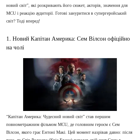
новий світ”, які розкривають його сюжет, акторів, значення для
MCU і реакцію аудиторії. Готові зануритися в супергеройський
світ? Тоді вперед!
1. Новий Капітан Америка: Сем Вілсон офіційно
на чолі
“Капітан Америка: Чудесний новий світ” став першим
повнометражним фільмом MCU, де головним героєм є Сем
Вілсон, якого грає Ентоні Макі. Цей момент назрівав давно: після