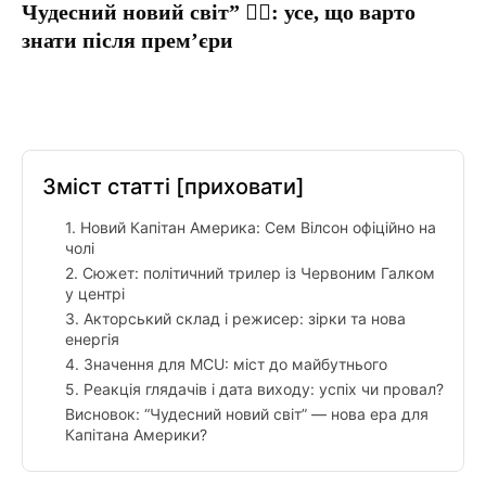
Чудесний новий світ” 🦸‍♂️: усе, що варто
знати після прем’єри
Facebook
Twitter
Pinterest
Tumblr
Зміст статті
[приховати]
1. Новий Капітан Америка: Сем Вілсон офіційно на
чолі
2. Сюжет: політичний трилер із Червоним Галком
у центрі
3. Акторський склад і режисер: зірки та нова
енергія
4. Значення для MCU: міст до майбутнього
5. Реакція глядачів і дата виходу: успіх чи провал?
Висновок: “Чудесний новий світ” — нова ера для
Капітана Америки?