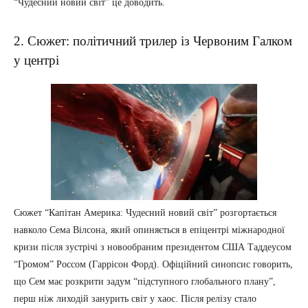
“Чудесний новий світ” це доводить.
2. Сюжет: політичний трилер із Червоним Галком
у центрі
Сюжет “Капітан Америка: Чудесний новий світ” розгортається
навколо Сема Вілсона, який опиняється в епіцентрі міжнародної
кризи після зустрічі з новообраним президентом США Таддеусом
“Громом” Россом (Гаррісон Форд). Офіційний синопсис говорить,
що Сем має розкрити задум “підступного глобального плану”,
перш ніж лиходій занурить світ у хаос. Після релізу стало