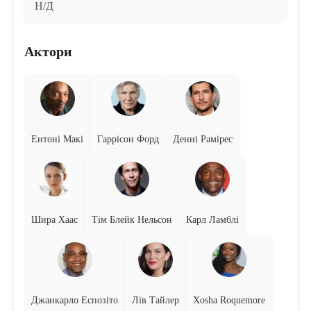
Н/Д
Актори
Ентоні Макі
Гаррісон Форд
Денні Рамірес
Шира Хаас
Тім Блейк Нельсон
Карл Ламблі
Джанкарло Еспозіто
Лів Тайлер
Xosha Roquemore