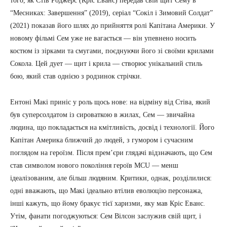
того, як Стів Роджерс (Кріс Еванс) передав свій щит Сему в
“Месниках: Завершення” (2019), серіал “Сокіл і Зимовий Солдат”
(2021) показав його шлях до прийняття ролі Капітана Америки. У
новому фільмі Сем уже не вагається — він упевнено носить
костюм із зірками та смугами, поєднуючи його зі своїми крилами
Сокола. Цей дует — щит і крила — створює унікальний стиль
бою, який став однією з родзинок стрічки.
Ентоні Макі приніс у роль щось нове: на відміну від Стіва, який
був суперсолдатом із сироваткою в жилах, Сем — звичайна
людина, що покладається на кмітливість, досвід і технології. Його
Капітан Америка ближчий до людей, з гумором і сучасним
поглядом на героїзм. Після прем’єри глядачі відзначають, що Сем
став символом нового покоління героїв MCU — менш
ідеалізованим, але більш людяним. Критики, однак, розділилися:
одні вважають, що Макі ідеально втілив еволюцію персонажа,
інші кажуть, що йому бракує тієї харизми, яку мав Кріс Еванс.
Утім, фанати погоджуються: Сем Вілсон заслужив свій щит, і