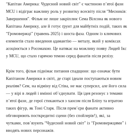
“Капітан Америка: Чудесний новий світ” є частиною п’ятої фази
MCU і відіграє важливу роль у розвитку всесвіту після “Месників:
Завершення”. Фільм не лише закріплює Сема Вілсона як нового
Капітана Америку, але й готує ґрунт для майбутніх подій, таких як
“Громовержці” (травень 2025) і шоста фаза. Одним із ключових
елементів стало введення адамантію — металу, який у коміксах
асоціюється з Росомахою. Це натякає на можливу появу Людей Ікс
у MCU, що стало гарячою темою серед фанатів після релізу.
Крім того, фільм піднімає питання спадщини: що означає бути
Капітаном Америки в світі, де старі ідеали поступаються новим
реаліям? Сем, на відміну від Стіва, не має суперсил, але його сила
— у вірі в людей і вмінні об’єднувати. Ця ідея резонує з темами
п’ятої фази, де герої стикаються з хаосом після Бліпу та втратою
таких фігур, як Тоні Старк. Після прем’єри фанати активно
обговорюють посткредитні сцени (без спойлерів!), які, за
чутками, пов’язують “Чудесний новий світ” із “Громовержцями” і
вводять нових персонажів.