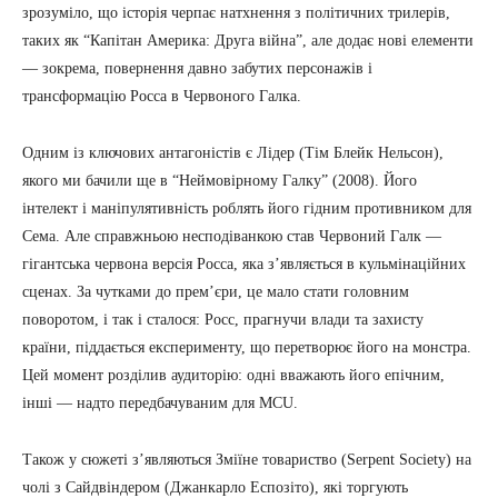
зрозуміло, що історія черпає натхнення з політичних трилерів,
таких як “Капітан Америка: Друга війна”, але додає нові елементи
— зокрема, повернення давно забутих персонажів і
трансформацію Росса в Червоного Галка.
Одним із ключових антагоністів є Лідер (Тім Блейк Нельсон),
якого ми бачили ще в “Неймовірному Галку” (2008). Його
інтелект і маніпулятивність роблять його гідним противником для
Сема. Але справжньою несподіванкою став Червоний Галк —
гігантська червона версія Росса, яка з’являється в кульмінаційних
сценах. За чутками до прем’єри, це мало стати головним
поворотом, і так і сталося: Росс, прагнучи влади та захисту
країни, піддається експерименту, що перетворює його на монстра.
Цей момент розділив аудиторію: одні вважають його епічним,
інші — надто передбачуваним для MCU.
Також у сюжеті з’являються Зміїне товариство (Serpent Society) на
чолі з Сайдвіндером (Джанкарло Еспозіто), які торгують