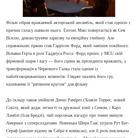
Фільм зібрав вражаючий акторський ансамбль, який став однією з
причин галасу навколо нього. Ентоні Макі повертається як Сем
Вілсон, демонструючи харизму та емоційну глибину. Але
справжньою зіркою став Гаррісон Форд, який замінив покійного
Вільяма Герта в ролі Таддеуса Росса. Форд приніс у MCU свій
фірмовий шарм і вагу — його сцени як президента вражають, а
трансформація в Червоного Галка стала одним із
найобговорюваніших моментів. Глядачі хвалять його гру,
називаючи її “рятівним кругом” для фільму.
До складу також увійшли Денні Рамірез (Хоакін Торрес, новий
Сокіл), який додає легкості та дружньої хімії з Семом, і Карл
Ламблі (Ісая Бредлі), чий персонаж нагадує про темне минуле
Америки з суперсолдатами. Новенька Шира Гаас зіграла Рут Бат-
Сераф (раніше відому як Сабра в коміксах), але її роль викликала