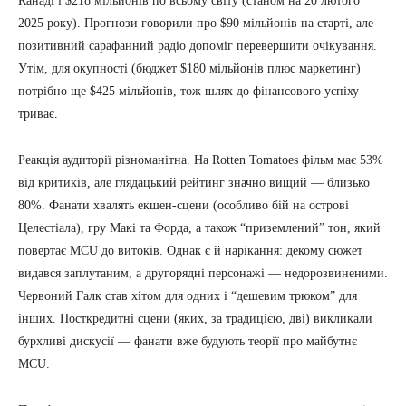
Канаді і $218 мільйонів по всьому світу (станом на 20 лютого
2025 року). Прогнози говорили про $90 мільйонів на старті, але
позитивний сарафанний радіо допоміг перевершити очікування.
Утім, для окупності (бюджет $180 мільйонів плюс маркетинг)
потрібно ще $425 мільйонів, тож шлях до фінансового успіху
триває.
Реакція аудиторії різноманітна. На Rotten Tomatoes фільм має 53%
від критиків, але глядацький рейтинг значно вищий — близько
80%. Фанати хвалять екшен-сцени (особливо бій на острові
Целестіала), гру Макі та Форда, а також “приземлений” тон, який
повертає MCU до витоків. Однак є й нарікання: декому сюжет
видався заплутаним, а другорядні персонажі — недорозвиненими.
Червоний Галк став хітом для одних і “дешевим трюком” для
інших. Посткредитні сцени (яких, за традицією, дві) викликали
бурхливі дискусії — фанати вже будують теорії про майбутнє
MCU.