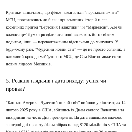
Критики зазначають, що фільм намагається “перезавантажити”
MCU, повертаючись до більш приземлених історій після
космічних пригод “Вартових Галактики” чи “Марвелсів”. Але чи
вдалося це? Думки розділилися: одні вважають його свіжим
подихом, інші — перевантаженим відсилками до минулого. У
будь-якому разі, “Чудесний новий світ” — це не просто сольник, а
важливий крок до майбутнього MCU, де Сем Вілсон може стати
новим лідером Месників.
5. Реакція глядачів і дата виходу: успіх чи
провал?
“Капітан Америка: Чудесний новий світ” вийшов у кінотеатрах 14
лютого 2025 року в США, збігшись із Днем святого Валентина та
вихідними на честь Дня президентів. Ця дата виявилася вдалою:
за перші дні прокату фільм зібрав понад $120 мільйонів у США та