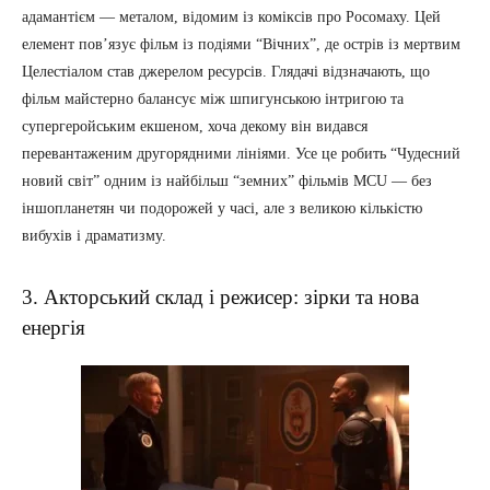
адамантієм — металом, відомим із коміксів про Росомаху. Цей
елемент пов’язує фільм із подіями “Вічних”, де острів із мертвим
Целестіалом став джерелом ресурсів. Глядачі відзначають, що
фільм майстерно балансує між шпигунською інтригою та
супергеройським екшеном, хоча декому він видався
перевантаженим другорядними лініями. Усе це робить “Чудесний
новий світ” одним із найбільш “земних” фільмів MCU — без
іншопланетян чи подорожей у часі, але з великою кількістю
вибухів і драматизму.
3. Акторський склад і режисер: зірки та нова
енергія