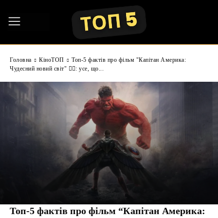
Головна
КіноТОП
Топ-5 фактів про фільм "Капітан Америка:
Чудесний новий світ" 🦸‍♂️: усе, що...
Топ-5 фактів про фільм “Капітан Америка: