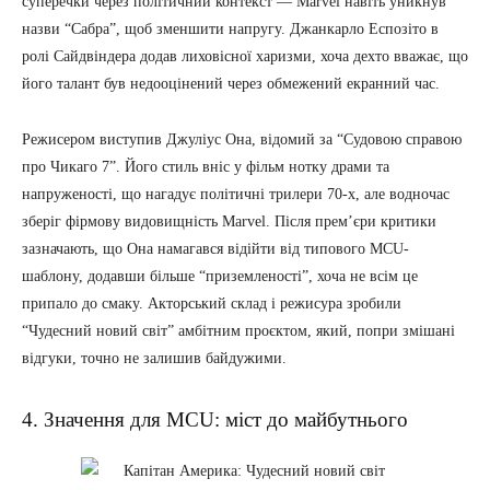
суперечки через політичний контекст — Marvel навіть уникнув
назви “Сабра”, щоб зменшити напругу. Джанкарло Еспозіто в
ролі Сайдвіндера додав лиховісної харизми, хоча дехто вважає, що
його талант був недооцінений через обмежений екранний час.
Режисером виступив Джуліус Она, відомий за “Судовою справою
про Чикаго 7”. Його стиль вніс у фільм нотку драми та
напруженості, що нагадує політичні трилери 70-х, але водночас
зберіг фірмову видовищність Marvel. Після прем’єри критики
зазначають, що Она намагався відійти від типового MCU-
шаблону, додавши більше “приземленості”, хоча не всім це
припало до смаку. Акторський склад і режисура зробили
“Чудесний новий світ” амбітним проєктом, який, попри змішані
відгуки, точно не залишив байдужими.
4. Значення для MCU: міст до майбутнього