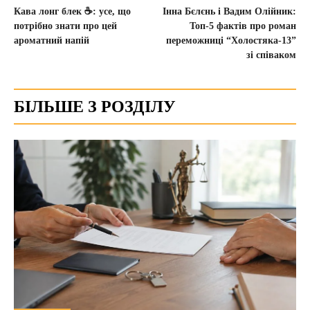
Кава лонг блек ☕: усе, що
Інна Бєлєнь і Вадим Олійник:
потрібно знати про цей
Топ-5 фактів про роман
ароматний напій
переможниці “Холостяка-13”
зі співаком
БІЛЬШЕ З РОЗДІЛУ