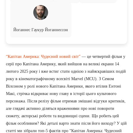
Йоганнес Гаукур Йоганнессон
“Капітан Америка: Чудесний новий світ”
— це четвертий фільм у
серії про Капітана Америку, який вийшов на великі екрани 14
лютого 2025 року і вже встиг стати однією з найяскравіших подій
року в кінематографічному всесвіті Marvel (MCU). З Семом
Вілсоном у ролі нового Капітана Америки, якого втілив Ентоні
Макі, стрічка відкриває нову главу в історії цього культового
персонажа. Після релізу фільм отримав змішані відгуки критиків,
але глядачі активно діляться враженнями про нові повороти
сюжету, акторські роботи та видовищні сцени. Що робить цей
фільм особливим? Які деталі варто знати після його виходу? У цій
статті ми зібрали топ-5 фактів про “Капітан Америка: Чудесний