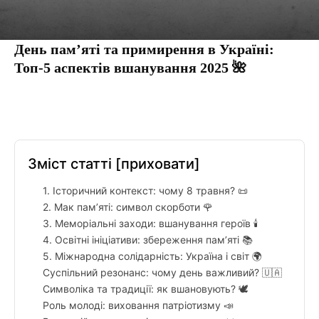
День пам’яті та примирення в Україні:
Топ-5 аспектів вшанування 2025 🌺
Facebook
Twitter
Pinterest
Tumbl
Зміст статті
[приховати]
1. Історичний контекст: чому 8 травня? 📜
2. Мак пам’яті: символ скорботи 🌹
3. Меморіальні заходи: вшанування героїв 🕯️
4. Освітні ініціативи: збереження пам’яті 📚
5. Міжнародна солідарність: Україна і світ 🌍
Суспільний резонанс: чому день важливий? 🇺🇦
Символіка та традиції: як вшановують? 🕊️
Роль молоді: виховання патріотизму 📣