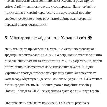
пам’яті випустив електронні листівки Україна в роки Другої
світової війни, які поширюють у соцмережах. День пам’яті та
примирення в Україні через освіту нагадує молоді про ціну
свободи, особливо в умовах сучасної війни, коли історичні
паралелі стають очевидними.
5. Міжнародна солідарність: Україна і світ 🌍
День пам’яті та примирення в Україні є частиною глобальної
традиції, започаткованої ООН у 2004 році, коли 8 травня офіційно
визнали Днем пам’яті та примирення. У 2025 році Україна, попри
війну, активно долучається до міжнародних заходів. У Відні
українська громада проведе меморіальну акцію біля меморіалу
концтабору Маутгаузен, де загинули тисячі українців. На X хештег
#МіжнароднаПамять2025 містить фото з подібних заходів у
Польщі, Канаді та США, де українська діаспора вшановує героїв.
Цьогоріч День пам’яті та примирення в Україні резонує з