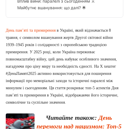
Вплив війни: паралелі з сьогоденням ⚔️
Майбутнє вшанування: що далі? 🌟
День пам’яті та примирення
в Україні, який відзначається 8
травня, є символом вшанування жертв Другої світової війни
1939–1945 років і солідарності з європейською традицією
примирення. У 2025 році, коли Україна переживає
повномасштабну війну, цей день набуває особливого значення,
нагадуючи про ціну миру та необхідність єдності. На X хештег
#ДеньПамяті2025 активно використовується для поширення
інформації про меморіальні заходи та історичні паралелі між
минулим і сьогоденням. Ця стаття розкриває топ-5 аспектів Дня
пам’яті та примирення в Україні, відображаючи його історичне,
символічне та суспільне значення.
Читайте також:
День
перемоги над нацизмом: Топ-5