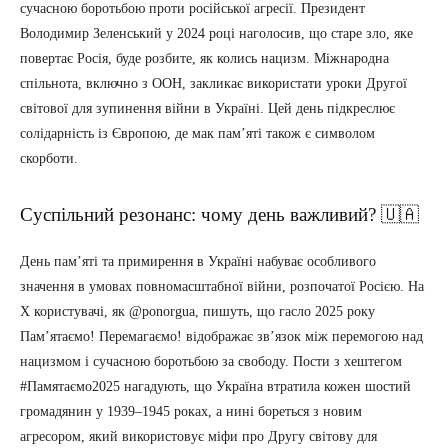
сучасною боротьбою проти російської агресії. Президент
Володимир Зеленський у 2024 році наголосив, що старе зло, яке
повертає Росія, буде розбите, як колись нацизм. Міжнародна
спільнота, включно з ООН, закликає використати уроки Другої
світової для зупинення війни в Україні. Цей день підкреслює
солідарність із Європою, де мак пам’яті також є символом
скорботи.
Суспільний резонанс: чому день важливий? 🇺🇦
День пам’яті та примирення в Україні набуває особливого
значення в умовах повномасштабної війни, розпочатої Росією. На
X користувачі, як @ponorgua, пишуть, що гасло 2025 року
Пам’ятаємо! Перемагаємо! відображає зв’язок між перемогою над
нацизмом і сучасною боротьбою за свободу. Пости з хештегом
#Памятаємо2025 нагадують, що Україна втратила кожен шостий
громадянин у 1939–1945 роках, а нині бореться з новим
агресором, який використовує міфи про Другу світову для