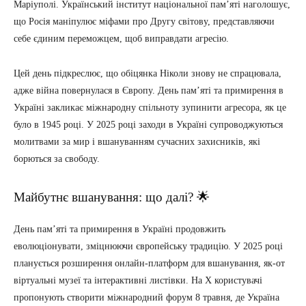
Маріуполі. Український інститут національної пам’яті наголошує,
що Росія маніпулює міфами про Другу світову, представляючи
себе єдиним переможцем, щоб виправдати агресію.
Цей день підкреслює, що обіцянка Ніколи знову не спрацювала,
адже війна повернулася в Європу. День пам’яті та примирення в
Україні закликає міжнародну спільноту зупинити агресора, як це
було в 1945 році. У 2025 році заходи в Україні супроводжуються
молитвами за мир і вшануванням сучасних захисників, які
борються за свободу.
Майбутнє вшанування: що далі? 🌟
День пам’яті та примирення в Україні продовжить
еволюціонувати, зміцнюючи європейську традицію. У 2025 році
планується розширення онлайн-платформ для вшанування, як-от
віртуальні музеї та інтерактивні листівки. На X користувачі
пропонують створити міжнародний форум 8 травня, де Україна