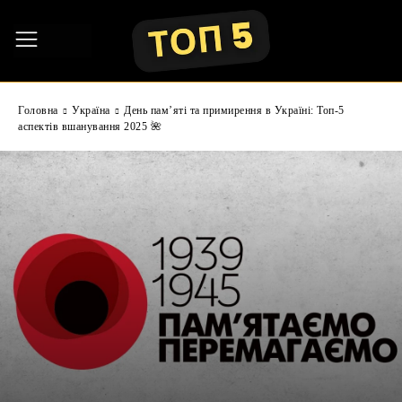
Головна
Україна
День пам’яті та примирення в Україні: Топ-5
аспектів вшанування 2025 🌺