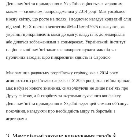
День пам’яті та примирення в Україні асоціюється з червоним
маком — символом, запровадженим у 2014 році. Мак уособлює
ніжну квітку, що росте на полях, і водночас нагадує кривавий слід
від кулі. На X пости з хештегом #МакПамяті2025 показують, як
українці прикріплюють маки до одягу, кладуть їх до меморіалів
або діляться зображеннями в соцмережах. Український інститут
національної пам’яті закликає використовувати мак під час
публічних заходів, щоб підкреслити єдність із Європою.
Мак замінив радянську георгіївську стрічку, яка з 2014 року
асоціюється з російською агресією. У 2025 році, коли війна триває,
мак набуває нового значення, символізуючи не лише пам’ять про
Другу світову, а й скорботу за жертвами сучасного конфлікту.
День пам’яті та примирення в Україні через цей символ об’єднує
покоління, нагадуючи про необхідність миру та боротьби з
агресорами.
3. Меморіальні заходи: вшанування героїв 🕯️