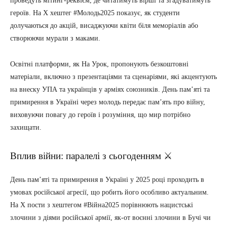
проведуть мітинг-реквієм, де читатимуть вірші та згадуватимуть
героїв. На X хештег #Молодь2025 показує, як студенти
долучаються до акцій, висаджуючи квіти біля меморіалів або
створюючи мурали з маками.
Освітні платформи, як На Урок, пропонують безкоштовні
матеріали, включно з презентаціями та сценаріями, які акцентують
на внеску УПА та українців у арміях союзників. День пам’яті та
примирення в Україні через молодь передає пам’ять про війну,
виховуючи повагу до героїв і розуміння, що мир потрібно
захищати.
Вплив війни: паралелі з сьогоденням ⚔️
День пам’яті та примирення в Україні у 2025 році проходить в
умовах російської агресії, що робить його особливо актуальним.
На X пости з хештегом #Війна2025 порівнюють нацистські
злочини з діями російської армії, як-от воєнні злочини в Бучі чи