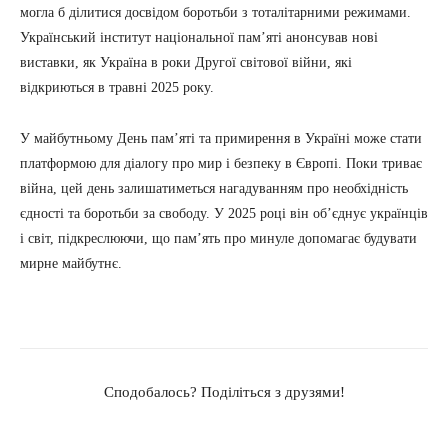
могла б ділитися досвідом боротьби з тоталітарними режимами.
Український інститут національної пам’яті анонсував нові
виставки, як Україна в роки Другої світової війни, які
відкриються в травні 2025 року.
У майбутньому День пам’яті та примирення в Україні може стати
платформою для діалогу про мир і безпеку в Європі. Поки триває
війна, цей день залишатиметься нагадуванням про необхідність
єдності та боротьби за свободу. У 2025 році він об’єднує українців
і світ, підкреслюючи, що пам’ять про минуле допомагає будувати
мирне майбутнє.
Сподобалось? Поділіться з друзями!