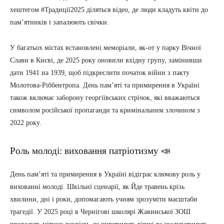
хештегом #Традиції2025 діляться відео, де люди кладуть квіти до
пам’ятників і запалюють свічки.
У багатьох містах встановлені меморіали, як-от у парку Вічної
Слави в Києві, де 2025 року оновили вхідну групу, замінивши
дати 1941 на 1939, щоб підкреслити початок війни з пакту
Молотова-Ріббентропа. День пам’яті та примирення в Україні
також включає заборону георгіївських стрічок, які вважаються
символом російської пропаганди та кримінальним злочином з
2022 року.
Роль молоді: виховання патріотизму 📣
День пам’яті та примирення в Україні відіграє ключову роль у
вихованні молоді. Шкільні сценарії, як Йде травень крізь
хвилини, дні і роки, допомагають учням зрозуміти масштаби
трагедії. У 2025 році в Чернігові школярі Жавинської ЗОШ