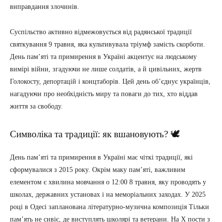
виправдання злочинів.
Суспільство активно відмежовується від радянської традиції
святкування 9 травня, яка культивувала тріумф замість скорботи.
День пам’яті та примирення в Україні акцентує на людському
вимірі війни, згадуючи не лише солдатів, а й цивільних, жертв
Голокосту, депортацій і концтаборів. Цей день об’єднує українців,
нагадуючи про необхідність миру та поваги до тих, хто віддав
життя за свободу.
Символіка та традиції: як вшановують? 🕊️
День пам’яті та примирення в Україні має чіткі традиції, які
сформувалися з 2015 року. Окрім маку пам’яті, важливим
елементом є хвилина мовчання о 12:00 8 травня, яку проводять у
школах, державних установах і на меморіальних заходах. У 2025
році в Одесі запланована літературно-музична композиція Тільки
пам’ять не сивіє, де виступлять школярі та ветерани. На X пости з