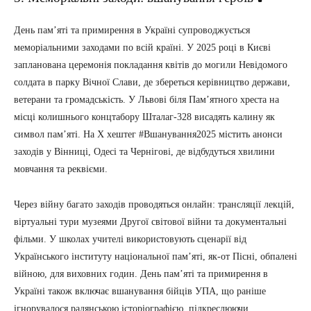
День пам’яті та примирення в Україні супроводжується
меморіальними заходами по всій країні. У 2025 році в Києві
запланована церемонія покладання квітів до могили Невідомого
солдата в парку Вічної Слави, де збереться керівництво держави,
ветерани та громадськість. У Львові біля Пам’ятного хреста на
місці колишнього концтабору Шталаг-328 висадять калину як
символ пам’яті. На X хештег #Вшанування2025 містить анонси
заходів у Вінниці, Одесі та Чернігові, де відбудуться хвилини
мовчання та реквієми.
Через війну багато заходів проводяться онлайн: трансляції лекцій,
віртуальні тури музеями Другої світової війни та документальні
фільми. У школах учителі використовують сценарії від
Українського інституту національної пам’яті, як-от Пісні, обпалені
війною, для виховних годин. День пам’яті та примирення в
Україні також включає вшанування бійців УПА, що раніше
ігнорувалося радянською історіографією, підкреслюючи