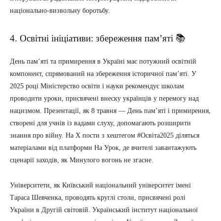
національно-визвольну боротьбу.
4. Освітні ініціативи: збереження пам’яті 📚
День пам’яті та примирення в Україні має потужний освітній
компонент, спрямований на збереження історичної пам’яті. У
2025 році Міністерство освіти і науки рекомендує школам
проводити уроки, присвячені внеску українців у перемогу над
нацизмом. Презентації, як 8 травня — День пам’яті і примирення,
створені для учнів із вадами слуху, допомагають розширити
знання про війну. На X пости з хештегом #Освіта2025 діляться
матеріалами від платформи На Урок, де вчителі завантажують
сценарії заходів, як Минулого вогонь не згасне.
Університети, як Київський національний університет імені
Тараса Шевченка, проводять круглі столи, присвячені ролі
України в Другій світовій. Український інститут національної