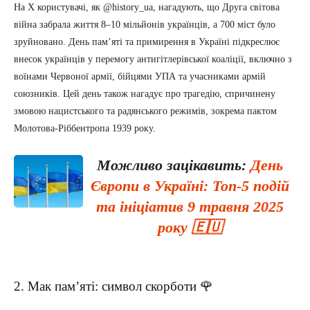
На X користувачі, як @history_ua, нагадують, що Друга світова
війна забрала життя 8–10 мільйонів українців, а 700 міст було
зруйновано. День пам’яті та примирення в Україні підкреслює
внесок українців у перемогу антигітлерівської коаліції, включно з
воїнами Червоної армії, бійцями УПА та учасниками армій
союзників. Цей день також нагадує про трагедію, спричинену
змовою нацистського та радянського режимів, зокрема пактом
Молотова-Ріббентропа 1939 року.
Можливо зацікавить:
День
Європи в Україні: Топ-5 подій
та ініціатив 9 травня 2025
року 🇪🇺
2. Мак пам’яті: символ скорботи 🌹