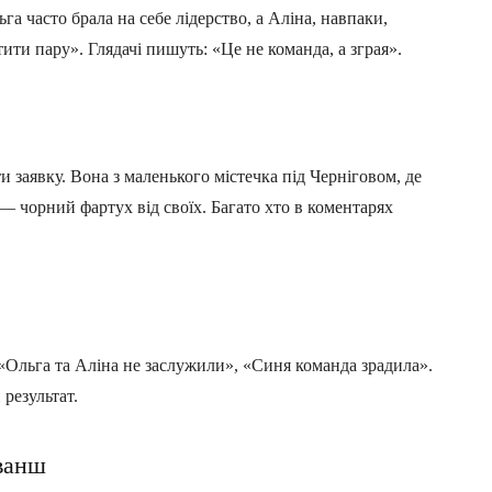
га часто брала на себе лідерство, а Аліна, навпаки,
ти пару». Глядачі пишуть: «Це не команда, а зграя».
и заявку. Вона з маленького містечка під Черніговом, де
р — чорний фартух від своїх. Багато хто в коментарях
 «Ольга та Аліна не заслужили», «Синя команда зрадила».
 результат.
еванш