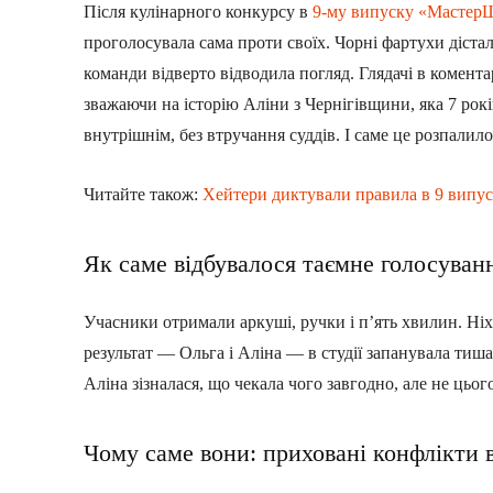
Після кулінарного конкурсу в
9-му випуску «Мастер
проголосувала сама проти своїх. Чорні фартухи діста
команди відверто відводила погляд. Глядачі в комент
зважаючи на історію Аліни з Чернігівщини, яка 7 рокі
внутрішнім, без втручання суддів. І саме це розпали
Читайте також:
Хейтери диктували правила в 9 випус
Як саме відбувалося таємне голосуван
Учасники отримали аркуші, ручки і п’ять хвилин. Ніхт
результат — Ольга і Аліна — в студії запанувала тиша
Аліна зізналася, що чекала чого завгодно, але не цьог
Чому саме вони: приховані конфлікти