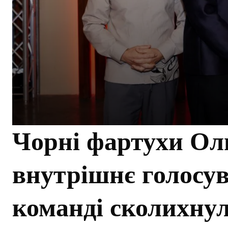
Чорні фартухи Ол
внутрішнє голосув
команді сколихнул