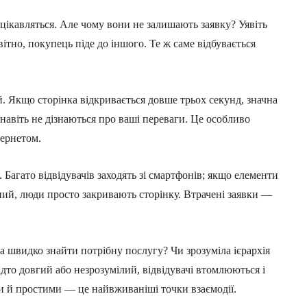
цікавляться. Але чому вони не залишають заявку? Уявіть
вітно, покупець піде до іншого. Те ж саме відбувається
 Якщо сторінка відкривається довше трьох секунд, значна
 навіть не дізнаються про ваші переваги. Це особливо
тернетом.
Багато відвідувачів заходять зі смартфонів; якщо елементи
бний, люди просто закривають сторінку. Втрачені заявки —
на швидко знайти потрібну послугу? Чи зрозуміла ієрархія
дто довгий або незрозумілий, відвідувачі втомлюються і
и й простими — це найвживаніші точки взаємодії.