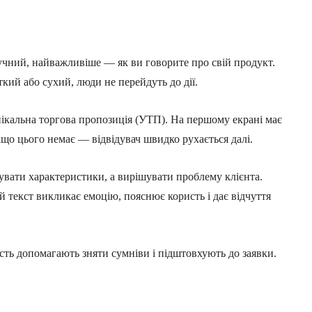
ручний, найважливіше — як ви говорите про свій продукт.
ий або сухий, люди не перейдуть до дії.
ікальна торгова пропозиція (УТП). На першому екрані має
кщо цього немає — відвідувач швидко рухається далі.
увати характеристики, а вирішувати проблему клієнта.
й текст викликає емоцію, пояснює користь і дає відчуття
ість допомагають зняти сумніви і підштовхують до заявки.