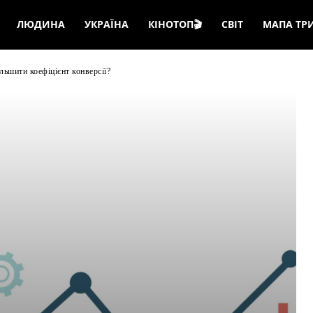
ЛЮДИНА
УКРАЇНА
КІНОТОП🎬
СВІТ
МАПА ТР
льшити коефіцієнт конверсії?