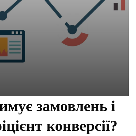
римує замовлень і
іцієнт конверсії?