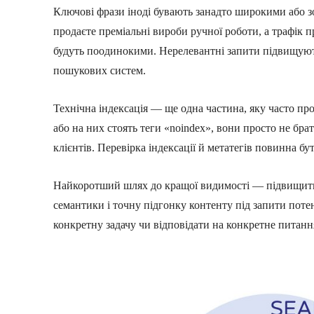
Ключові фрази іноді бувають занадто широкими або з
продаєте преміальні вироби ручної роботи, а трафік 
будуть поодинокими. Нерелевантні запити підвищують
пошукових систем.
Технічна індексація — ще одна частина, яку часто пр
або на них стоять теги «noindex», вони просто не бра
клієнтів. Перевірка індексації й метатегів повинна б
Найкоротший шлях до кращої видимості — підвищити 
семантики і точну підгонку контенту під запити поте
конкретну задачу чи відповідати на конкретне питання