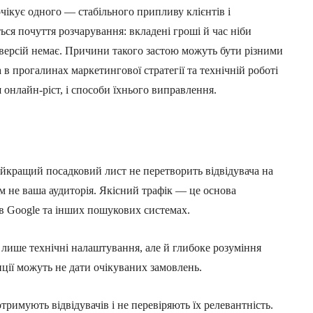
очікує одного — стабільного припливу клієнтів і
ється почуття розчарування: вкладені гроші й час ніби
нверсій немає. Причини такого застою можуть бути різними
 в прогалинах маркетингової стратегії та технічній роботі
 онлайн‑ріст, і способи їхнього виправлення.
найкращий посадковий лист не перетворить відвідувача на
ім не ваша аудиторія. Якісний трафік — це основа
 в Google та інших пошукових системах.
 лише технічні налаштування, але й глибоке розуміння
зиції можуть не дати очікуваних замовлень.
тримують відвідувачів і не перевіряють їх релевантність.