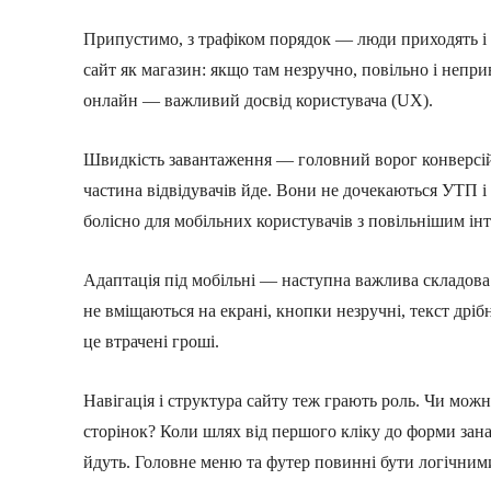
Припустимо, з трафіком порядок — люди приходять і 
сайт як магазин: якщо там незручно, повільно і непри
онлайн — важливий досвід користувача (UX).
Швидкість завантаження — головний ворог конверсій.
частина відвідувачів йде. Вони не дочекаються УТП і
болісно для мобільних користувачів з повільнішим ін
Адаптація під мобільні — наступна важлива складова. 
не вміщаються на екрані, кнопки незручні, текст дрі
це втрачені гроші.
Навігація і структура сайту теж грають роль. Чи мож
сторінок? Коли шлях від першого кліку до форми зана
йдуть. Головне меню та футер повинні бути логічним