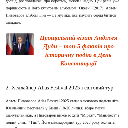
досвід, розповідаючи про боротьбу, любов і надію. Цей реліз уже
порівнюють із його культовим альбомом “Океан” (2017). Артем
Пивоваров альбом Тіні — це музика, яка змусить серця битися
швидше.
Прощальний візит Анджея
Дуди – топ-5 фактів про
історичну подію в День
Конституції
2. Хедлайнер Atlas Festival 2025 і світовий тур
Артем Пивоваров Atlas Festival 2025 стане ключовою подією літа.
Ювілейний фестиваль у Києві (18-20 липня) збере тисячі
шанувальників, а Пивоваров виконає хіти “Міраж”, “Маніфест” і
новий сингл “Тіні”. Його міжнародний тур 2025 року охопить