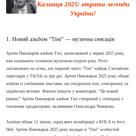
Калинця 2025: втрата легенди
України!
1. Новий альбом “Тіні” — музична сенсація
Артем Пивоваров альбом Тіні, анонсований у червні 2025 року,
вже називають головною музичною подією року. Реліз
заплановано на осінь, але перший сингл “Тіні” набрав 2 мільйони
переглядів у TikTok за три дні. Артем Пивоваров 2025 року обіцяє
альбом із глибокими текстами, що поєднують поп, електроніку та
українські мотиви. Фанати пишуть у коментарях: “Це новий
рівень!” Артем Пивоваров альбом Тіні створений у співпраці з
топовими продюсерами, включаючи Олександра Чемерова.
Альбом обіцяє 12 треків, серед яких колаборації з KOLA та Jerry
Heil. Артем Пивоваров 2025 року вкладає в “Тіні” особистий