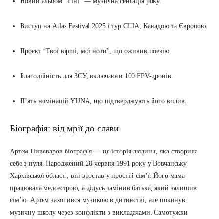
Новий альбом “Тіні” — музична сенсація року.
Виступ на Atlas Festival 2025 і тур США, Канадою та Європою.
Проєкт “Твої вірші, мої ноти”, що оживив поезію.
Благодійність для ЗСУ, включаючи 100 FPV-дронів.
П’ять номінацій YUNA, що підтверджують його вплив.
Біографія: від мрії до слави
Артем Пивоваров біографія — це історія людини, яка створила
себе з нуля. Народжений 28 червня 1991 року у Вовчанську
Харківської області, він зростав у простій сім’ї. Його мама
працювала медсестрою, а дідусь замінив батька, який залишив
сім’ю. Артем захопився музикою в дитинстві, але покинув
музичну школу через конфлікти з викладачами. Самотужки