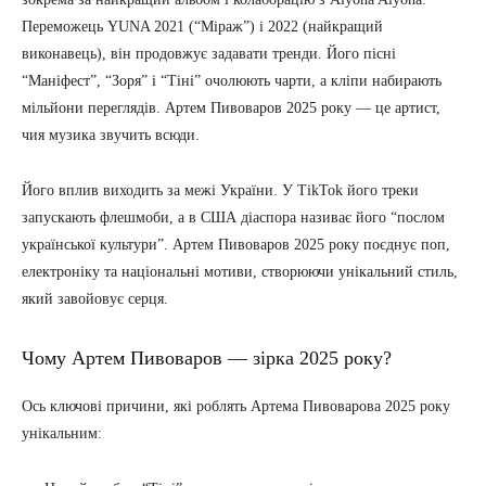
Переможець YUNA 2021 (“Міраж”) і 2022 (найкращий
виконавець), він продовжує задавати тренди. Його пісні
“Маніфест”, “Зоря” і “Тіні” очолюють чарти, а кліпи набирають
мільйони переглядів. Артем Пивоваров 2025 року — це артист,
чия музика звучить всюди.
Його вплив виходить за межі України. У TikTok його треки
запускають флешмоби, а в США діаспора називає його “послом
української культури”. Артем Пивоваров 2025 року поєднує поп,
електроніку та національні мотиви, створюючи унікальний стиль,
який завойовує серця.
Чому Артем Пивоваров — зірка 2025 року?
Ось ключові причини, які роблять Артема Пивоварова 2025 року
унікальним: