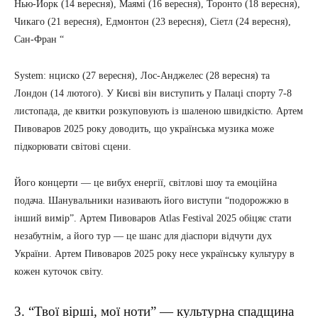
Нью-Йорк (14 вересня), Маямі (16 вересня), Торонто (18 вересня),
Чикаго (21 вересня), Едмонтон (23 вересня), Сіетл (24 вересня),
Сан-Фран “
System: нциско (27 вересня), Лос-Анджелес (28 вересня) та
Лондон (14 лютого). У Києві він виступить у Палаці спорту 7-8
листопада, де квитки розкуповують із шаленою швидкістю. Артем
Пивоваров 2025 року доводить, що українська музика може
підкорювати світові сцени.
Його концерти — це вибух енергії, світлові шоу та емоційна
подача. Шанувальники називають його виступи “подорожжю в
інший вимір”. Артем Пивоваров Atlas Festival 2025 обіцяє стати
незабутнім, а його тур — це шанс для діаспори відчути дух
України. Артем Пивоваров 2025 року несе українську культуру в
кожен куточок світу.
3. “Твої вірші, мої ноти” — культурна спадщина