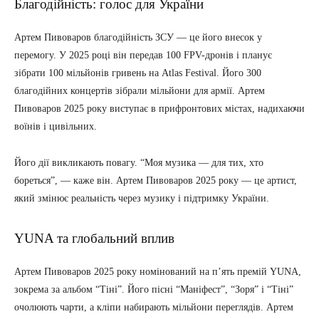
Благодійність: голос для України
Артем Пивоваров благодійність ЗСУ — це його внесок у
перемогу. У 2025 році він передав 100 FPV-дронів і планує
зібрати 100 мільйонів гривень на Atlas Festival. Його 300
благодійних концертів зібрали мільйони для армії. Артем
Пивоваров 2025 року виступає в прифронтових містах, надихаючи
воїнів і цивільних.
Його дії викликають повагу. “Моя музика — для тих, хто
бореться”, — каже він. Артем Пивоваров 2025 року — це артист,
який змінює реальність через музику і підтримку України.
YUNA та глобальний вплив
Артем Пивоваров 2025 року номінований на п’ять премій YUNA,
зокрема за альбом “Тіні”. Його пісні “Маніфест”, “Зоря” і “Тіні”
очолюють чарти, а кліпи набирають мільйони переглядів. Артем