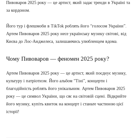
Пивоваров 2025 року — це артист, який задає тренди в Україні та
за кордоном.
Його тур і флешмоби в TikTok роблять його “голосом України”.
Артем Пивоваров 2025 року несе українську музику світові, від
Києва до Лос-Анджелеса, залишаючись улюбленцем вдома.
Чому Пивоваров — феномен 2025 року?
Артем Пивоваров 2025 року — це артист, який поєднує музику,
культуру і патріотизм. Його альбом “Тіні”, концерти і
благодійність роблять його унікальним. Артем Пивоваров 2025
року — це символ України, що сяє на світовій сцені. Відкрийте
його музику, купіть квиток на концерт і станьте частиною цієї
історії!