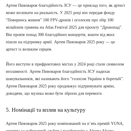
Артем Пивоваров благодійність ЗСУ — це приклад того, як артист
може впливати на реальність. У 2025 році він передав фонду
“Повернись живим” 100 FPV-дронів і оголосив про збір 100
мільйонів гривень на Atlas Festival 2025 для проєкту “Дронопад”.
Він провів понад 300 благодійних концертів, кошти від яких
пішли на підтримку армії. Артем Пивоваров 2025 року — це
артист із великим серцем.
Його виступи в прифронтових містах у 2024 році стали символом
незламності. Артем Пивоваров благодійність ЗСУ надихає
шанувальників, які називають його “голосом України в боротьбі”.
Артем Пивоваров 2025 року продовжує підтримувати армію,
доводячи, що музика може бути зброєю для перемоги.
5. Номінації та вплив на культуру
Артем Пивоваров 2025 року номінований на п’ять премій YUNA,
зокрема за найкращий альбом і колаборацію з Alyona Alyona.