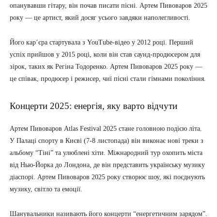
опанувавши гітару, він почав писати пісні. Артем Пивоваров 2025
року — це артист, який досяг усього завдяки наполегливості.
Його кар’єра стартувала з YouTube-відео у 2012 році. Перший
успіх прийшов у 2015 році, коли він став саунд-продюсером для
зірок, таких як Регіна Тодоренко. Артем Пивоваров 2025 року —
це співак, продюсер і режисер, чиї пісні стали гімнами покоління.
Концерти 2025: енергія, яку варто відчути
Артем Пивоваров Atlas Festival 2025 стане головною подією літа.
У Палаці спорту в Києві (7-8 листопада) він виконає нові треки з
альбому “Тіні” та улюблені хіти. Міжнародний тур охопить міста
від Нью-Йорка до Лондона, де він представить українську музику
діаспорі. Артем Пивоваров 2025 року створює шоу, які поєднують
музику, світло та емоції.
Шанувальники називають його концерти “енергетичним зарядом”.