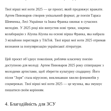
Твої вірші мої ноти 2025 — це проєкт, який продовжує вражати.
Артем Пивоваров створив унікальний формат, де поезія Тараса
Шевченка, Лесі Українки та Івана Франка оживає в сучасних
мелодіях. У 2025 році він випустив нові треки, зокрема
колаборацію з Alyona Alyona на основі вірша Франка, яка набрала
3 мільйони переглядів у TikTok. Твої вірші мої ноти 2025 отримав
визнання за популяризацію української літератури.
Цей проєкт об’єднує покоління, роблячи класичну поезію
доступною для молоді. Артем Пивоваров 2025 року співпрацює з
молодими артистами, щоб зберегти культурну спадщину. Його
пісня “Зоря” стала вірусною, викликавши хвилю флешмобів у
соцмережах. Твої вірші мої ноти 2025 — це музика, яка змушує
пишатися своїм корінням.
4. Благодійність для ЗСУ