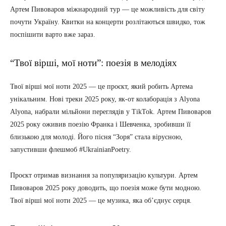
Артем Пивоваров міжнародний тур — це можливість для світу
почути Україну. Квитки на концерти розлітаються швидко, тож
поспішити варто вже зараз.
“Твої вірші, мої ноти”: поезія в мелодіях
Твої вірші мої ноти 2025 — це проєкт, який робить Артема
унікальним. Нові треки 2025 року, як-от колаборація з Alyona
Alyona, набрали мільйони переглядів у TikTok. Артем Пивоваров
2025 року оживив поезію Франка і Шевченка, зробивши її
близькою для молоді. Його пісня “Зоря” стала вірусною,
запустивши флешмоб #UkrainianPoetry.
Проєкт отримав визнання за популяризацію культури. Артем
Пивоваров 2025 року доводить, що поезія може бути модною.
Твої вірші мої ноти 2025 — це музика, яка об’єднує серця.