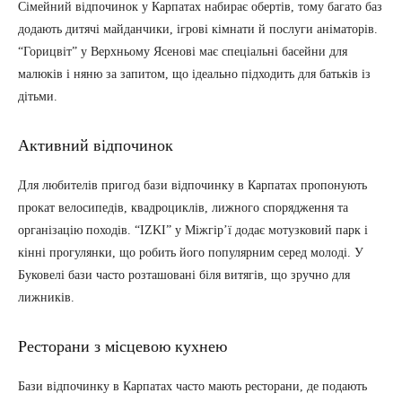
Сімейний відпочинок у Карпатах набирає обертів, тому багато баз
додають дитячі майданчики, ігрові кімнати й послуги аніматорів.
“Горицвіт” у Верхньому Ясенові має спеціальні басейни для
малюків і няню за запитом, що ідеально підходить для батьків із
дітьми.
Активний відпочинок
Для любителів пригод бази відпочинку в Карпатах пропонують
прокат велосипедів, квадроциклів, лижного спорядження та
організацію походів. “IZKI” у Міжгір’ї додає мотузковий парк і
кінні прогулянки, що робить його популярним серед молоді. У
Буковелі бази часто розташовані біля витягів, що зручно для
лижників.
Ресторани з місцевою кухнею
Бази відпочинку в Карпатах часто мають ресторани, де подають