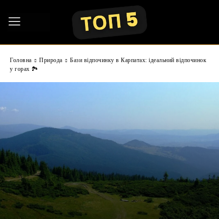
Головна
Природа
Бази відпочинку в Карпатах: ідеальний відпочинок
у горах 🏞️