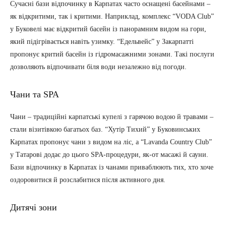
Сучасні бази відпочинку в Карпатах часто оснащені басейнами –
як відкритими, так і критими. Наприклад, комплекс “VODA Club”
у Буковелі має відкритий басейн із панорамним видом на гори,
який підігрівається навіть узимку. “Едельвейс” у Закарпатті
пропонує критий басейн із гідромасажними зонами. Такі послуги
дозволяють відпочивати біля води незалежно від погоди.
Чани та SPA
Чани – традиційні карпатські купелі з гарячою водою й травами –
стали візитівкою багатьох баз. “Хутір Тихий” у Буковинських
Карпатах пропонує чани з видом на ліс, а “Lavanda Country Club”
у Татарові додає до цього SPA-процедури, як-от масажі й сауни.
Бази відпочинку в Карпатах із чанами приваблюють тих, хто хоче
оздоровитися й розслабитися після активного дня.
Дитячі зони