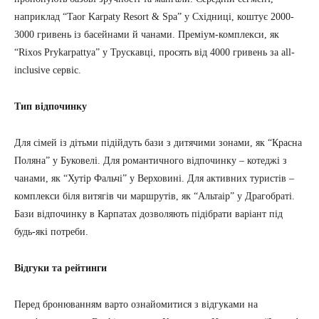
наприклад “Taor Karpaty Resort & Spa” у Східниці, коштує 2000-
3000 гривень із басейнами й чанами. Преміум-комплекси, як
“Rixos Prykarpattya” у Трускавці, просять від 4000 гривень за all-
inclusive сервіс.
Тип відпочинку
Для сімей із дітьми підійдуть бази з дитячими зонами, як “Красна
Поляна” у Буковелі. Для романтичного відпочинку – котеджі з
чанами, як “Хутір Фальчі” у Верховині. Для активних туристів –
комплекси біля витягів чи маршрутів, як “Альтаір” у Драгобраті.
Бази відпочинку в Карпатах дозволяють підібрати варіант під
будь-які потреби.
Відгуки та рейтинги
Перед бронюванням варто ознайомитися з відгуками на