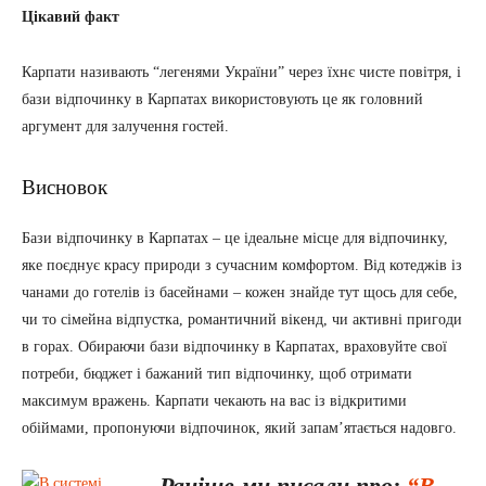
Цікавий факт
Карпати називають “легенями України” через їхнє чисте повітря, і
бази відпочинку в Карпатах використовують це як головний
аргумент для залучення гостей.
Висновок
Бази відпочинку в Карпатах – це ідеальне місце для відпочинку,
яке поєднує красу природи з сучасним комфортом. Від котеджів із
чанами до готелів із басейнами – кожен знайде тут щось для себе,
чи то сімейна відпустка, романтичний вікенд, чи активні пригоди
в горах. Обираючи бази відпочинку в Карпатах, враховуйте свої
потреби, бюджет і бажаний тип відпочинку, щоб отримати
максимум вражень. Карпати чекають на вас із відкритими
обіймами, пропонуючи відпочинок, який запам’ятається надовго.
Раніше ми писали про:
“В