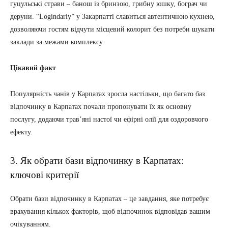
гуцульські страви – банош із бринзою, грибну юшку, бограч чи
деруни. “Logindariy” у Закарпатті славиться автентичною кухнею,
дозволяючи гостям відчути місцевий колорит без потреби шукати
заклади за межами комплексу.
Цікавий факт
Популярність чанів у Карпатах зросла настільки, що багато баз
відпочинку в Карпатах почали пропонувати їх як основну
послугу, додаючи трав’яні настої чи ефірні олії для оздоровчого
ефекту.
3. Як обрати бази відпочинку в Карпатах:
ключові критерії
Обрати бази відпочинку в Карпатах – це завдання, яке потребує
врахування кількох факторів, щоб відпочинок відповідав вашим
очікуванням.