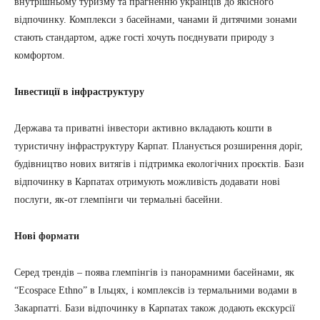
внутрішньому туризму та прагненню українців до якісного
відпочинку. Комплекси з басейнами, чанами й дитячими зонами
стають стандартом, адже гості хочуть поєднувати природу з
комфортом.
Інвестиції в інфраструктуру
Держава та приватні інвестори активно вкладають кошти в
туристичну інфраструктуру Карпат. Планується розширення доріг,
будівництво нових витягів і підтримка екологічних проєктів. Бази
відпочинку в Карпатах отримують можливість додавати нові
послуги, як-от глемпінги чи термальні басейни.
Нові формати
Серед трендів – поява глемпінгів із панорамними басейнами, як
“Ecospace Ethno” в Ільцях, і комплексів із термальними водами в
Закарпатті. Бази відпочинку в Карпатах також додають екскурсії