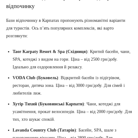
відпочинку
Бази відпочинку в Карпатах пропонують різноманітні варіанти
для туристів. Ось п’ять популярних комплексів, які варто
розглянути:
Taor Karpaty Resort & Spa (Східниця)
: Критий басейн, чани,
SPA, котеджі з видом на гори. Ціна – від 2500 грн/добу.
Ідеально для оздоровлення й релаксу.
VODA Club (Буковель)
: Відкритий басейн із підігрівом,
ресторан, дитяча зона. Ціна – від 3000 грн/добу. Для сімей і
любителів лиж.
Хутір Тихий (Буковинські Карпати)
: Чани, котеджі для
усамітнення, прокат велосипедів. Ціна – від 2000 грн/добу. Для
тих, хто шукає спокій.
Lavanda Country Club (Татарів)
: Басейн, SPA, шале з
панорамними вікнами. Ціна – від 2800 грн/добу. Для