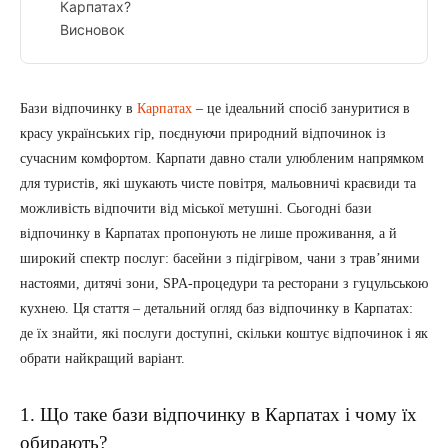
Карпатах?
Висновок
Бази відпочинку в
Карпатах
– це ідеальний спосіб зануритися в
красу українських гір, поєднуючи природний відпочинок із
сучасним комфортом. Карпати давно стали улюбленим напрямком
для туристів, які шукають чисте повітря, мальовничі краєвиди та
можливість відпочити від міської метушні. Сьогодні бази
відпочинку в Карпатах пропонують не лише проживання, а й
широкий спектр послуг: басейни з підігрівом, чани з трав’яними
настоями, дитячі зони, SPA-процедури та ресторани з гуцульською
кухнею. Ця стаття – детальний огляд баз відпочинку в Карпатах:
де їх знайти, які послуги доступні, скільки коштує відпочинок і як
обрати найкращий варіант.
1. Що таке бази відпочинку в Карпатах і чому їх
обирають?