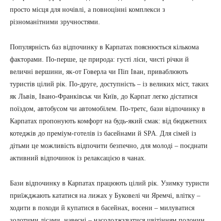
просто місця для ночівлі, а повноцінні комплекси з
різноманітними зручностями.
Популярність баз відпочинку в Карпатах пояснюється кількома
факторами. По-перше, це природа: густі ліси, чисті річки й
величні вершини, як-от Говерла чи Піп Іван, приваблюють
туристів цілий рік. По-друге, доступність – із великих міст, таких
як Львів, Івано-Франківськ чи Київ, до Карпат легко дістатися
поїздом, автобусом чи автомобілем. По-третє, бази відпочинку в
Карпатах пропонують комфорт на будь-який смак: від бюджетних
котеджів до преміум-готелів із басейнами й SPA. Для сімей із
дітьми це можливість відпочити безпечно, для молоді – поєднати
активний відпочинок із релаксацією в чанах.
Бази відпочинку в Карпатах працюють цілий рік. Узимку туристи
приїжджають кататися на лижах у Буковелі чи Яремчі, влітку –
ходити в походи й купатися в басейнах, восени – милуватися
золотими лісами, навесні – насолоджуватися цвітінням полонин.