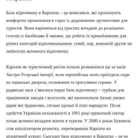
Бази відпочинку в Карпатах – це комплекси, які пропонують
комфортне проживання в горах із додатковими зручностями для
туристів. Вони варіюються від простих котеджів до розкішних
готелів із басейнами й чанами, що робить їх привабливими для
різних категорій відпочивальників: сімей, пар, компаній друзів чи
любителів активного відпочинку.
Карпати як туристичний регіон почали розвиватися ще за часів
Австро-Угорської імперії, коли європейська знать приїздила сюди
на термальні джерела, полювання та прогулянки горами. У
радянські часи з’явилися перші бази відпочинку – турбази для
працівників заводів і колгоспів, які пропонували базові умови:
дерев’яні будиночки, спільні їдальні й піші маршрути. Після
здобуття Україною незалежності в 1991 році приватний сектор
почав активно вкладати кошти в туризм. У 2000-х роках Буковель
став каталізатором розвитку, перетворивши Карпати на
цілорічний курорт. Сьогодні бази відпочинку в Карпатах – це не