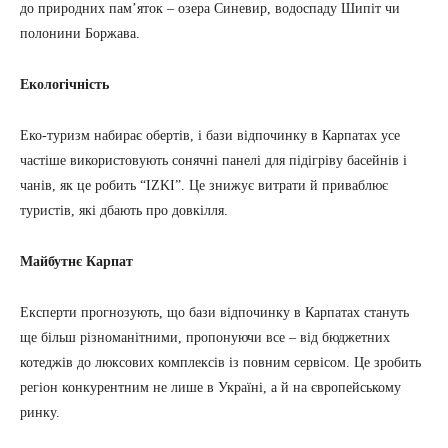
до природних пам’яток – озера Синевир, водоспаду Шипіт чи
полонини Боржава.
Екологічність
Еко-туризм набирає обертів, і бази відпочинку в Карпатах усе
частіше використовують сонячні панелі для підігріву басейнів і
чанів, як це робить “IZKI”. Це знижує витрати й приваблює
туристів, які дбають про довкілля.
Майбутнє Карпат
Експерти прогнозують, що бази відпочинку в Карпатах стануть
ще більш різноманітними, пропонуючи все – від бюджетних
котеджів до люксових комплексів із повним сервісом. Це зробить
регіон конкурентним не лише в Україні, а й на європейському
ринку.