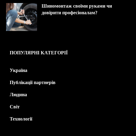
Шиномонтаж своїми руками чи
довірити професіоналам?
ПОПУЛЯРНІ КАТЕГОРІЇ
Україна
445
Публікації партнерів
226
Людина
143
Світ
139
Технології
125