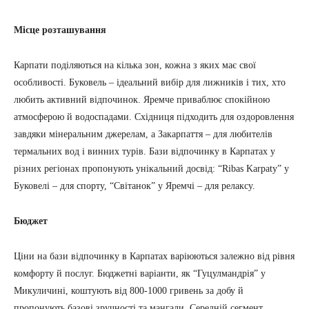
Місце розташування
Карпати поділяються на кілька зон, кожна з яких має свої
особливості. Буковель – ідеальний вибір для лижників і тих, хто
любить активний відпочинок. Яремче приваблює спокійною
атмосферою й водоспадами. Східниця підходить для оздоровлення
завдяки мінеральним джерелам, а Закарпаття – для любителів
термальних вод і винних турів. Бази відпочинку в Карпатах у
різних регіонах пропонують унікальний досвід: “Ribas Karpaty” у
Буковелі – для спорту, “Світанок” у Яремчі – для релаксу.
Бюджет
Ціни на бази відпочинку в Карпатах варіюються залежно від рівня
комфорту й послуг. Бюджетні варіанти, як “Гуцулмандрія” у
Микуличині, коштують від 800-1000 гривень за добу й
пропонують базові зручності та мангали. Середній сегмент,