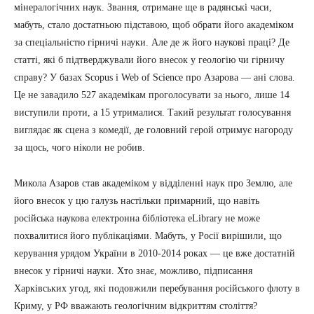
мінералогічних наук. Звання, отримане ще в радянські часи,
мабуть, стало достатньою підставою, щоб обрати його академіком
за спеціальністю гірничі науки. Але де ж його наукові праці? Де
статті, які б підтверджували його внесок у геологію чи гірничу
справу? У базах Scopus і Web of Science про Азарова — ані слова.
Це не завадило 527 академікам проголосувати за нього, лише 14
виступили проти, а 15 утрималися. Такий результат голосування
виглядає як сцена з комедії, де головний герой отримує нагороду
за щось, чого ніколи не робив.
Микола Азаров став академіком у відділенні наук про Землю, але
його внесок у цю галузь настільки примарний, що навіть
російська наукова електронна бібліотека eLibrary не може
похвалитися його публікаціями. Мабуть, у Росії вирішили, що
керування урядом України в 2010-2014 роках — це вже достатній
внесок у гірничі науки. Хто знає, можливо, підписання
Харківських угод, які подовжили перебування російського флоту в
Криму, у РФ вважають геологічним відкриттям століття?