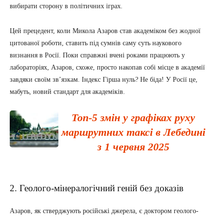
вибирати сторону в політичних іграх.
Цей прецедент, коли Микола Азаров став академіком без жодної
цитованої роботи, ставить під сумнів саму суть наукового
визнання в Росії. Поки справжні вчені роками працюють у
лабораторіях, Азаров, схоже, просто накопав собі місце в академії
завдяки своїм зв’язкам. Індекс Гірша нуль? Не біда! У Росії це,
мабуть, новий стандарт для академіків.
Топ-5 змін у графіках руху
маршрутних таксі в Лебедині
з 1 червня 2025
2. Геолого-мінералогічний геній без доказів
Азаров, як стверджують російські джерела, є доктором геолого-