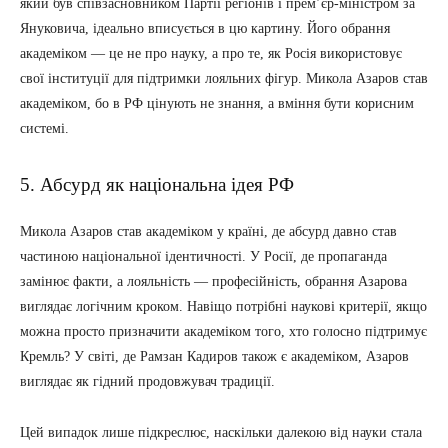
який був співзасновником Партії регіонів і прем’єр-міністром за
Януковича, ідеально вписується в цю картину. Його обрання
академіком — це не про науку, а про те, як Росія використовує
свої інституції для підтримки лояльних фігур. Микола Азаров став
академіком, бо в РФ цінують не знання, а вміння бути корисним
системі.
5. Абсурд як національна ідея РФ
Микола Азаров став академіком у країні, де абсурд давно став
частиною національної ідентичності. У Росії, де пропаганда
замінює факти, а лояльність — професійність, обрання Азарова
виглядає логічним кроком. Навіщо потрібні наукові критерії, якщо
можна просто призначити академіком того, хто голосно підтримує
Кремль? У світі, де Рамзан Кадиров також є академіком, Азаров
виглядає як гідний продовжувач традиції.
Цей випадок лише підкреслює, наскільки далекою від науки стала