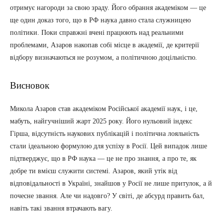
отримує нагороди за свою зраду. Його обрання академіком — це
ще один доказ того, що в РФ наука давно стала служницею
політики. Поки справжні вчені працюють над реальними
проблемами, Азаров накопав собі місце в академії, де критерії
відбору визначаються не розумом, а політичною доцільністю.
Висновок
Микола Азаров став академіком Російської академії наук, і це,
мабуть, найгучніший жарт 2025 року. Його нульовий індекс
Гірша, відсутність наукових публікацій і політична лояльність
стали ідеальною формулою для успіху в Росії. Цей випадок лише
підтверджує, що в РФ наука — це не про знання, а про те, як
добре ти вмієш служити системі. Азаров, який утік від
відповідальності в Україні, знайшов у Росії не лише притулок, а й
почесне звання. Але чи надовго? У світі, де абсурд править бал,
навіть такі звання втрачають вагу.