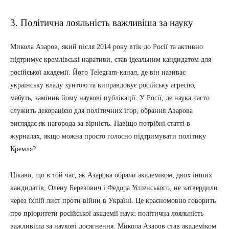
3. Політична лояльність важливіша за науку
Микола Азаров, який після 2014 року втік до Росії та активно
підтримує кремлівські наративи, став ідеальним кандидатом для
російської академії. Його Telegram-канал, де він називає
українську владу хунтою та виправдовує російську агресію,
мабуть, замінив йому наукові публікації. У Росії, де наука часто
служить декорацією для політичних ігор, обрання Азарова
виглядає як нагорода за вірність. Навіщо потрібні статті в
журналах, якщо можна просто голосно підтримувати політику
Кремля?
Цікаво, що в той час, як Азарова обрали академіком, двох інших
кандидатів, Олену Березович і Федора Успенського, не затвердили
через їхній лист проти війни в Україні. Це красномовно говорить
про пріоритети російської академії наук: політична лояльність
важливіша за наукові досягнення. Микола Азаров став академіком