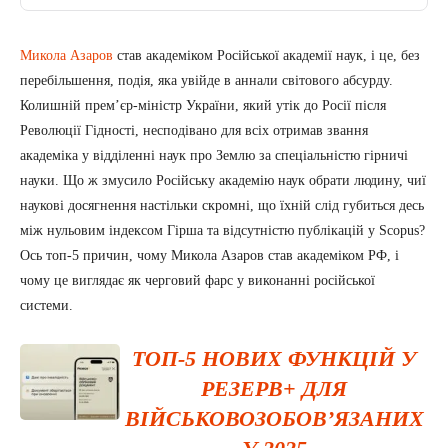
Микола Азаров
став академіком Російської академії наук, і це, без
перебільшення, подія, яка увійде в аннали світового абсурду.
Колишній прем’єр-міністр України, який утік до Росії після
Революції Гідності, несподівано для всіх отримав звання
академіка у відділенні наук про Землю за спеціальністю гірничі
науки. Що ж змусило Російську академію наук обрати людину, чиї
наукові досягнення настільки скромні, що їхній слід губиться десь
між нульовим індексом Гірша та відсутністю публікацій у Scopus?
Ось топ-5 причин, чому Микола Азаров став академіком РФ, і
чому це виглядає як черговий фарс у виконанні російської
системи.
ТОП-5 НОВИХ ФУНКЦІЙ У
РЕЗЕРВ+ ДЛЯ
ВІЙСЬКОВОЗОБОВ’ЯЗАНИХ