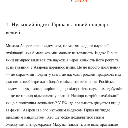
У 2025
1. Нульовий індекс Гірша як новий стандарт
величі
Микола Азаров став академіком, не маючи жодної наукової
публікації, яка б мала хоч мінімальну цитованість. Індекс Гірша,
який вимірює впливовість науковця через кількість його робіт та
їх цитування, у Азарова дорівнює нулю. Це не просто досягнення
— це справжній подвиг у світі, де науковці роками працюють над
статтями, щоб отримати бодай мінімальне визнання. Російська
академія наук, схоже, вирішила, що відсутність наукових здобутків
— це не привід відмовляти у званні. Навіщо потрібні публікації,
якщо є політична лояльність? У РФ, де лояльність цінується вище
за факти, Азаров із його нульовим індексом Гірша виглядає
ідеальним кандидатом. Хто ще може похвалитися таким
блискучим антирекордом? Мабуть, тільки ті, хто вміє правильно