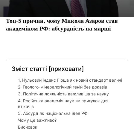
Топ-5 причин, чому Микола Азаров став
академіком РФ: абсурдність на марші
Facebook
Twitter
Pinterest
Tumbl
Зміст статті
[приховати]
1. Нульовий індекс Гірша як новий стандарт величі
2. Геолого-мінералогічний геній без доказів
3. Політична лояльність важливіша за науку
4. Російська академія наук як притулок для
втікачів
5. Абсурд як національна ідея РФ
Чому це важливо?
Висновок