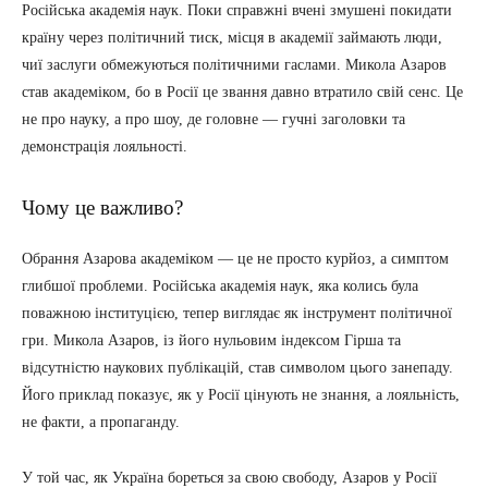
Російська академія наук. Поки справжні вчені змушені покидати
країну через політичний тиск, місця в академії займають люди,
чиї заслуги обмежуються політичними гаслами. Микола Азаров
став академіком, бо в Росії це звання давно втратило свій сенс. Це
не про науку, а про шоу, де головне — гучні заголовки та
демонстрація лояльності.
Чому це важливо?
Обрання Азарова академіком — це не просто курйоз, а симптом
глибшої проблеми. Російська академія наук, яка колись була
поважною інституцією, тепер виглядає як інструмент політичної
гри. Микола Азаров, із його нульовим індексом Гірша та
відсутністю наукових публікацій, став символом цього занепаду.
Його приклад показує, як у Росії цінують не знання, а лояльність,
не факти, а пропаганду.
У той час, як Україна бореться за свою свободу, Азаров у Росії