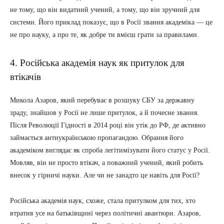
не тому, що він видатний учений, а тому, що він зручний для
системи. Його приклад показує, що в Росії звання академіка — це
не про науку, а про те, як добре ти вмієш грати за правилами.
4. Російська академія наук як притулок для
втікачів
Микола Азаров, який перебуває в розшуку СБУ за державну
зраду, знайшов у Росії не лише притулок, а й почесне звання.
Після Революції Гідності в 2014 році він утік до РФ, де активно
займається антиукраїнською пропагандою. Обрання його
академіком виглядає як спроба легітимізувати його статус у Росії.
Мовляв, він не просто втікач, а поважний учений, який робить
внесок у гірничі науки. Але чи не занадто це навіть для Росії?
Російська академія наук, схоже, стала притулком для тих, хто
втратив усе на батьківщині через політичні авантюри. Азаров,