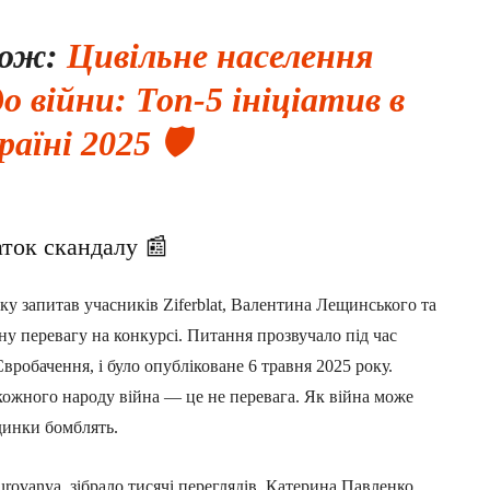
кож:
Цивільне населення
 війни: Топ-5 ініціатив в
раїні 2025 🛡️
аток скандалу 📰
у запитав учасників Ziferblat, Валентина Лещинського та
ну перевагу на конкурсі. Питання прозвучало під час
вробачення, і було опубліковане 6 травня 2025 року.
ожного народу війна — це не перевага. Як війна може
динки бомблять.
rovanya, зібрало тисячі переглядів. Катерина Павленко,