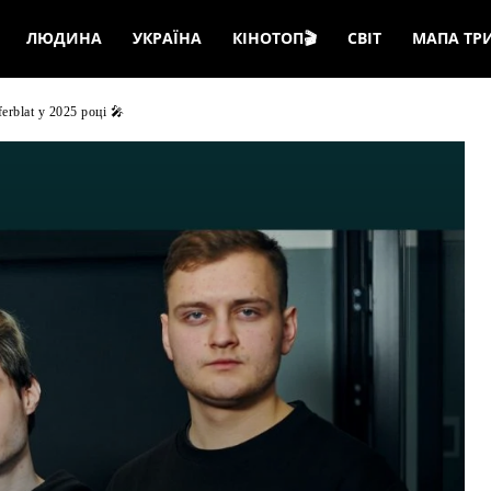
ЛЮДИНА
УКРАЇНА
КІНОТОП🎬
СВІТ
МАПА ТР
erblat у 2025 році 🎤