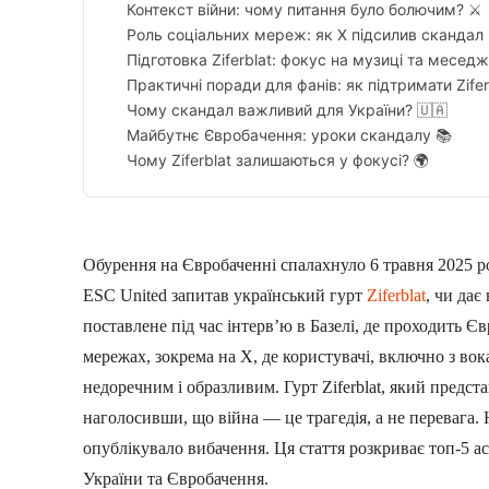
Контекст війни: чому питання було болючим? ⚔️
Роль соціальних мереж: як X підсилив скандал 
Підготовка Ziferblat: фокус на музиці та меседжі
Практичні поради для фанів: як підтримати Ziferb
Чому скандал важливий для України? 🇺🇦
Майбутнє Євробачення: уроки скандалу 📚
Чому Ziferblat залишаються у фокусі? 🌍
Обурення на Євробаченні спалахнуло 6 травня 2025 р
ESC United запитав український гурт
Ziferblat
, чи дає
поставлене під час інтерв’ю в Базелі, де проходить 
мережах, зокрема на X, де користувачі, включно з в
недоречним і образливим. Гурт Ziferblat, який представ
наголосивши, що війна — це трагедія, а не перевага. 
опублікувало вибачення. Ця стаття розкриває топ-5 а
України та Євробачення.