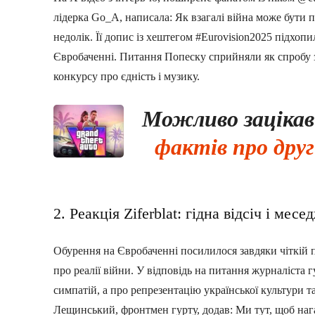
лідерка Go_A, написала: Як взагалі війна може бути
недолік. Її допис із хештегом #Eurovision2025 підхоп
Євробаченні. Питання Попеску сприйняли як спробу з
конкурсу про єдність і музику.
Можливо заціка
фактів про друг
2. Реакція Ziferblat: гідна відсіч і месе
Обурення на Євробаченні посилилося завдяки чіткій по
про реалії війни. У відповідь на питання журналіста 
симпатій, а про репрезентацію української культури та
Лещинський, фронтмен гурту, додав: Ми тут, щоб нага