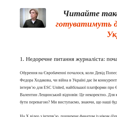
Читайте та
готуватимуть до
Ук
1. Недоречне питання журналіста: поч
Обурення на Євробаченні почалося, коли Девід Попеск
Федора Ходакова, чи війна в Україні дає їм конкурент
інтерв’ю для ESC United, найбільшої платформи про Є
Валентин Лещинський відповів: Це некоректно. Для к
бути перевагою? Ми виступаємо, знаючи, що наші бу
На X відео з інтерв’ю, поширене фанатом із ніком @eu