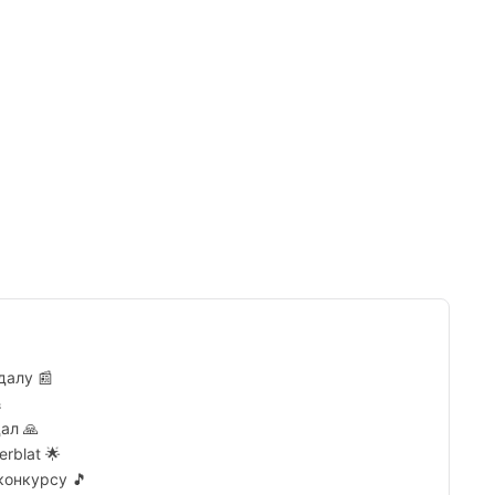
Tumblr
далу 📰

ал 🙏
erblat 🌟
конкурсу 🎵