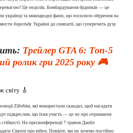
 перевагою? Це недолік. Бомбардування будинків — це
или українці та міжнародні фани, що посилило обурення на
вести боротьбу України до симпатії, що суперечить духу
вить:
Трейлер GTA 6: Топ-5
ий ролик гри 2025 року 🎮
дж світу 🎸
зиції Ziferblat, які використали скандал, щоб нагадати
гурт підкреслив, що їхня участь — це не про отримання
 стійкості. На пресконференції 7 травня Даніїл
дати Європі про війну. Повірте, ми не хочемо постійно