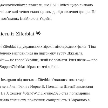
 @eurovisionlover, вважали, що ESC United щиро визнало
ю, але вибачення стало кроком до відновлення довіри. Це
пов’язаних із війною в Україні.
сть із Ziferblat 🌟
iferblat від українських зірок і міжнародних фанів. Тіна
ічно висловилися на підтримку гурту. Джамала,
lat — це голос України, який не зламати. Їхня пісня — про
upportZiferblat зібрав тисячі лайків.
stagram під постами Ziferblat з’явилися коментарі:
а не війна! Фани з Норвегії, Польщі та Швеції закликали
я. На X хештег #StandWithUkraine2025 став популярним
днало спільноту, показавши солідарність із Україною в