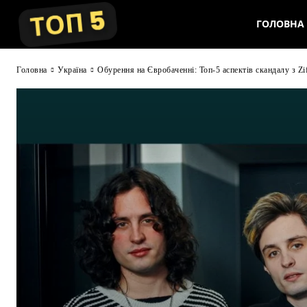
ГОЛОВНА
Головна
Україна
Обурення на Євробаченні: Топ-5 аспектів скандалу з Zif