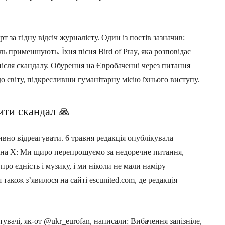
т за гідну відсіч журналісту. Один із постів зазначив:
іль применшують. Їхня пісня Bird of Pray, яка розповідає
після скандалу. Обурення на Євробаченні через питання
до світу, підкресливши гуманітарну місію їхнього виступу.
ити скандал 🙏
вно відреагувати. 6 травня редакція опублікувала
 на X: Ми щиро перепрошуємо за недоречне питання,
ро єдність і музику, і ми ніколи не мали наміру
також з’явилося на сайті escunited.com, де редакція
увачі, як-от @ukr_eurofan, написали: Вибачення запізніле,