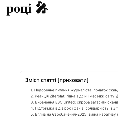
році 🎤
Facebook
Twitter
Pinterest
Зміст статті
[приховати]
1. Недоречне питання журналіста: початок скан
2. Реакція Ziferblat: гідна відсіч і меседж світу 
3. Вибачення ESC United: спроба загасити сканд
4. Підтримка від зірок і фанів: солідарність із Zif
5. Вплив на Євробачення-2025: зміна наративу 