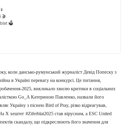
📱
 🎬
lat 🗳️
оку, коли дансько-румунський журналіст Девід Попеску з
 війна в Україні перевагу на конкурсі. Це питання,
Євробачення-2025, викликало хвилю критики в соціальних
окалісткою Go_A Катериною Павленко, назвали його
ляє Україну з піснею Bird of Pray, різко відреагував,
На X хештег #Ziferblat2025 став вірусним, а ESC United
спектів скандалу, що підкреслюють його значення для