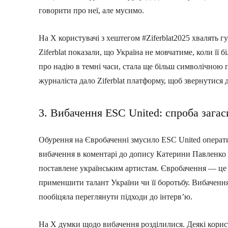
говорити про неї, але мусимо.
На X користувачі з хештегом #Ziferblat2025 хвалять гур
Ziferblat показали, що Україна не мовчатиме, коли її б
про надію в темні часи, стала ще більш символічною 
журналіста дало Ziferblat платформу, щоб звернутися 
3. Вибачення ESC United: спроба загас
Обурення на Євробаченні змусило ESC United операти
вибачення в коментарі до допису Катерини Павленко
поставлене українським артистам. Євробачення — це п
применшити талант України чи її боротьбу. Вибачення 
пообіцяла переглянути підходи до інтерв’ю.
На X думки щодо вибачення розділилися. Деякі корист