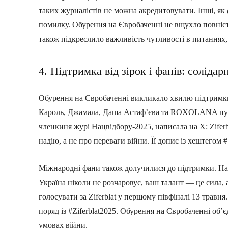
таких журналістів не можна акредитовувати. Інші, як
помилку. Обурення на Євробаченні не вщухло повніст
також підкреслило важливість чутливості в питаннях, 
4. Підтримка від зірок і фанів: солідарні
Обурення на Євробаченні викликало хвилю підтримки Z
Кароль, Джамала, Даша Астаф’єва та ROXOLANA публ
членкиня журі Нацвідбору-2025, написала на X: Ziferb
надію, а не про переваги війни. Її допис із хештегом #S
Міжнародні фани також долучилися до підтримки. На In
Україна ніколи не розчаровує, ваш талант — це сила, 
голосувати за Ziferblat у першому півфіналі 13 травн
поряд із #Ziferblat2025. Обурення на Євробаченні об’є
умовах війни.